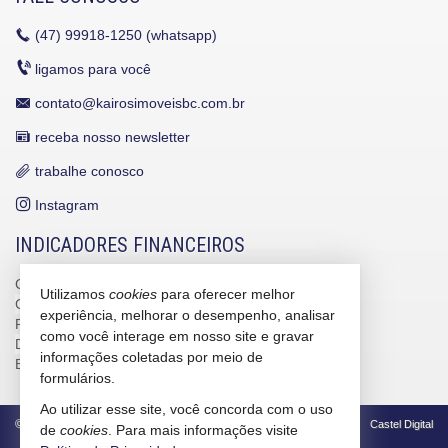
(47)
99918-1250 (whatsapp)
ligamos para você
contato@kairosimoveisbc.com.br
receba nosso newsletter
trabalhe conosco
Instagram
INDICADORES FINANCEIROS
CUB /
SC
R$ 3.151,24
Utilizamos
cookies
para oferecer melhor
CUB /
SC
variação
0,95%
experiência, melhorar o desempenho, analisar
Poupança
0,6738%
como você interage em nosso site e gravar
Dólar Comercial
R$ 5,10
informações coletadas por meio de
Euro
R$ 5,88
formulários.
Ao utilizar esse site, você concorda com o uso
©
2026
CRECI/SC 4586-J
Política de Privacidade
Castel Digital
de
cookies
. Para mais informações visite