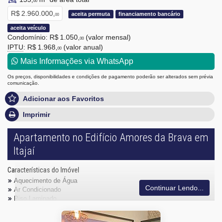
00
R$ 2.960.000,
aceita permuta
financiamento bancário
00
aceita veículo
Condomínio: R$ 1.050,
(valor mensal)
00
IPTU
: R$ 1.968,
(valor anual)
00
Mais Informações via WhatsApp
Os preços, disponibilidades e condições de pagamento poderão ser alterados sem prévia
comunicação.
Adicionar aos Favoritos
Imprimir
Apartamento no Edifício Amores da Brava em
Itajaí
Características do Imóvel
Aquecimento de Água
Continuar Lendo...
Ar Condicionado
Piso Laminado
Piso Porcelanato
Andar Alto