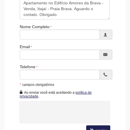
Brinquedoteca
Quiosque Externo
Piscina Infantil
Bicicletário
Câmeras de Segurança
Nome Completo
Gás Central
Pìscina Térmica
Entrada para Banhistas
Hall Decorado e Mobiliado
Email
Acessibilidade para PNE
Telefone
*
campos obrigatórios
Ao enviar você está aceitando a
política de
privacidade
.