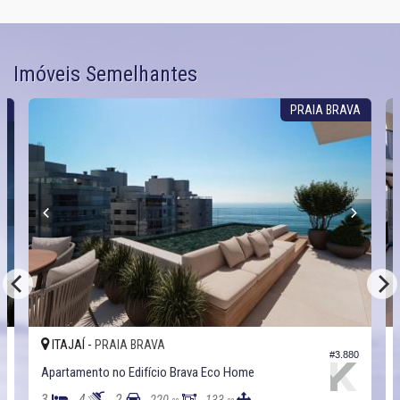
Imóveis Semelhantes
A
PRAIA BRAVA
ITAJAÍ -
PRAIA BRAVA
1
#3.880
Apartamento no Edifício Brava Eco Home
3
4
2