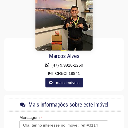
Vista Livre
Vista Mar
Acabamento em Gesso
Móveis Planejados
Área de Serviço
Sacada com Churrasqueira
Sala para 2 Ambientes
Cozinha Americana
Lavabo
Sacada Técnica
Marcos Alves
Características do Empreendimento
Sauna
(47) 9.9918-1250
Gerador
Sala de Jogos
CRECI 19941
Salão de Festas
mais imóveis
Piscina
Spa
Espaço Gourmet
Espaço Fitness
Portaria 24h
Mais informações sobre este imóvel
Medidores Individuais
Captação de Água
Mensagem
Portão Eletrônico
Playground