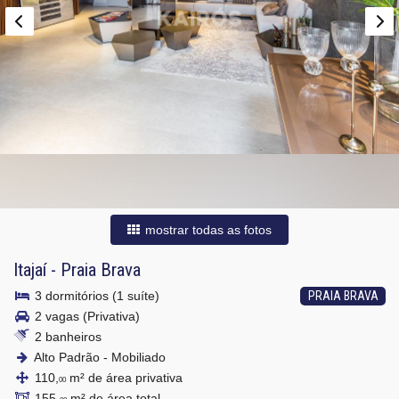
mostrar todas as fotos
Itajaí
-
Praia Brava
3 dormitórios (1 suíte)
PRAIA BRAVA
2 vagas (Privativa)
2 banheiros
Alto Padrão - Mobiliado
110,
m² de área privativa
00
155,
m² de área total