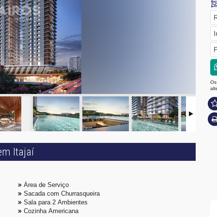
R
I
P
Os
al
m Itajaí
Área de Serviço
Sacada com Churrasqueira
Sala para 2 Ambientes
Cozinha Americana