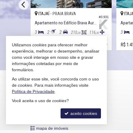
ITAJAÍ -
ITAJA
PRAIA BRAVA
#3.939
#3.931
Apartamento no Edifício Brava Garden
Apartamento no Edifício Brava Aurora
Aparta
3
2
2
3
130,
210,
116,
00
00
00
R$ 2.573.000,
R$ 1.4
Utilizamos
cookies
para oferecer melhor
00
experiência, melhorar o desempenho, analisar
como você interage em nosso site e gravar
informações coletadas por meio de
formulários.
KAIRÓS IMÓVEIS
Ao utilizar esse site, você concorda com o uso
de
cookies
. Para mais informações visite
Rua 1121, 100
Política de Privacidade
.
Centro - 88330-783
Você aceita o uso de
cookies
?
Balneário Camboriú /
SC
mapa google
aceito cookies
indicadores financeiros
cadastre seu imóvel
mapa de imóveis