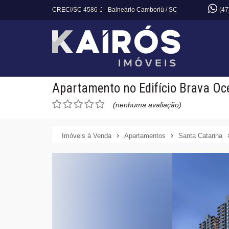
CRECI/SC 4586-J
- Balneário Camboriú /
SC
(47
Apartamento no Edifício Brava Oc
(nenhuma avaliação)
Imóveis à Venda
Apartamentos
Santa Catarina