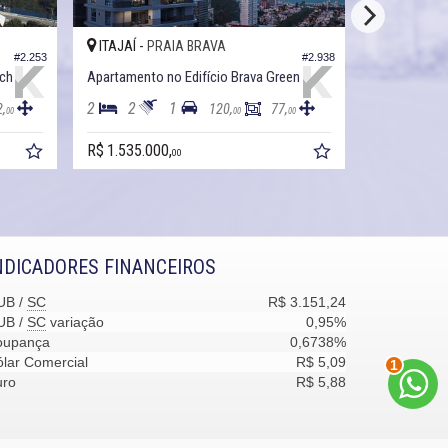
ITAJAÍ -
ITAJAÍ -
PRAIA BRAVA
P
#2.253
#2.938
ach
Apartamento no Edifício Brava Green
Apartamento
2
2
1
3
4
2,
120,
77,
00
00
00
R$ 1.535.000,
R$ 5.500.00
00
NDICADORES FINANCEIROS
UB /
SC
R$ 3.151,24
UB /
SC
variação
0,95%
oupança
0,6738%
2
lar Comercial
R$ 5,09
uro
R$ 5,88