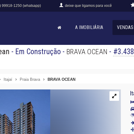
) 99918-1250 (whatsapp)
deixe que
ligamos para você
A IMOBILIÁRIA
VENDAS
ean
- Em Construção
-
-
#3.438
BRAVA OCEAN
Itajaí
Praia Brava
BRAVA OCEAN
It