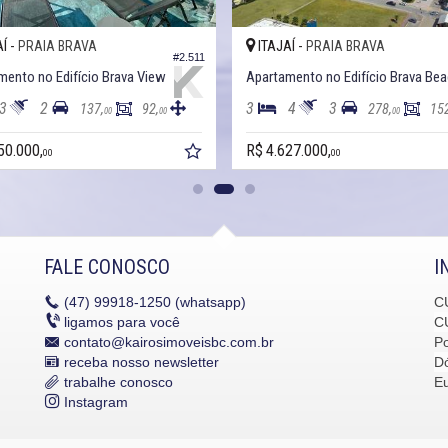
Í -
ITAJAÍ -
PRAIA BRAVA
PRAIA BRAVA
#2.511
mento no Edifício Brava View
Apartamento no Edifício Brava Be
3
2
3
4
3
137,
92,
278,
15
00
00
00
50.000,
R$ 4.627.000,
00
00
FALE CONOSCO
I
(47)
99918-1250 (whatsapp)
C
ligamos para você
C
contato@kairosimoveisbc.com.br
P
receba nosso newsletter
Dó
trabalhe conosco
E
Instagram