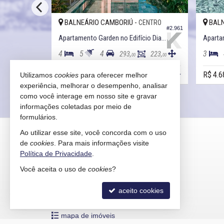
BALNEÁRIO CAMBORIÚ -
BALN
ENTRO
CENTRO
#3.136
#2.961
Apartamento Garden no Edifício Magic Sun
Apartamento Garden no Edifício Diamond Crystal Tower
4
5
4
3
251,
293,
223,
00
00
00
R$ 5.040.000,
R$ 4.6
Utilizamos
cookies
para oferecer melhor
00
experiência, melhorar o desempenho, analisar
como você interage em nosso site e gravar
informações coletadas por meio de
formulários.
KAIRÓS IMÓVEIS
Ao utilizar esse site, você concorda com o uso
de
cookies
. Para mais informações visite
Rua 1121, 100
Política de Privacidade
.
Centro - 88330-783
Você aceita o uso de
cookies
?
Balneário Camboriú /
SC
mapa google
aceito cookies
indicadores financeiros
cadastre seu imóvel
mapa de imóveis