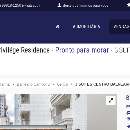
) 99918-1250 (whatsapp)
deixe que
ligamos para você
A IMOBILIÁRIA
VENDAS
ivilége Residence
- Pronto para morar
-
3 SU
tarina
Balneário Camboriú
Centro
3 SUITES CENTRO BALNEAR
B