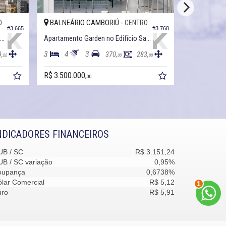
BALNEÁRIO CAMBORIÚ -
BALNEÁRI
O
CENTRO
#3.665
#3.768
Apartamento Garden no Edifício Lagom
Apartamento Garden no Edifício San Telmo
3
4
3
4
5
9,
370,
283,
00
00
00
R$ 3.500.000,
R$ 4.571.00
00
NDICADORES FINANCEIROS
UB /
SC
R$ 3.151,24
UB /
SC
variação
0,95%
oupança
0,6738%
2
lar Comercial
R$ 5,12
uro
R$ 5,91