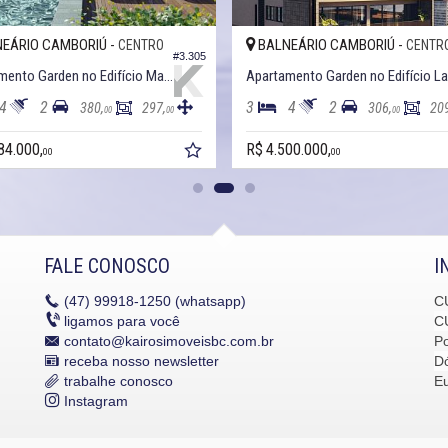
EÁRIO CAMBORIÚ -
BALNEÁRIO CAMBORIÚ -
CENTRO
CENTR
#3.305
Apartamento Garden no Edifício Mar Belle
4
2
3
4
2
380,
297,
306,
20
00
00
00
84.000,
R$ 4.500.000,
00
00
FALE CONOSCO
I
(47)
99918-1250 (whatsapp)
C
ligamos para você
C
contato@kairosimoveisbc.com.br
P
receba nosso newsletter
Dó
trabalhe conosco
E
Instagram