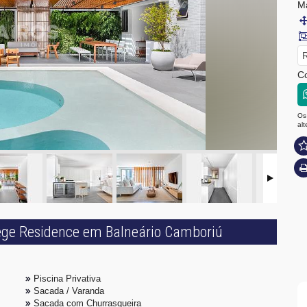
M
R
Co
Os
al
lége Residence em Balneário Camboriú
Piscina Privativa
Sacada / Varanda
Sacada com Churrasqueira