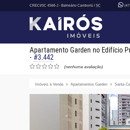
CRECI/SC 4586-J
- Balneário Camboriú /
SC
(47
Apartamento Garden no Edifício Pr
-
#3.442
(nenhuma avaliação)
Imóveis à Venda
Apartamentos Garden
Santa Ca