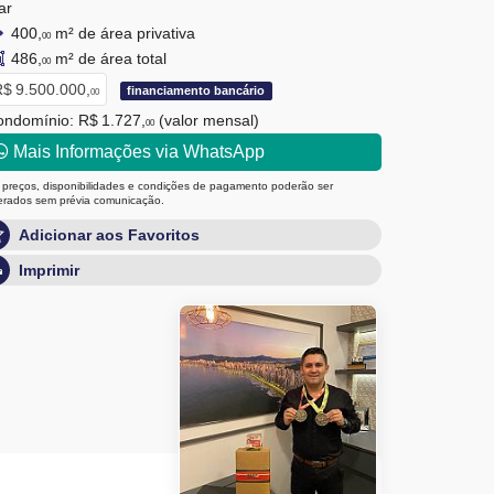
ar
400,
m² de área privativa
00
486,
m² de área total
00
$ 9.500.000,
financiamento bancário
00
ndomínio: R$ 1.727,
(valor mensal)
00
Mais Informações via WhatsApp
 preços, disponibilidades e condições de pagamento poderão ser
terados sem prévia comunicação.
Adicionar aos Favoritos
Imprimir