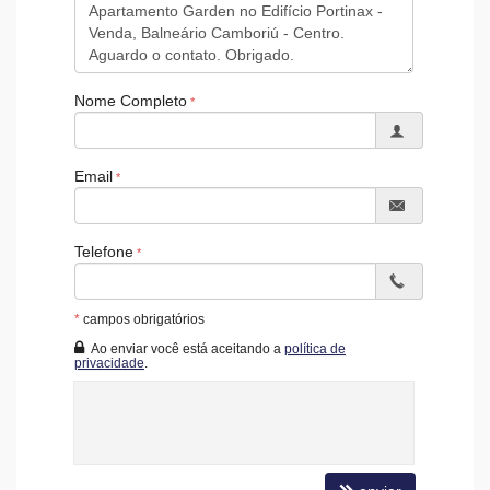
Elevador
Pìscina Térmica
Entrada para Banhistas
Box de Praia
Hall Decorado e Mobiliado
Nome Completo
Acessibilidade para PNE
Email
Telefone
*
campos obrigatórios
Ao enviar você está aceitando a
política de
privacidade
.