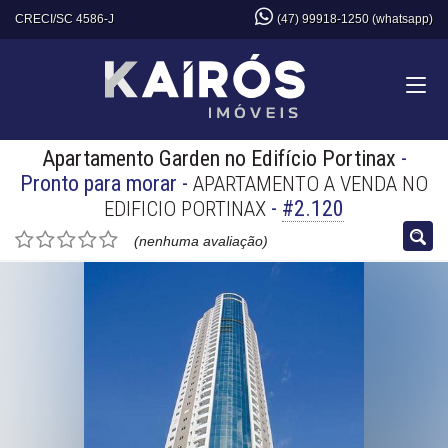
CRECI/SC 4586-J
(47) 99918-1250 (whatsapp)
Apartamento Garden no Edifício Portinax
-
Pronto para morar
-
APARTAMENTO A VENDA NO
-
#2.120
EDIFICIO PORTINAX
(nenhuma avaliação)