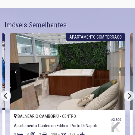
Imóveis Semelhantes
S
APARTAMENTO COM TERRAÇO
BALNEÁRIO CAMBORIÚ -
CENTRO
#3.609
Apartamento Garden no Edifício Porto Di Napoli
3
4
2