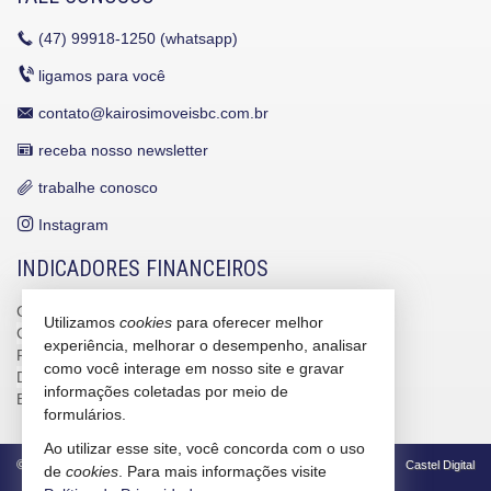
(47)
99918-1250 (whatsapp)
ligamos para você
contato@kairosimoveisbc.com.br
receba nosso newsletter
trabalhe conosco
Instagram
INDICADORES FINANCEIROS
CUB /
SC
R$ 3.151,24
Utilizamos
cookies
para oferecer melhor
CUB /
SC
variação
0,95%
experiência, melhorar o desempenho, analisar
Poupança
0,6738%
como você interage em nosso site e gravar
Dólar Comercial
R$ 5,12
informações coletadas por meio de
Euro
R$ 5,91
formulários.
Ao utilizar esse site, você concorda com o uso
©
2026
CRECI/SC 4586-J
Política de Privacidade
Castel Digital
de
cookies
. Para mais informações visite