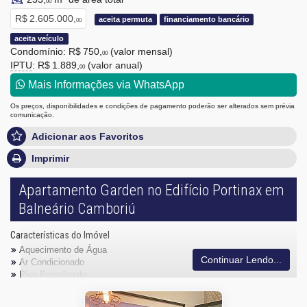
00
R$ 2.605.000,
aceita permuta
financiamento bancário
00
aceita veículo
Condomínio: R$ 750,
(valor mensal)
00
IPTU
: R$ 1.889,
(valor anual)
00
Mais Informações via WhatsApp
Os preços, disponibilidades e condições de pagamento poderão ser alterados sem prévia
comunicação.
Adicionar aos Favoritos
Imprimir
Apartamento Garden no Edifício Portinax em
Balneário Camboriú
Características do Imóvel
Aquecimento de Água
Continuar Lendo...
Ar Condicionado
Piso Porcelanato
Infra para Ar Split
Acabamento em Gesso