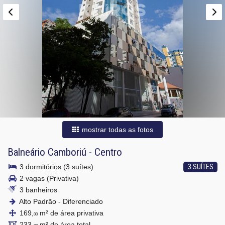
mostrar todas as fotos
Balneário Camboriú
-
Centro
3 dormitórios (3 suítes)
3 SUÍTES
2 vagas (Privativa)
3 banheiros
Alto Padrão - Diferenciado
169,
m² de área privativa
00
233,
m² de área total