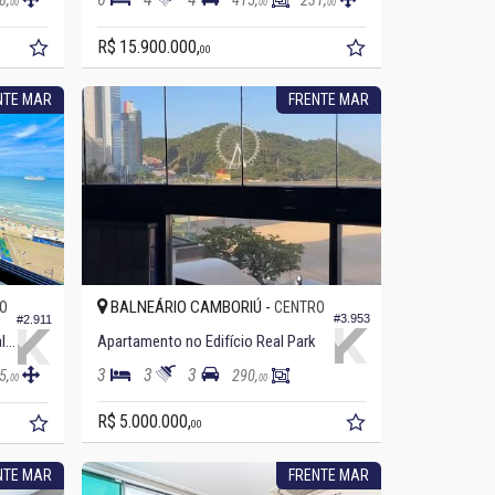
8,
415,
231,
00
00
00
R$ 15.900.000,
00
NTE MAR
FRENTE MAR
BALNEÁRIO CAMBORIÚ -
O
CENTRO
#3.953
#2.911
Apartamento no Edifício Tour Royalle
Apartamento no Edifício Real Park
3
3
3
5,
290,
00
00
R$ 5.000.000,
00
NTE MAR
FRENTE MAR