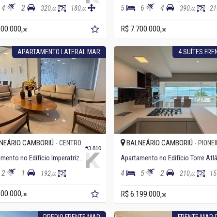
4
2
5
6
4
320,
180,
390,
21
00
00
00
000.000,
R$ 7.700.000,
00
00
APARTAMENTO LATERAL MAR
4 SUÍTES FRE
NEÁRIO CAMBORIÚ -
BALNEÁRIO CAMBORIÚ -
CENTRO
PIONE
#3.810
Apartamento no Edifício Imperatriz Residence
2
1
4
5
2
192,
210,
15
00
00
800.000,
R$ 6.199.000,
00
00
PREDIO FRENTE MAR
FRENTE MAR 