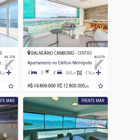
BALNEÁRIO CAMBORIÚ -
O
CENTRO
#1.378
#3.579
Apartamento no Edifício Ibiza Torre Norte
Apartamento no Edifício Metrópolis
4
5
4
8,
565,
316,
00
00
00
R$ 13.800.000
R$ 12.800.000,
00
NTE MAR
FRENTE MAR