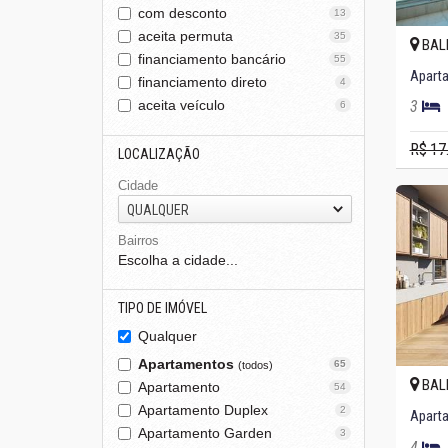
com desconto
13
aceita permuta
35
BAL
financiamento bancário
55
Aparta
financiamento direto
4
aceita veículo
3
6
R$ 17
LOCALIZAÇÃO
Cidade
QUALQUER
Bairros
Escolha a cidade...
TIPO DE IMÓVEL
Qualquer
Apartamentos
65
(todos)
BAL
Apartamento
54
Apartamento Duplex
2
Aparta
Apartamento Garden
3
4