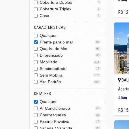
Cobertura Duplex
5
Cobertura Triplex
1
R$ 12
Casa
1
CARACTERÍSTICAS
Qualquer
Frente para o mar
66
Quadra do Mar
69
Diferenciado
35
Mobiliado
215
Semimobiliado
19
Sem Mobília
272
BAL
Alto Padrão
454
Aparta
DETALHES
4
Qualquer
Ar Condicionado
45
R$ 15
Churrasqueira
28
Piscina Privativa
10
Sacada / Varanda
20