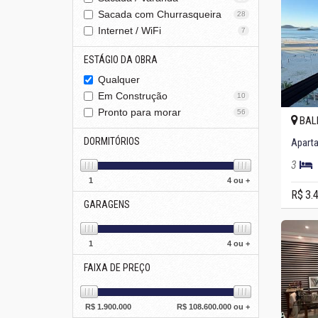
Sacada com Churrasqueira
28
Internet / WiFi
7
ESTÁGIO DA OBRA
Qualquer
Em Construção
10
Pronto para morar
56
BAL
DORMITÓRIOS
3
1
4 ou +
R$ 3.
GARAGENS
1
4 ou +
FAIXA DE PREÇO
R$
1.900.000
R$
108.600.000 ou +