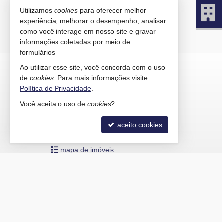
Utilizamos
cookies
para oferecer melhor
experiência, melhorar o desempenho, analisar
como você interage em nosso site e gravar
informações coletadas por meio de
formulários.
KAIRÓS IMÓVEIS
Ao utilizar esse site, você concorda com o uso
de
cookies
. Para mais informações visite
Rua 1121, 100
Política de Privacidade
.
Centro - 88330-783
Você aceita o uso de
cookies
?
Balneário Camboriú /
SC
mapa google
aceito cookies
indicadores financeiros
cadastre seu imóvel
mapa de imóveis
©
Copyright
2015-
2026
Kairós Imóveis -
CRECI/SC 4586-J
— To