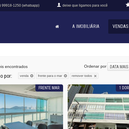
) 99918-1250 (whatsapp)
deixe que
ligamos para você
A IMOBILIÁRIA
VENDAS
Ordenar por
is encontrados
DATA MAIS
do por:
remover todos
venda
frente para o mar
FRENTE MAR
1 DOR