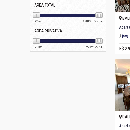
ÁREA TOTAL
BAL
70
m²
1,000
m²
ou +
Aparta
ÁREA PRIVATIVA
3
70
m²
750
m²
ou +
R$ 2.
BAL