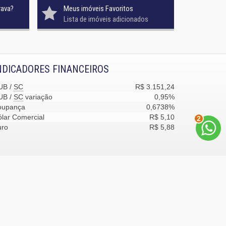
rava?
Meus imóveis Favoritos
Lista de imóveis adicionados
NDICADORES FINANCEIROS
UB /
SC
R$ 3.151,24
UB /
SC
variação
0,95%
oupança
0,6738%
lar Comercial
R$ 5,10
2
uro
R$ 5,88
desenvolvimento:
Castel Digital