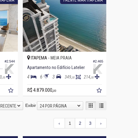
ITAPEMA -
MEIA PRAIA
#2.544
#2.465
partamento no Edifício Sunny Coast
Apartamento no Edifício Latelier
4
6
3
0,
349,
214,
00
00
00
R$ 4.879.000,
00
Exibir
 RECENTE
24 POR PÁGINA
‹
1
2
3
›