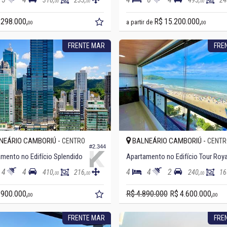
310,
233,
495,
24
00
00
00
.298.000,
R$ 15.200.000,
a partir de
00
00
FRENTE MAR
FRE
NEÁRIO CAMBORIÚ -
BALNEÁRIO CAMBORIÚ -
CENTRO
CENTR
#2.344
mento no Edifício Splendido
4
4
4
4
2
410,
216,
240,
16
00
00
00
.900.000,
R$ 4.890.000
R$ 4.600.000,
00
00
FRENTE MAR
FRE