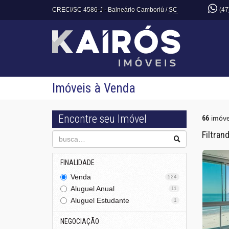
CRECI/SC 4586-J
- Balneário Camboriú /
SC
(47
Imóveis à Venda
Encontre seu Imóvel
66
imóve
Filtran
FINALIDADE
Venda
524
Aluguel Anual
11
Aluguel Estudante
1
NEGOCIAÇÃO