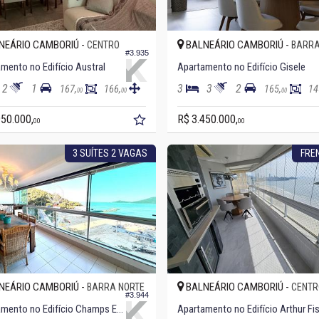
NEÁRIO CAMBORIÚ -
BALNEÁRIO CAMBORIÚ -
CENTRO
BARRA
#3.935
mento no Edifício Austral
Apartamento no Edifício Gisele
2
1
3
3
2
167,
166,
165,
14
00
00
00
950.000,
R$ 3.450.000,
00
00
3 SUÍTES 2 VAGAS
FRE
NEÁRIO CAMBORIÚ -
BALNEÁRIO CAMBORIÚ -
BARRA NORTE
CENTR
#3.944
Apartamento no Edifício Champs Elysées