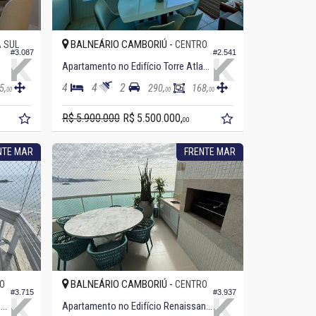
BALNEÁRIO CAMBORIÚ -
 SUL
CENTRO
#3.087
#2.541
Apartamento no Edifício Torre Atlantica
4
4
2
5,
290,
168,
00
00
00
R$ 5.900.000
R$ 5.500.000,
00
NTE MAR
FRENTE MAR
BALNEÁRIO CAMBORIÚ -
O
CENTRO
#3.715
#3.937
Apartamento no Edifício Arthur Fischer
Apartamento no Edifício Renaissance