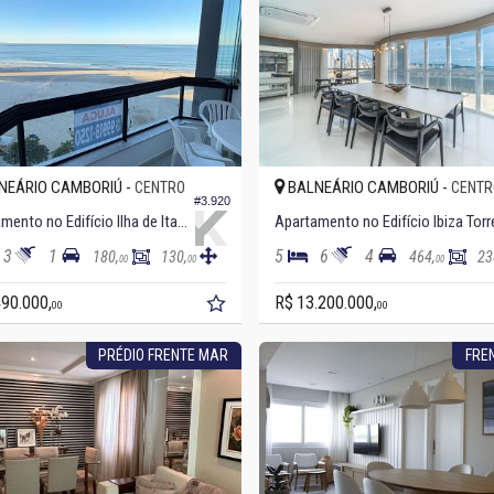
NEÁRIO CAMBORIÚ -
BALNEÁRIO CAMBORIÚ -
CENTRO
CENTR
#3.920
Apartamento no Edifício Ilha de Itacuruçá
3
1
5
6
4
180,
130,
464,
23
00
00
00
490.000,
R$ 13.200.000,
00
00
PRÉDIO FRENTE MAR
FRE