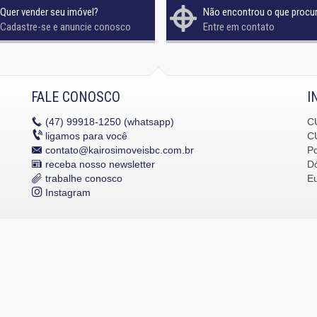
Quer vender seu imóvel?
Não encontrou o que procu
Cadastre-se e anuncie conosco
Entre em contato
FALE CONOSCO
I
(47)
99918-1250 (whatsapp)
C
ligamos para você
C
contato@kairosimoveisbc.com.br
P
receba nosso newsletter
Dó
trabalhe conosco
E
Instagram
dos os direitos reservados.
Política de Privacidade