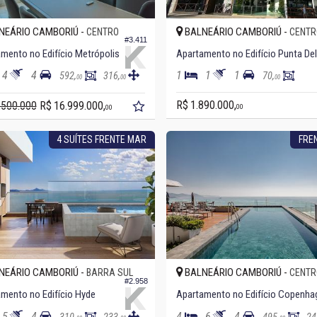
NEÁRIO CAMBORIÚ -
BALNEÁRIO CAMBORIÚ -
CENTRO
CENTR
#3.411
mento no Edifício Metrópolis
4
4
1
1
1
592,
316,
70,
00
00
00
R$ 1.890.000,
.500.000
R$ 16.999.000,
00
00
4 SUÍTES FRENTE MAR
FRE
NEÁRIO CAMBORIÚ -
BALNEÁRIO CAMBORIÚ -
BARRA SUL
CENTR
#2.958
mento no Edifício Hyde
5
4
4
6
4