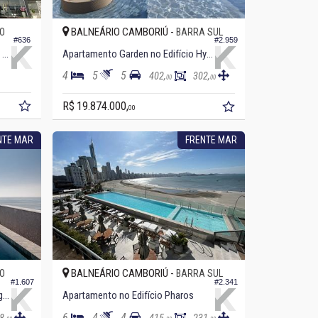
BALNEÁRIO CAMBORIÚ -
O
BARRA SUL
#636
#2.959
Apartamento no Edifício Punta Del Este
Apartamento Garden no Edifício Hyde
4
5
5
402,
302,
00
00
R$ 19.874.000,
00
NTE MAR
FRENTE MAR
BALNEÁRIO CAMBORIÚ -
O
BARRA SUL
#1.607
#2.341
Apartamento no Edifício Copenhagen
Apartamento no Edifício Pharos
6
4
4