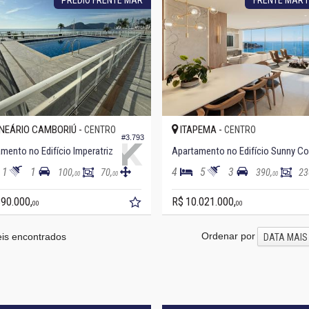
NEÁRIO CAMBORIÚ -
ITAPEMA -
CENTRO
CENTRO
#3.793
mento no Edifício Imperatriz
A
1
1
4
5
3
100,
70,
390,
23
00
00
00
890.000,
R$ 10.021.000,
00
00
Ordenar por
is encontrados
DATA MAIS