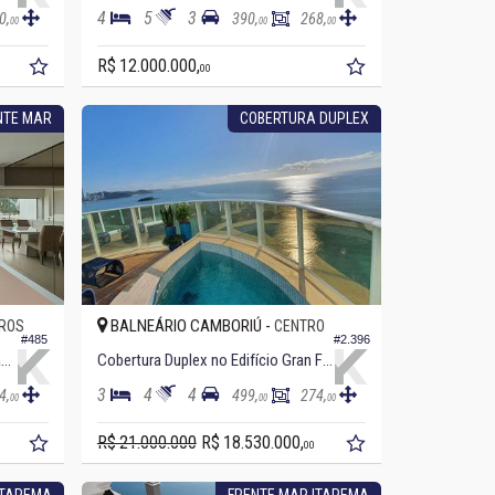
4
5
3
0,
390,
268,
00
00
00
R$ 12.000.000,
00
NTE MAR
COBERTURA DUPLEX
BALNEÁRIO CAMBORIÚ -
IROS
CENTRO
#485
#2.396
Apartamento no Edifício Torre Atlântica
Cobertura Duplex no Edifício Gran Felicitá
3
4
4
4,
499,
274,
00
00
00
R$ 21.000.000
R$ 18.530.000,
00
ITAPEMA
FRENTE MAR ITAPEMA