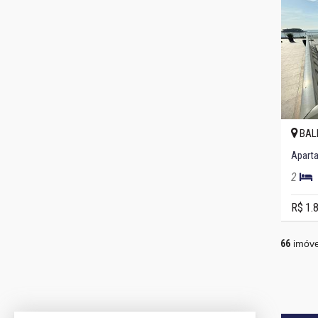
BAL
Aparta
2
R$ 1.
66
imóve