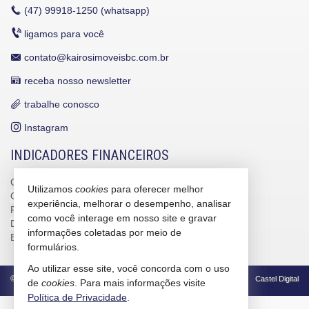
(47)
99918-1250 (whatsapp)
ligamos para você
contato@kairosimoveisbc.com.br
receba nosso newsletter
trabalhe conosco
Instagram
INDICADORES FINANCEIROS
CUB /
SC
R$ 3.151,24
Utilizamos
cookies
para oferecer melhor
CUB /
SC
variação
0,95%
experiência, melhorar o desempenho, analisar
Poupança
0,6738%
como você interage em nosso site e gravar
Dólar Comercial
R$ 5,12
informações coletadas por meio de
Euro
R$ 5,91
formulários.
Ao utilizar esse site, você concorda com o uso
©
2026
CRECI/SC 4586-J
Política de Privacidade
Castel Digital
de
cookies
. Para mais informações visite
Política de Privacidade
.