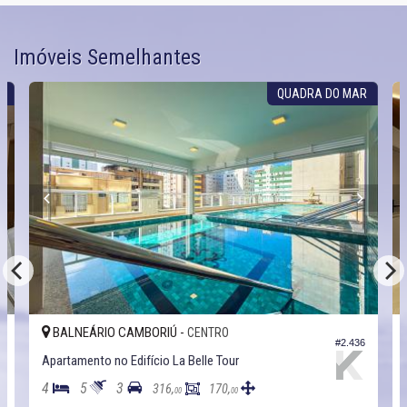
Imóveis Semelhantes
QUADRA DO MAR
LNEÁRIO CAMBORIÚ -
BALNEÁRI
CENTRO
#2.436
tamento no Edifício La Belle Tour
Apartamento 
5
3
4
5
316,
170,
00
00