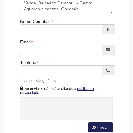
Brinquedoteca
Quiosque Externo
Piscina Infantil
Bicicletário
Nome Completo
Câmeras de Segurança
Gás Central
Elevador
Depósito
Email
Espaço Zen
Pìscina Térmica
Entrada para Banhistas
Box de Praia
Telefone
Hall Decorado e Mobiliado
Estar Social
Acessibilidade para PNE
Hidromassagem
*
campos obrigatórios
Ao enviar você está aceitando a
política de
privacidade
.
enviar