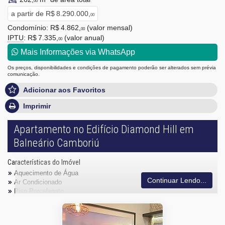
00
a partir de
R$ 8.290.000,
00
Condomínio: R$ 4.862,
(valor mensal)
00
IPTU
: R$ 7.335,
(valor anual)
00
Mais Informações via WhatsApp
Os preços, disponibilidades e condições de pagamento poderão ser alterados sem prévia
comunicação.
Adicionar aos Favoritos
Imprimir
Apartamento no Edifício Diamond Hill em
Balneário Camboriú
Características do Imóvel
Aquecimento de Água
Continuar Lendo...
Ar Condicionado
Piso Porcelanato
Vista Mar
Acabamento em Gesso
Fechadura Eletrônica