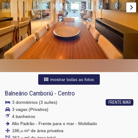
mostrar todas as fotos
Balneário Camboriú
-
Centro
3 dormitórios (3 suítes)
FRENTE MAR
3 vagas (Privativa)
4 banheiros
Alto Padrão - Frente para o mar - Mobiliado
186,
m² de área privativa
00
262,
m² de área total