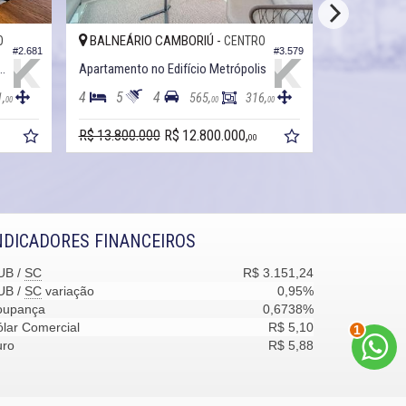
BALNEÁRIO CAMBORIÚ -
BALNEÁRI
O
CENTRO
#2.681
#3.579
no Edifício Zenith Tower
Apartamento no Edifício Metrópolis
4
5
4
4
6
1,
565,
316,
00
00
00
R$ 13.800.000
R$ 12.800.000,
R$ 12.900.
00
NDICADORES FINANCEIROS
UB /
SC
R$ 3.151,24
UB /
SC
variação
0,95%
oupança
0,6738%
2
lar Comercial
R$ 5,10
uro
R$ 5,88