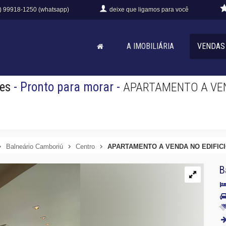
) 99918-1250 (whatsapp)
deixe que
ligamos para você
A IMOBILIÁRIA
VENDAS
es
- Pronto para morar
-
APARTAMENTO A VEN
Balneário Camboriú
Centro
APARTAMENTO A VENDA NO EDIFIC
B