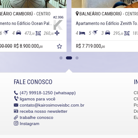
EÁRIO CAMBORIÚ -
BALNEÁRIO CAMBORIÚ -
CENTRO
CENTR
#2.996
Apartamento no Edifício Ocean Palace
Apartamento 
6
4
4
5
3
473,
260,
295,
18
00
00
00
00.000
R$ 8.900.000,
R$ 7.719.000,
00
00
FALE CONOSCO
I
(47)
99918-1250 (whatsapp)
C
ligamos para você
C
contato@kairosimoveisbc.com.br
P
receba nosso newsletter
Dó
trabalhe conosco
E
Instagram