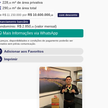
228,
m² de área privativa
00
290,
m² de área total
00
R$ 10.600.000,
e
R$ 11.150.000
por
com desconto
00
inanciamento bancário
ndomínio: R$ 2.850,
(valor mensal)
00
Mais Informações via WhatsApp
 preços, disponibilidades e condições de pagamento poderão ser
terados sem prévia comunicação.
Adicionar aos Favoritos
Imprimir