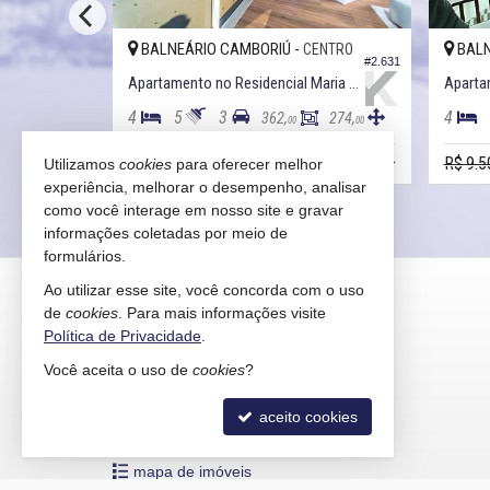
BALNEÁRIO CAMBORIÚ -
BALN
ENTRO
CENTRO
#2.941
#2.631
ena
Apartamento no Residencial Maria Eduarda
4
5
3
4
255,
362,
274,
00
00
00
R$ 14.000.000,
R$ 9.5
Utilizamos
cookies
para oferecer melhor
00
experiência, melhorar o desempenho, analisar
como você interage em nosso site e gravar
informações coletadas por meio de
formulários.
KAIRÓS IMÓVEIS
Ao utilizar esse site, você concorda com o uso
de
cookies
. Para mais informações visite
Rua 1121, 100
Política de Privacidade
.
Centro - 88330-783
Você aceita o uso de
cookies
?
Balneário Camboriú /
SC
mapa google
aceito cookies
indicadores financeiros
cadastre seu imóvel
mapa de imóveis