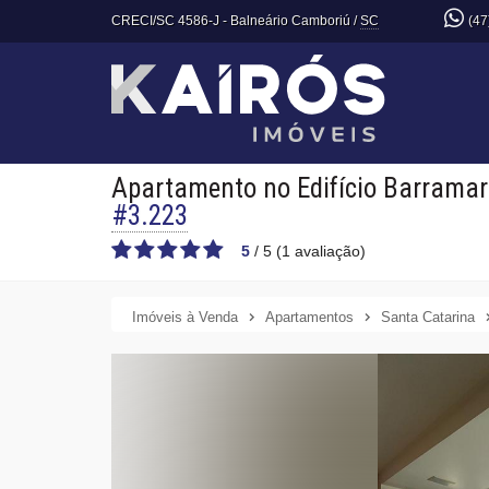
CRECI/SC 4586-J
- Balneário Camboriú /
SC
(47
Apartamento no Edifício Barramar
#3.223
5
/
5
(
1
avaliação)
Imóveis à Venda
Apartamentos
Santa Catarina