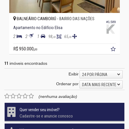
BALNEÁRIO CAMBORIÚ -
BAIRRO DAS NAÇÕES
#1.589
Apartamento no Edifício Elisa
2
2
1
98,
65,
00
00
R$ 950.000,
00
11
imóveis encontrados
Exibir
24 POR PÁGINA
Ordenar por
DATA MAIS RECENTE
(nenhuma avaliação)
Quer vender seu imóvel?
Cadastre-se e anuncie conosco