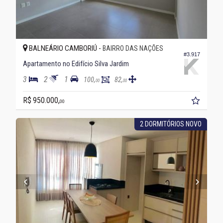
BALNEÁRIO CAMBORIÚ -
BAIRRO DAS NAÇÕES
#3.917
Apartamento no Edifício Silva Jardim
3
2
1
100,
82,
00
00
R$ 950.000,
00
2 DORMITÓRIOS NOVO