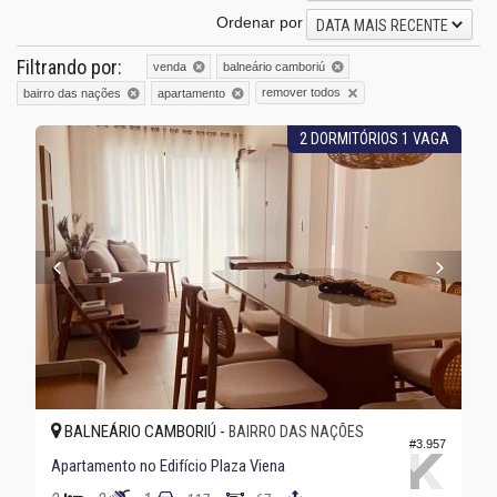
Ordenar por
DATA MAIS RECENTE
Filtrando por:
venda
balneário camboriú
remover todos
bairro das nações
apartamento
2 DORMITÓRIOS 1 VAGA
BALNEÁRIO CAMBORIÚ -
BAIRRO DAS NAÇÕES
#3.957
Apartamento no Edifício Plaza Viena