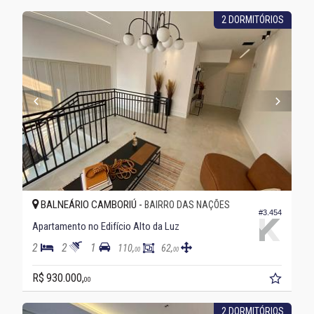
2 DORMITÓRIOS
BALNEÁRIO CAMBORIÚ -
BAIRRO DAS NAÇÕES
#3.454
Apartamento no Edifício Alto da Luz
2
2
1
110,
62,
00
00
R$ 930.000,
00
2 DORMITÓRIOS