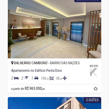
BALNEÁRIO CAMBORIÚ -
BAIRRO DAS NAÇÕES
#3.576
Apartamento no Edifício Pietra Doro
2
2
1
100,
58,
00
00
R$ 965.000,
a partir de
00
2 SUÍTES