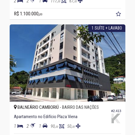
2
2
1
117,
67,
00
00
R$ 1.100.000,
00
1 SUÍTE + LAVABO
BALNEÁRIO CAMBORIÚ -
BAIRRO DAS NAÇÕES
#2.413
Apartamento no Edifício Plaza Viena
1
2
1
90,
50,
00
00