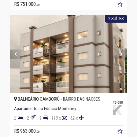
R$ 751.000,
00
2 SUÍTES
BALNEÁRIO CAMBORIÚ -
BAIRRO DAS NAÇÕES
#3.899
Apartamento no Edifício Monterrey
2
2
1
110,
62,
00
00
R$ 963.000,
00