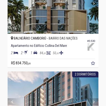
BALNEÁRIO CAMBORIÚ -
BAIRRO DAS NAÇÕES
#3.530
Apartamento no Edifício Collina Del Mare
2
2
1
84,
50,
00
00
R$ 834.750,
00
2 DORMITÓRIOS