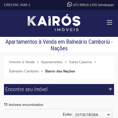
CRECI/SC 4586-J
(47) 99918-1250 (whatsapp)
Apartamentos à Venda em Balneário Camboriú -
Nações
Imóveis à Venda
Apartamentos
Santa Catarina
Balneário Camboriú
Bairro das Nações
Encontre seu Imóvel
11
imóveis encontrados
Exibir
24 POR PÁGINA