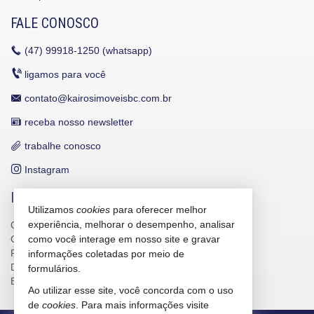
FALE CONOSCO
(47)
99918-1250 (whatsapp)
ligamos para você
contato@kairosimoveisbc.com.br
receba nosso newsletter
trabalhe conosco
Instagram
INDICADORES FINANCEIROS
Utilizamos
cookies
para oferecer melhor
experiência, melhorar o desempenho, analisar
CUB /
SC
R$ 3.151,24
CUB /
SC
variação
0,95%
como você interage em nosso site e gravar
Poupança
0,6738%
informações coletadas por meio de
Dólar Comercial
R$ 5,10
formulários.
Euro
R$ 5,88
Ao utilizar esse site, você concorda com o uso
de
cookies
. Para mais informações visite