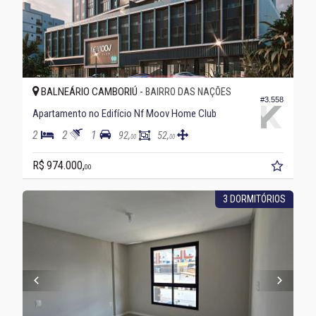
BALNEÁRIO CAMBORIÚ -
BAIRRO DAS NAÇÕES
#3.558
Apartamento no Edifício Nf Moov Home Club
2
2
1
92,
52,
00
00
R$ 974.000,
00
3 DORMITÓRIOS