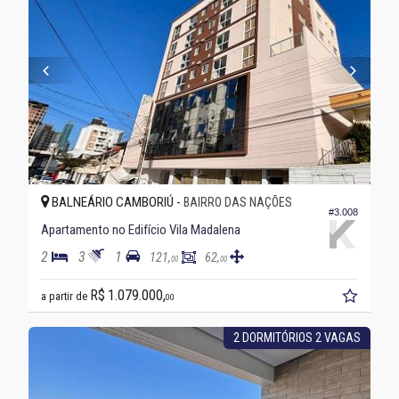
BALNEÁRIO CAMBORIÚ -
BAIRRO DAS NAÇÕES
#3.008
Apartamento no Edifício Vila Madalena
2
3
1
121,
62,
00
00
R$ 1.079.000,
a partir de
00
2 DORMITÓRIOS 2 VAGAS