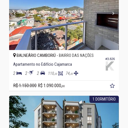
BALNEÁRIO CAMBORIÚ -
BAIRRO DAS NAÇÕES
#3.826
Apartamento no Edifício Cajamarca
2
2
2
110,
74,
00
00
R$ 1.150.000
R$ 1.090.000,
00
1 DORMITÓRIO