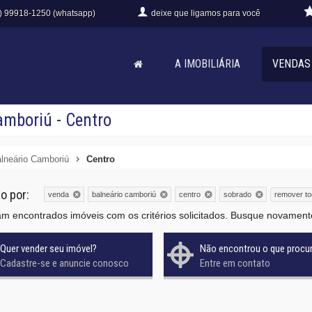
) 99918-1250 (whatsapp)
deixe que
ligamos para você
A IMOBILIÁRIA
VENDAS
mboriú - Centro
lneário Camboriú
Centro
do por:
remover t
venda
balneário camboriú
centro
sobrado
m encontrados imóveis com os critérios solicitados. Busque novament
Quer vender seu imóvel?
Não encontrou o que procu
Cadastre-se e anuncie conosco
Entre em contato