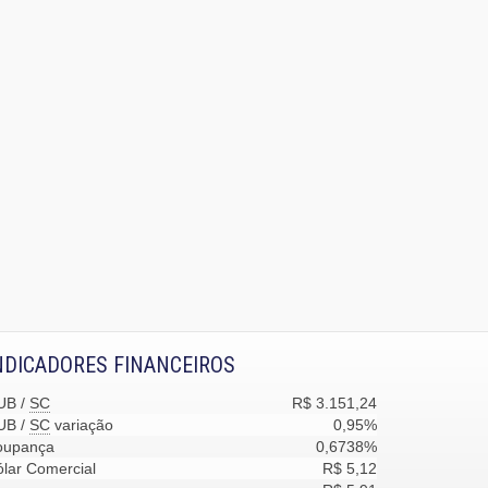
NDICADORES FINANCEIROS
UB /
SC
R$ 3.151,24
UB /
SC
variação
0,95%
oupança
0,6738%
lar Comercial
R$ 5,12