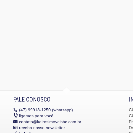
FALE CONOSCO
I
(47)
99918-1250 (whatsapp)
C
ligamos para você
C
contato@kairosimoveisbc.com.br
P
receba nosso newsletter
Dó