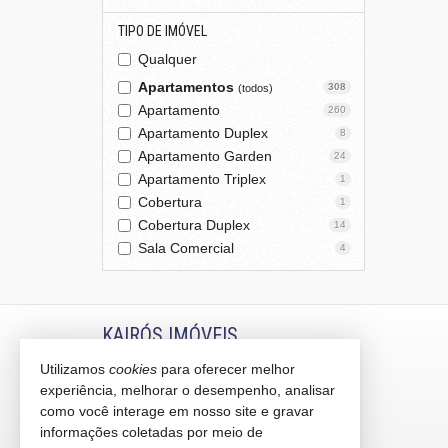
TIPO DE IMÓVEL
Qualquer
Apartamentos
308
(todos)
Apartamento
260
Apartamento Duplex
8
Apartamento Garden
24
Apartamento Triplex
1
Cobertura
1
Cobertura Duplex
14
Sala Comercial
4
KAIRÓS IMÓVEIS
Utilizamos
cookies
para oferecer melhor
Rua 1121, 100
experiência, melhorar o desempenho, analisar
Centro - 88330-783
Balneário Camboriú /
SC
como você interage em nosso site e gravar
mapa google
informações coletadas por meio de