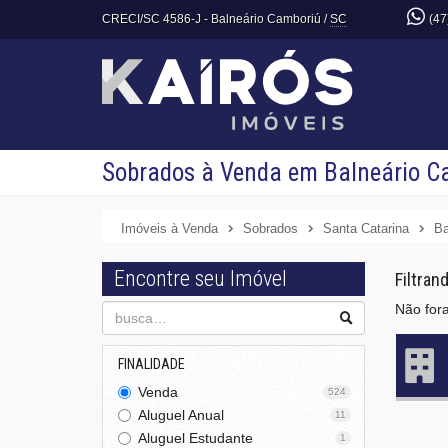
CRECI/SC 4586-J
- Balneário Camboriú /
SC
(47
Sobrados à Venda em Balneário Ca
Imóveis à Venda
Sobrados
Santa Catarina
Ba
Encontre seu Imóvel
Filtran
Não fora
FINALIDADE
Venda
524
Aluguel Anual
11
Aluguel Estudante
1