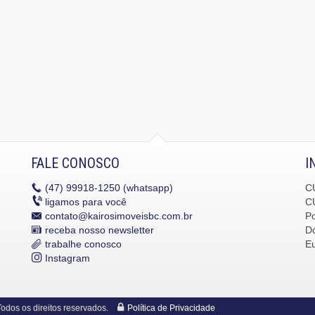
FALE CONOSCO
I
(47)
99918-1250 (whatsapp)
C
ligamos para você
C
contato@kairosimoveisbc.com.br
P
receba nosso newsletter
Dó
trabalhe conosco
E
Instagram
dos os direitos reservados.
Política de Privacidade