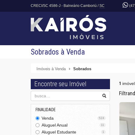
CRECI/SC 4586-J
- Balneário Camboriú /
SC
(47
Sobrados à Venda
Imóveis à Venda
Sobrados
Encontre seu Imóvel
1
imóvel
Filtran
FINALIDADE
Venda
524
Aluguel Anual
11
Aluguel Estudante
1