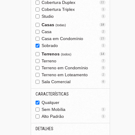
Cobertura Duplex
22
Cobertura Triplex
1
Studio
1
Casas
18
(todas)
Casa
2
Casa em Condomínio
15
Sobrado
1
Terrenos
14
(todos)
Terreno
7
Terreno em Condomínio
5
Terreno em Loteamento
2
Sala Comercial
6
CARACTERÍSTICAS
Qualquer
Sem Mobília
1
Alto Padrão
1
DETALHES