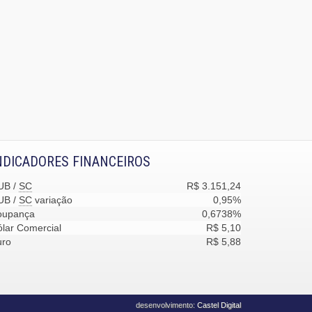
NDICADORES FINANCEIROS
UB /
SC
R$ 3.151,24
UB /
SC
variação
0,95%
oupança
0,6738%
lar Comercial
R$ 5,10
uro
R$ 5,88
desenvolvimento:
Castel Digital