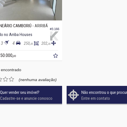
NEÁRIO CAMBORIÚ -
ARIRIBÁ
#3.166
o no Arriba Houses
3
4
250,
202,
00
00
550.000,
00
 encontrado
(nenhuma avaliação)
Quer vender seu imóvel?
Não encontrou o que procu
Cadastre-se e anuncie conosco
Entre em contato