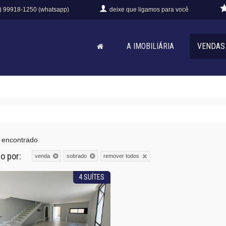
) 99918-1250 (whatsapp)
deixe que
ligamos para você
A IMOBILIÁRIA
VENDAS
 encontrado
do por:
remover todos
venda
sobrado
4 SUÍTES