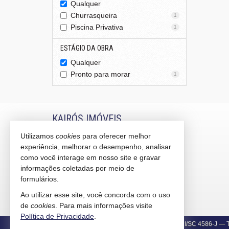
Qualquer
Churrasqueira
1
Piscina Privativa
1
ESTÁGIO DA OBRA
Qualquer
Pronto para morar
1
KAIRÓS IMÓVEIS
Utilizamos
cookies
para oferecer melhor
Rua 1121, 100
experiência, melhorar o desempenho, analisar
Centro - 88330-783
Balneário Camboriú /
SC
como você interage em nosso site e gravar
mapa google
informações coletadas por meio de
formulários.
indicadores financeiros
cadastre seu imóvel
Ao utilizar esse site, você concorda com o uso
mapa de imóveis
de
cookies
. Para mais informações visite
Política de Privacidade
.
©
Copyright
2015-
2026
Kairós Imóveis -
CRECI/SC 4586-J
— To