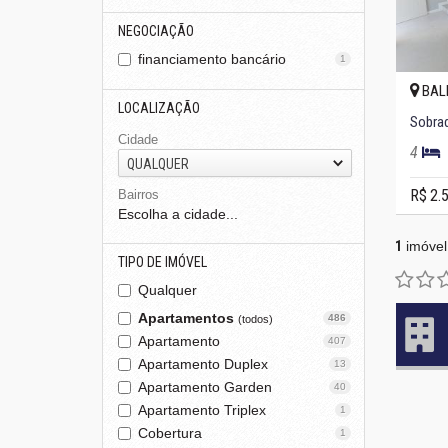
NEGOCIAÇÃO
financiamento bancário
1
BAL
LOCALIZAÇÃO
Sobrad
Cidade
4
QUALQUER
R$ 2.
Bairros
Escolha a cidade...
1
imóvel
TIPO DE IMÓVEL
Qualquer
Apartamentos
486
(todos)
Apartamento
407
Apartamento Duplex
13
Apartamento Garden
40
Apartamento Triplex
1
Cobertura
1