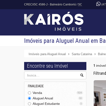
CRECI/SC 4586-J
- Balneário Camboriú /
SC
(47
Imóveis para Aluguel Anual em Bal
Imóveis para Aluguel Anual
Santa Catarina
Balne
Encontre seu Imóvel
1
imóvel
Filtran
FINALIDADE
Venda
524
Aluguel Anual
11
Aluguel Estudante
1