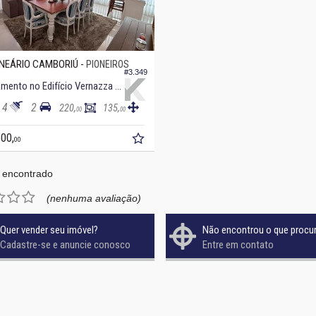
NEÁRIO CAMBORIÚ -
PIONEIROS
#3.349
Apartamento no Edifício Vernazza Residence
4
2
220,
135,
00
00
500,
00
 encontrado
(nenhuma avaliação)
Quer vender seu imóvel?
Não encontrou o que procu
Cadastre-se e anuncie conosco
Entre em contato