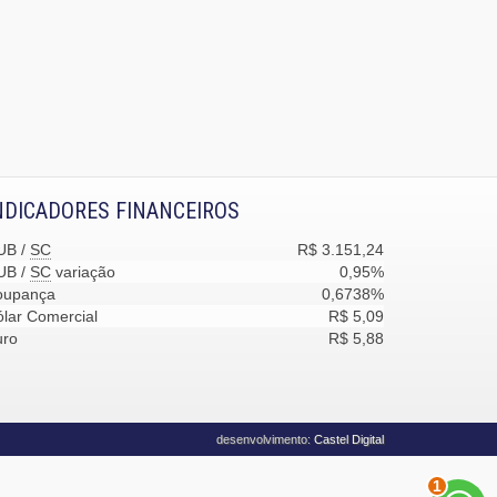
NDICADORES FINANCEIROS
UB /
SC
R$ 3.151,24
UB /
SC
variação
0,95%
oupança
0,6738%
lar Comercial
R$ 5,09
uro
R$ 5,88
desenvolvimento:
Castel Digital
2