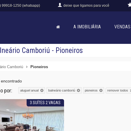
) 99918-1250 (whatsapp)
deixe que
ligamos para você
A IMOBILIÁRIA
VENDAS
neário Camboriú - Pioneiros
ário Camboriú
Pioneiros
 encontrado
do por:
remover todos
aluguel anual
balneário camboriú
pioneiros
3 SUÍTES 2 VAGAS