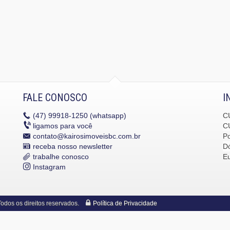
FALE CONOSCO
I
(47)
99918-1250 (whatsapp)
C
ligamos para você
C
contato@kairosimoveisbc.com.br
P
receba nosso newsletter
Dó
trabalhe conosco
E
Instagram
dos os direitos reservados.
Política de Privacidade