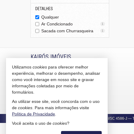
DETALHES
Qualquer
Ar Condicionado
1
Sacada com Churrasqueira
1
KAIRÓS IMÓVEIS
Utilizamos
cookies
para oferecer melhor
Rua 1121, 100
experiência, melhorar o desempenho, analisar
Centro - 88330-783
Balneário Camboriú /
SC
como você interage em nosso site e gravar
mapa google
informações coletadas por meio de
formulários.
indicadores financeiros
cadastre seu imóvel
Ao utilizar esse site, você concorda com o uso
mapa de imóveis
de
cookies
. Para mais informações visite
Política de Privacidade
.
©
Copyright
2015-
2026
Kairós Imóveis -
CRECI/SC 4586-J
— To
Você aceita o uso de
cookies
?