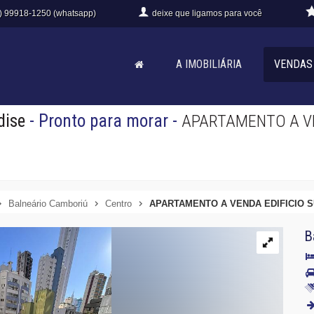
) 99918-1250 (whatsapp)
deixe que
ligamos para você
A IMOBILIÁRIA
VENDAS
dise
- Pronto para morar
-
APARTAMENTO A VE
Balneário Camboriú
Centro
APARTAMENTO A VENDA EDIFICIO 
B