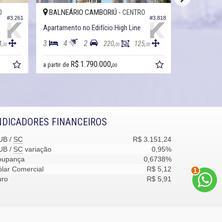
BALNEÁRIO CAMBORIÚ -
BALNEÁRI
O
CENTRO
#3.261
#3.818
Apartamento no Edifício High Line
Apartamento
3
4
2
3
3
4,
220,
125,
00
00
00
R$ 1.790.000,
R$ 1.790.00
a partir de
00
NDICADORES FINANCEIROS
UB /
SC
R$ 3.151,24
UB /
SC
variação
0,95%
oupança
0,6738%
2
lar Comercial
R$ 5,12
uro
R$ 5,91