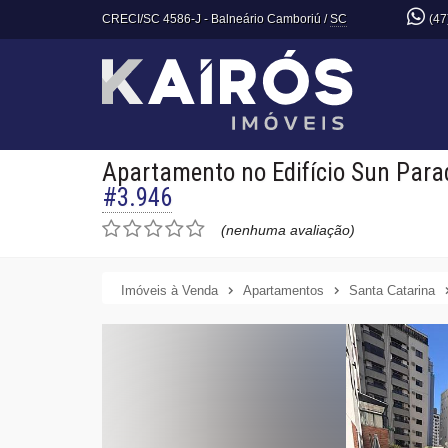
CRECI/SC 4586-J
- Balneário Camboriú /
SC
(47
Apartamento no Edifício Sun Para
#3.946
(nenhuma avaliação)
Imóveis à Venda
Apartamentos
Santa Catarina