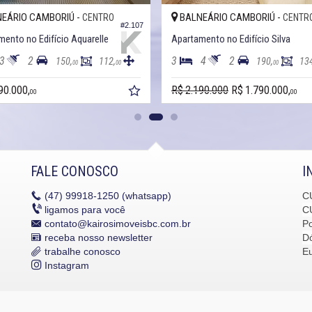
EÁRIO CAMBORIÚ -
BALNEÁRIO CAMBORIÚ -
CENTRO
CENTR
#2.107
ento no Edifício Aquarelle
Apartamento no Edifício Silva
3
2
3
4
2
150,
112,
190,
13
00
00
00
90.000,
R$ 2.190.000
R$ 1.790.000,
00
00
FALE CONOSCO
I
(47)
99918-1250 (whatsapp)
C
ligamos para você
C
contato@kairosimoveisbc.com.br
P
receba nosso newsletter
Dó
trabalhe conosco
E
Instagram