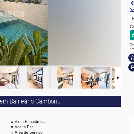
R
C
Os
al
FACHADA
 em Balneário Camboriú
Vista Panorâmica
Aceita Pet