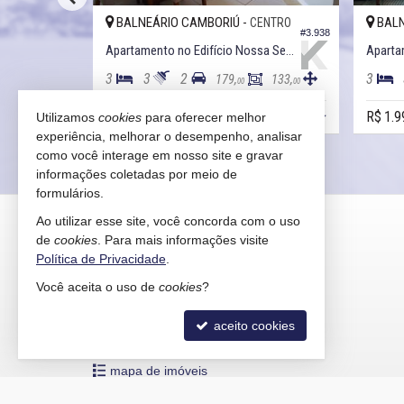
BALNEÁRIO CAMBORIÚ -
BALN
ENTRO
CENTRO
#3.956
#3.938
Apartamento no Edifício Figueira da Foz
Apartamento no Edifício Nossa Senhora de Fatima
Apartam
3
3
2
3
107,
179,
133,
00
00
00
R$ 1.800.000,
R$ 1.9
Utilizamos
cookies
para oferecer melhor
00
experiência, melhorar o desempenho, analisar
como você interage em nosso site e gravar
informações coletadas por meio de
formulários.
KAIRÓS IMÓVEIS
Ao utilizar esse site, você concorda com o uso
de
cookies
. Para mais informações visite
Rua 1121, 100
Política de Privacidade
.
Centro - 88330-783
Você aceita o uso de
cookies
?
Balneário Camboriú /
SC
mapa google
aceito cookies
indicadores financeiros
cadastre seu imóvel
mapa de imóveis