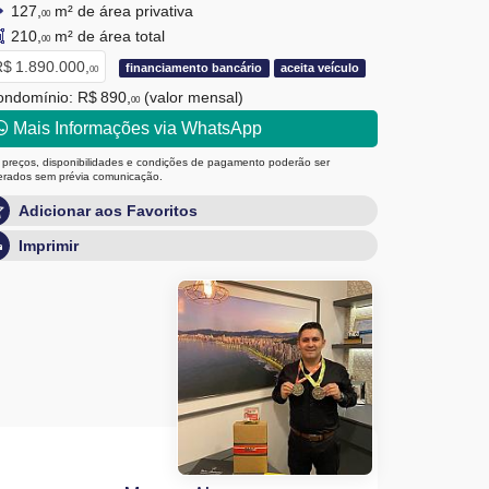
127,
m² de área privativa
00
210,
m² de área total
00
$ 1.890.000,
financiamento bancário
aceita veículo
00
ondomínio: R$ 890,
(valor mensal)
00
Mais Informações via WhatsApp
 preços, disponibilidades e condições de pagamento poderão ser
terados sem prévia comunicação.
Adicionar aos Favoritos
Imprimir