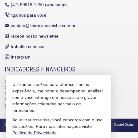
(47)
99918-1250 (whatsapp)
ligamos para você
contato@kairosimoveisbc.com.br
receba nosso newsletter
trabalhe conosco
Instagram
INDICADORES FINANCEIROS
CUB /
SC
R$ 3.151,24
Utilizamos
cookies
para oferecer melhor
CUB /
SC
variação
0,95%
experiência, melhorar o desempenho, analisar
Poupança
0,6738%
como você interage em nosso site e gravar
Dólar Comercial
R$ 5,09
informações coletadas por meio de
Euro
R$ 5,88
formulários.
Ao utilizar esse site, você concorda com o uso
©
2026
CRECI/SC 4586-J
Política de Privacidade
Castel Digital
de
cookies
. Para mais informações visite
Política de Privacidade
.