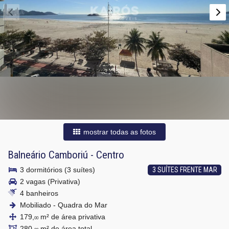
mostrar todas as fotos
Balneário Camboriú
-
Centro
3 dormitórios (3 suítes)
3 SUÍTES FRENTE MAR
2 vagas (Privativa)
4 banheiros
Mobiliado - Quadra do Mar
179,
m² de área privativa
00
280,
m² de área total