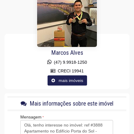
Sala para 2 Ambientes
Lavabo
Características do Empreendimento
Salão de Festas
Espaço Gourmet
Espaço Fitness
Medidores Individuais
Portão Eletrônico
Câmeras de Segurança
Marcos Alves
Elevador
Entrada para Banhistas
(47) 9.9918-1250
Box de Praia
Hall Decorado e Mobiliado
CRECI 19941
Acessibilidade para PNE
mais imóveis
Mais informações sobre este imóvel
Mensagem