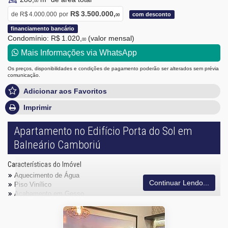
00
R$ 3.500.000,
de
R$ 4.000.000
por
com desconto
00
financiamento bancário
Condomínio: R$ 1.020,
(valor mensal)
00
Mais Informações via WhatsApp
Os preços, disponibilidades e condições de pagamento poderão ser alterados sem prévia
comunicação.
Adicionar aos Favoritos
Imprimir
Apartamento no Edifício Porta do Sol em
Balneário Camboriú
Características do Imóvel
Aquecimento de Água
Continuar Lendo...
Piso Vinílico
Acabamento em Gesso
Aceita Pet
Copa/Cozinha
Sacada / Varanda