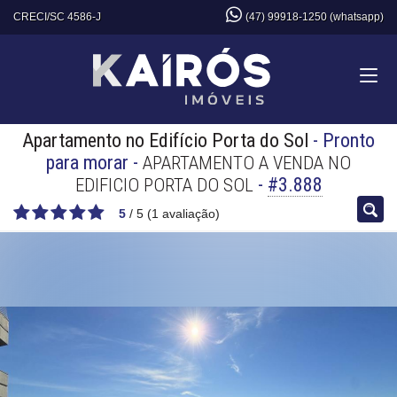
CRECI/SC 4586-J
(47) 99918-1250 (whatsapp)
Apartamento no Edifício Porta do Sol
- Pronto
para morar
-
APARTAMENTO A VENDA NO
-
#3.888
EDIFICIO PORTA DO SOL
5
/
5
(
1
avaliação)