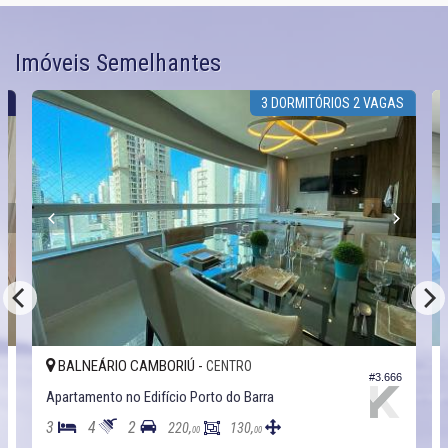
Imóveis Semelhantes
R
3 DORMITÓRIOS 2 VAGAS
BALNEÁRIO CAMBORIÚ -
CENTRO
3
#3.666
Apartamento no Edifício Porto do Barra
3
4
2
220,
130,
00
00