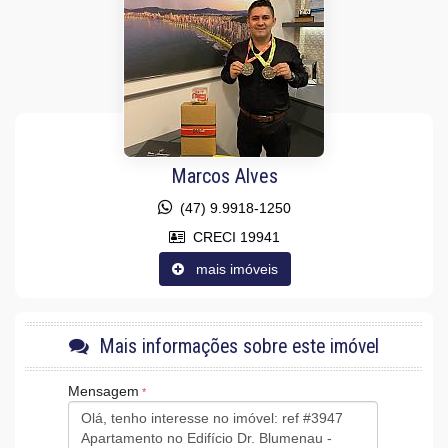
Características do Empreendimento
Salão de Festas
Espaço Gourmet
Portão Eletrônico
Câmeras de Segurança
Elevador
Entrada para Banhistas
Hall Decorado e Mobiliado
Acessibilidade para PNE
Marcos Alves
(47) 9.9918-1250
CRECI 19941
mais imóveis
Mais informações sobre este imóvel
Mensagem