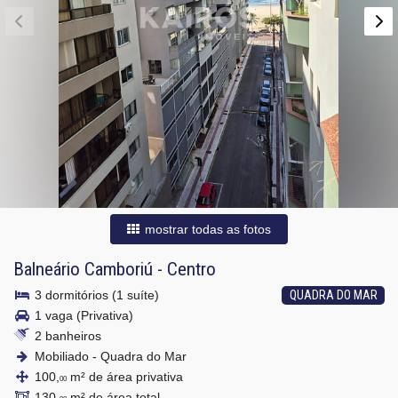
mostrar todas as fotos
Balneário Camboriú
-
Centro
3 dormitórios (1 suíte)
QUADRA DO MAR
1 vaga (Privativa)
2 banheiros
Mobiliado - Quadra do Mar
100,
m² de área privativa
00
130,
m² de área total