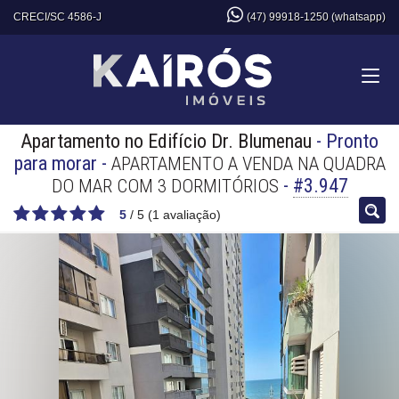
CRECI/SC 4586-J
(47) 99918-1250 (whatsapp)
Apartamento no Edifício Dr. Blumenau
- Pronto
para morar
-
APARTAMENTO A VENDA NA QUADRA
-
#3.947
DO MAR COM 3 DORMITÓRIOS
5
/
5
(
1
avaliação)