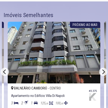
Imóveis Semelhantes
O
PRÓXIMO AO MAR
BALNEÁRIO CAMBORIÚ -
CENTRO
4
#3.375
Apartamento no Edifício Villa Di Napoli
3
2
1
125,
100,
00
00