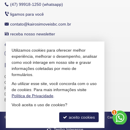
(47)
99918-1250 (whatsapp)
ligamos para você
contato@kairosimoveisbc.com.br
receba nosso newsletter
trabalhe conosco
Utilizamos
cookies
para oferecer melhor
Instagram
experiência, melhorar o desempenho, analisar
como você interage em nosso site e gravar
INDICADORES FINANCEIROS
informações coletadas por meio de
formulários.
CUB /
SC
R$ 3.151,24
CUB /
SC
variação
0,95%
Ao utilizar esse site, você concorda com o uso
Poupança
0,6738%
de
cookies
. Para mais informações visite
Dólar Comercial
R$ 5,09
Política de Privacidade
.
Euro
R$ 5,88
2
Você aceita o uso de
cookies
?
aceito cookies
©
2026
CRECI/SC 4586-J
Política de Privacidade
Castel Digital
Tenho Interesse