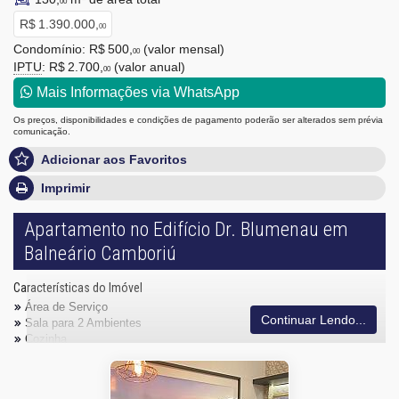
00
R$ 1.390.000,
00
Condomínio: R$ 500,
(valor mensal)
00
IPTU
: R$ 2.700,
(valor anual)
00
Mais Informações via WhatsApp
Os preços, disponibilidades e condições de pagamento poderão ser alterados sem prévia
comunicação.
Adicionar aos Favoritos
Imprimir
Apartamento no Edifício Dr. Blumenau em
Balneário Camboriú
Características do Imóvel
Área de Serviço
Continuar Lendo...
Sala para 2 Ambientes
Cozinha
Banheiro Social
Andar Alto
Aceita Pet