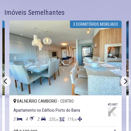
Imóveis Semelhantes
S
3 DORMITÓRIOS MOBILIADO
BALNEÁRIO CAMBORIÚ -
CENTRO
6
#3.667
Apartamento no Edifício Porto do Barra
3
4
2
220,
119,
00
00