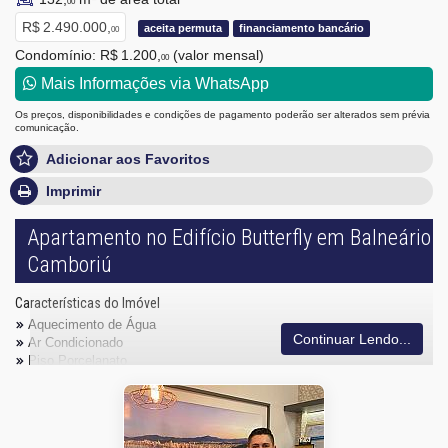
00
R$ 2.490.000,
aceita permuta
financiamento bancário
00
Condomínio: R$ 1.200,
(valor mensal)
00
Mais Informações via WhatsApp
Os preços, disponibilidades e condições de pagamento poderão ser alterados sem prévia
comunicação.
Adicionar aos Favoritos
Imprimir
Apartamento no Edifício Butterfly em Balneário
Camboriú
Características do Imóvel
Aquecimento de Água
Continuar Lendo...
Ar Condicionado
Piso Porcelanato
Vista Mar
Acabamento em Gesso
Móveis Planejados
Aceita Pet