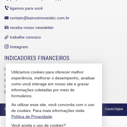
ligamos para você
contato@kairosimoveisbc.com.br
receba nosso newsletter
trabalhe conosco
Instagram
INDICADORES FINANCEIROS
CUB /
SC
R$ 3.151,24
Utilizamos
cookies
para oferecer melhor
CUB /
SC
variação
0,95%
experiência, melhorar o desempenho, analisar
Poupança
0,6738%
como você interage em nosso site e gravar
Dólar Comercial
R$ 5,09
informações coletadas por meio de
Euro
R$ 5,88
formulários.
Ao utilizar esse site, você concorda com o uso
©
2026
CRECI/SC 4586-J
Política de Privacidade
Castel Digital
de
cookies
. Para mais informações visite
Política de Privacidade
.
Você aceita o uso de
cookies
?