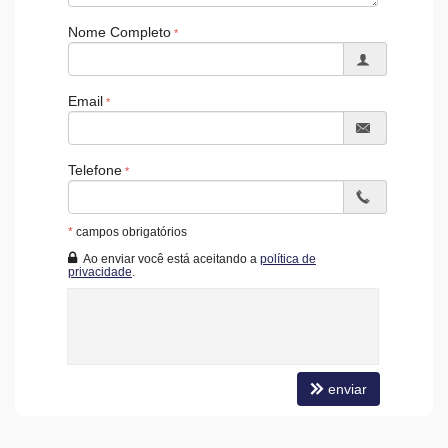
Automação Predial
Piscina Infantil
Nome Completo
Bicicletário
Câmeras de Segurança
Gás Central
Elevador
Email
Solarium
Entrada para Banhistas
Box de Praia
Hall Decorado e Mobiliado
Telefone
Acessibilidade para PNE
Hidromassagem
*
campos obrigatórios
Ao enviar você está aceitando a
política de
privacidade
.
enviar