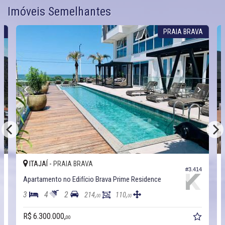
Imóveis Semelhantes
A
PRAIA BRAVA
ITAJAÍ -
PRAIA BRAVA
3
#3.414
Apartamento no Edifício Brava Prime Residence
3
4
2
214,
110,
00
00
R$ 6.300.000,
00