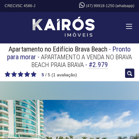
CRECI/SC 4586-J
(47) 99918-1250 (whatsapp)
Apartamento no Edifício Brava Beach
- Pronto
para morar
-
APARTAMENTO A VENDA NO BRAVA
-
#2.979
BEACH PRAIA BRAVA
5
/
5
(
1
avaliação)