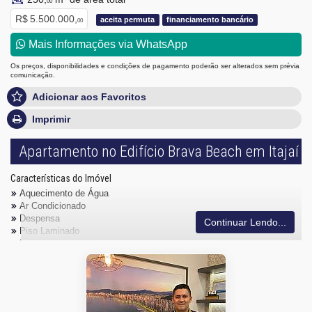
00
R$ 5.500.000,
aceita permuta
financiamento bancário
00
Mais Informações via WhatsApp
Os preços, disponibilidades e condições de pagamento poderão ser alterados sem prévia
comunicação.
Adicionar aos Favoritos
Imprimir
Apartamento no Edifício Brava Beach em Itajaí
Características do Imóvel
Aquecimento de Água
Ar Condicionado
Despensa
Continuar Lendo...
Piso Laminado
Piso Porcelanato
Vista Mar
Acabamento em Gesso
Fechadura Eletrônica
Área de Serviço
Living