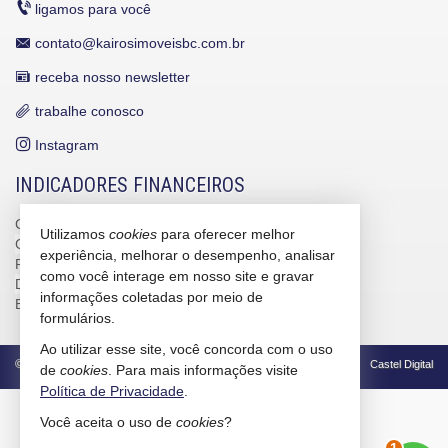
ligamos para você
contato@kairosimoveisbc.com.br
receba nosso newsletter
trabalhe conosco
Instagram
INDICADORES FINANCEIROS
CUB /
SC
R$ 3.151,24
Utilizamos
cookies
para oferecer melhor
CUB /
SC
variação
0,95%
experiência, melhorar o desempenho, analisar
Poupança
0,6738%
como você interage em nosso site e gravar
Dólar Comercial
R$ 5,10
informações coletadas por meio de
Euro
R$ 5,88
formulários.
Ao utilizar esse site, você concorda com o uso
©
2026
CRECI/SC 4586-J
Política de Privacidade
Castel Digital
de
cookies
. Para mais informações visite
Política de Privacidade
.
2
Você aceita o uso de
cookies
?