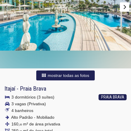
mostrar todas as fotos
Itajaí
-
Praia Brava
3 dormitórios (3 suítes)
PRAIA BRAVA
3 vagas (Privativa)
4 banheiros
Alto Padrão - Mobiliado
160,
m² de área privativa
00
250,
m² de área total