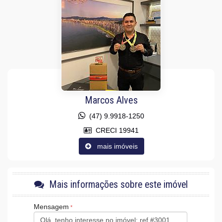
Área de Serviço
Sacada com Churrasqueira
Sala para 2 Ambientes
Cozinha Americana
Espaço Gourmet
Hidromassagem
Lavabo
Sacada Técnica
Características do Empreendimento
Sauna
Marcos Alves
Gerador
Sala de Jogos
(47) 9.9918-1250
Salão de Festas
Piscina
CRECI 19941
Spa
mais imóveis
Espaço Gourmet
Espaço Fitness
Portaria 24h
Medidores Individuais
Captação de Água
Mais informações sobre este imóvel
Portão Eletrônico
Playground
Mensagem
Brinquedoteca
Quiosque Externo