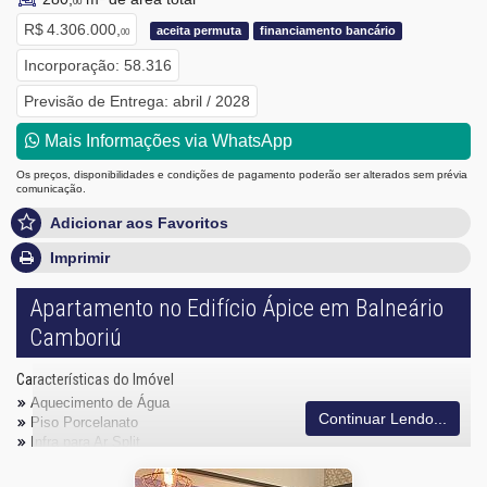
00
R$ 4.306.000,
aceita permuta
financiamento bancário
00
Incorporação: 58.316
Previsão de Entrega: abril / 2028
Mais Informações via WhatsApp
Os preços, disponibilidades e condições de pagamento poderão ser alterados sem prévia
comunicação.
Adicionar aos Favoritos
Imprimir
Apartamento no Edifício Ápice em Balneário
Camboriú
Características do Imóvel
Aquecimento de Água
Continuar Lendo...
Piso Porcelanato
Infra para Ar Split
Acabamento em Gesso
Fechadura Eletrônica