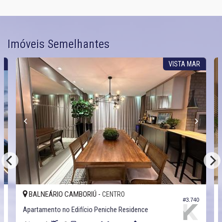
Imóveis Semelhantes
S
VISTA MAR
BALNEÁRIO CAMBORIÚ -
CENTRO
2
#3.740
Apartamento no Edifício Peniche Residence