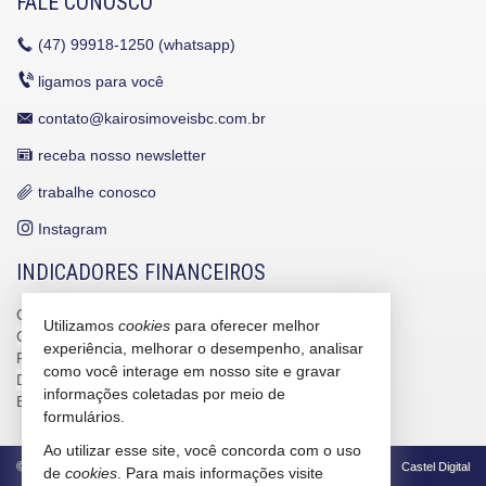
FALE CONOSCO
(47)
99918-1250 (whatsapp)
ligamos para você
contato@kairosimoveisbc.com.br
receba nosso newsletter
trabalhe conosco
Instagram
INDICADORES FINANCEIROS
CUB /
SC
R$ 3.151,24
Utilizamos
cookies
para oferecer melhor
CUB /
SC
variação
0,95%
experiência, melhorar o desempenho, analisar
Poupança
0,6738%
como você interage em nosso site e gravar
Dólar Comercial
R$ 5,09
informações coletadas por meio de
Euro
R$ 5,88
formulários.
Ao utilizar esse site, você concorda com o uso
©
2026
CRECI/SC 4586-J
Política de Privacidade
Castel Digital
de
cookies
. Para mais informações visite