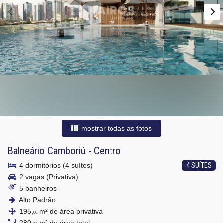
mostrar todas as fotos
Balneário Camboriú
-
Centro
4 dormitórios (4 suítes)
4 SUÍTES
2 vagas (Privativa)
5 banheiros
Alto Padrão
195,
m² de área privativa
00
280,
m² de área total