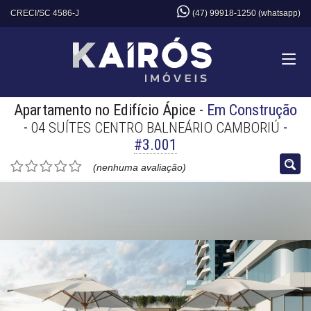
CRECI/SC 4586-J
(47) 99918-1250 (whatsapp)
Apartamento no Edifício Ápice
- Em Construção
-
-
04 SUÍTES CENTRO BALNEÁRIO CAMBORIÚ
#3.001
(nenhuma avaliação)