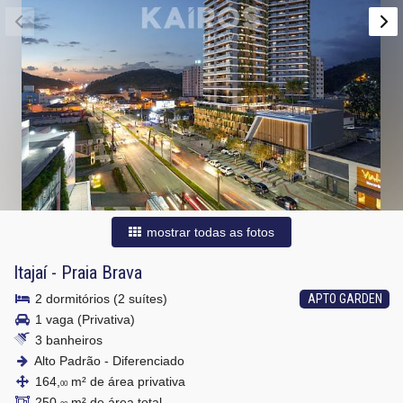
mostrar todas as fotos
Itajaí
-
Praia Brava
2 dormitórios (2 suítes)
APTO GARDEN
1 vaga (Privativa)
3 banheiros
Alto Padrão - Diferenciado
164,
m² de área privativa
00
250,
m² de área total