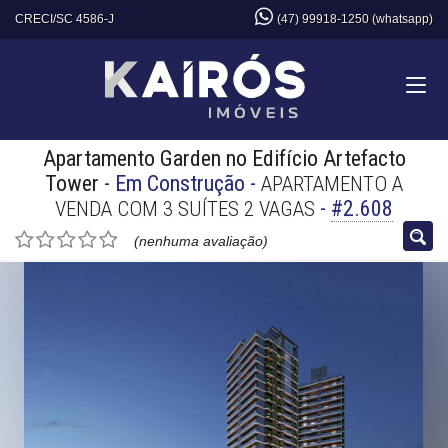
CRECI/SC 4586-J
(47) 99918-1250 (whatsapp)
Apartamento Garden no Edifício Artefacto
Tower
- Em Construção
-
APARTAMENTO A
-
#2.608
VENDA COM 3 SUÍTES 2 VAGAS
(nenhuma avaliação)