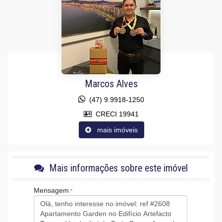
Fechadura Eletrônica
Vista Panorâmica
Área de Serviço
Sala para 2 Ambientes
Cozinha Americana
Lavabo
Sacada Técnica
Características do Empreendimento
Marcos Alves
Gerador
Sala de Jogos
(47) 9.9918-1250
Salão de Festas
Piscina
CRECI 19941
Espaço Gourmet
mais imóveis
Portaria 24h
Medidores Individuais
Captação de Água
Portão Eletrônico
Piscina Infantil
Mais informações sobre este imóvel
Câmeras de Segurança
Gás Central
Mensagem
Elevador
Entrada para Banhistas
Box de Praia
Infra para Veículos Elétricos