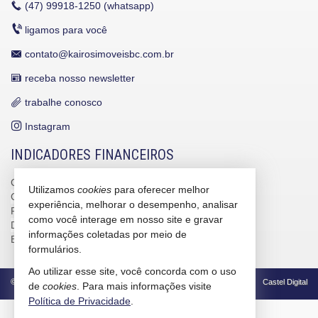
(47)
99918-1250 (whatsapp)
ligamos para você
contato@kairosimoveisbc.com.br
receba nosso newsletter
trabalhe conosco
Instagram
INDICADORES FINANCEIROS
CUB /
SC
R$ 3.151,24
Utilizamos
cookies
para oferecer melhor
CUB /
SC
variação
0,95%
experiência, melhorar o desempenho, analisar
Poupança
0,6738%
como você interage em nosso site e gravar
Dólar Comercial
R$ 5,09
informações coletadas por meio de
Euro
R$ 5,88
formulários.
Ao utilizar esse site, você concorda com o uso
©
2026
CRECI/SC 4586-J
Política de Privacidade
Castel Digital
de
cookies
. Para mais informações visite
Política de Privacidade
.