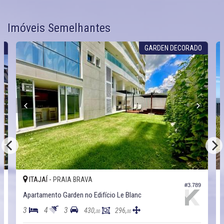
Imóveis Semelhantes
S
GARDEN DECORADO
ITAJAÍ -
PRAIA BRAVA
5
#3.789
Apartamento Garden no Edifício Le Blanc
3
4
3
430,
296,
00
00