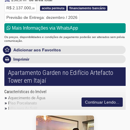
00
R$ 2.137.000,
aceita permuta
financiamento bancário
00
Previsão de Entrega: dezembro / 2026
Mais Informações via WhatsApp
Os preços, disponibilidades e condições de pagamento poderão ser alterados sem prévia
comunicação.
Adicionar aos Favoritos
Imprimir
Apartamento Garden no Edifício Artefacto
Tower em Itajaí
Características do Imóvel
Aquecimento de Água
Continuar Lendo...
Piso Porcelanato
Infra para Ar Split
Andar Alto
Vista Livre
Vista Mar
Acabamento em Gesso