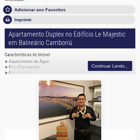
Adicionar aos Favoritos
Imprimir
Apartamento Duplex no Edifício Le Majestic
em Balneário Camboriú
Características do Imóvel
Aquecimento de Água
Continuar Lendo...
Piso Porcelanato
Piso Vinílico
Infra para Ar Split
Andar Alto
Acabamento em Gesso
Vista Panorâmica
Aceita Pet
Área de Serviço
Cozinha Americana
Lavabo
Sacada Técnica
Sala para 3 Ambientes
Características do Empreendimento