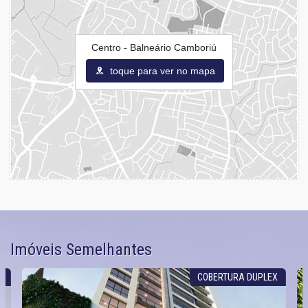
Centro - Balneário Camboriú
toque para ver no mapa
Imóveis Semelhantes
L
COBERTURA DUPLEX