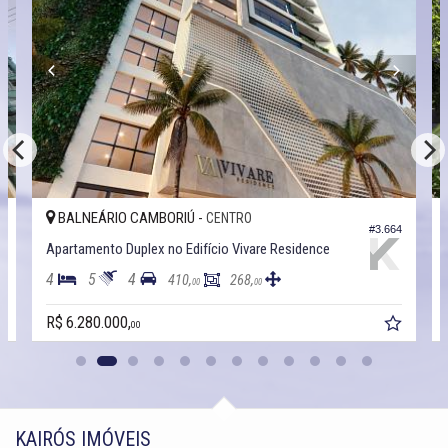
BALNEÁRIO CAMBORIÚ -
CENTRO
4
#3.664
Apartamento Duplex no Edifício Vivare Residence
4
5
4
410,
268,
00
00
R$ 6.280.000,
00
KAIRÓS IMÓVEIS