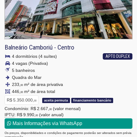
Balneário Camboriú
-
Centro
4 dormitórios (4 suítes)
APTO DUPLEX
4 vagas (Privativa)
5 banheiros
Quadra do Mar
233,
m² de área privativa
00
446,
m² de área total
00
R$ 5.350.000,
aceita permuta
financiamento bancário
00
Condomínio: R$ 2.667,
(valor mensal)
00
IPTU
: R$ 9.990,
(valor anual)
00
Mais Informações via WhatsApp
Os preços, disponibilidades e condições de pagamento poderão ser alterados sem prévia
comunicação.