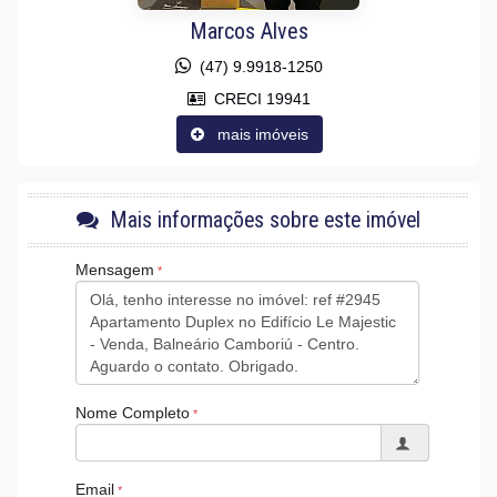
Sauna
Marcos Alves
Gerador
Sala de Jogos
(47) 9.9918-1250
Salão de Festas
Piscina
CRECI 19941
Espaço Gourmet
mais imóveis
Espaço Fitness
Portaria 24h
Medidores Individuais
Captação de Água
Portão Eletrônico
Mais informações sobre este imóvel
Playground
Brinquedoteca
Mensagem
Quiosque Externo
Piscina Infantil
Bicicletário
Câmeras de Segurança
Gás Central
Elevador
Entrada para Banhistas
Nome Completo
Box de Praia
Hall Decorado e Mobiliado
Acessibilidade para PNE
Email