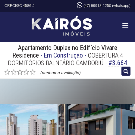
CRECI/SC 4586-J
(47) 99918-1250 (whatsapp)
Apartamento Duplex no Edifício Vivare
Residence
- Em Construção
-
COBERTURA 4
-
#3.664
DORMITÓRIOS BALNEÁRIO CAMBORIÚ
(nenhuma avaliação)