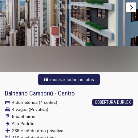
mostrar todas as fotos
Balneário Camboriú
-
Centro
4 dormitórios (4 suítes)
COBERTURA DUPLEX
4 vagas (Privativa)
5 banheiros
Alto Padrão
268,
m² de área privativa
00
410,
m² de área total