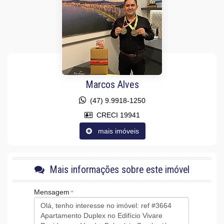
Fechadura Eletrônica
Vista Panorâmica
Aceita Pet
Área de Serviço
Sacada com Churrasqueira
Sala para 2 Ambientes
Terraço
Cozinha Americana
Lavabo
Marcos Alves
Sacada Técnica
(47) 9.9918-1250
Características do Empreendimento
Salão de Festas
CRECI 19941
Piscina
mais imóveis
Espaço Gourmet
Espaço Fitness
Portão Eletrônico
Quiosque Externo
Piscina Infantil
Mais informações sobre este imóvel
Câmeras de Segurança
Gás Central
Mensagem
Elevador
Entrada para Banhistas
Box de Praia
Hall Decorado e Mobiliado