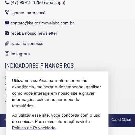
(47)
99918-1250 (whatsapp)
ligamos para você
contato@kairosimoveisbc.com.br
receba nosso newsletter
trabalhe conosco
Instagram
INDICADORES FINANCEIROS
CUB /
SC
R$ 3.151,24
Utilizamos
cookies
para oferecer melhor
CUB /
SC
variação
0,95%
experiência, melhorar o desempenho, analisar
Poupança
0,6738%
como você interage em nosso site e gravar
Dólar Comercial
R$ 5,10
informações coletadas por meio de
Euro
R$ 5,88
formulários.
Ao utilizar esse site, você concorda com o uso
©
2026
CRECI/SC 4586-J
Política de Privacidade
Castel Digital
de
cookies
. Para mais informações visite
Política de Privacidade
.