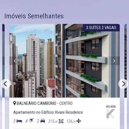
Imóveis Semelhantes
S
3 SUÍTES 2 VAGAS
BALNEÁRIO CAMBORIÚ -
CENTRO
8
#3.856
Apartamento no Edifício Vivare Residence
3
4
2
215,
126,
00
00