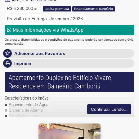
00
R$ 6.280.000,
aceita permuta
financiamento bancário
00
Previsão de Entrega: dezembro / 2026
Mais Informações via WhatsApp
Os preços, disponibilidades e condições de pagamento poderão ser alterados sem prévia
comunicação.
Adicionar aos Favoritos
Imprimir
Apartamento Duplex no Edifício Vivare
Residence em Balneário Camboriú
Características do Imóvel
Aquecimento de Água
Continuar Lendo...
Sistema de Alarme
Piso Porcelanato
Infra para Ar Split
Andar Alto
Vista Livre
Acabamento em Gesso