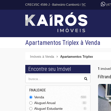
CRECI/SC 4586-J
- Balneário Camboriú /
SC
(47
Apartamentos Triplex à Venda
Imóveis à Venda
Apartamentos Triplex
Encontre seu Imóvel
1
imóvel
Filtran
FINALIDADE
Venda
524
Aluguel Anual
11
Aluguel Estudante
1