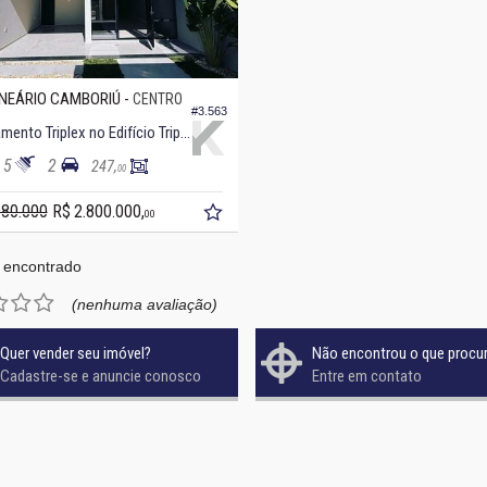
NEÁRIO CAMBORIÚ -
CENTRO
#3.563
Apartamento Triplex no Edifício Triplex
5
2
247,
00
980.000
R$ 2.800.000,
00
 encontrado
(nenhuma avaliação)
Quer vender seu imóvel?
Não encontrou o que procu
Cadastre-se e anuncie conosco
Entre em contato