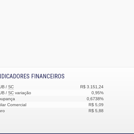
NDICADORES FINANCEIROS
UB /
SC
R$ 3.151,24
UB /
SC
variação
0,95%
oupança
0,6738%
lar Comercial
R$ 5,09
uro
R$ 5,88