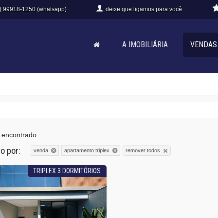
) 99918-1250 (whatsapp)
deixe que
ligamos para você
A IMOBILIÁRIA
VENDAS
 encontrado
do por:
remover todos
venda
apartamento triplex
TRIPLEX 3 DORMITÓRIOS