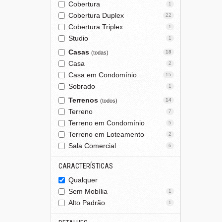
Cobertura
1
Cobertura Duplex
22
Cobertura Triplex
1
Studio
1
Casas
18
(todas)
Casa
2
Casa em Condomínio
15
Sobrado
1
Terrenos
14
(todos)
Terreno
7
Terreno em Condomínio
5
Terreno em Loteamento
2
Sala Comercial
6
CARACTERÍSTICAS
Qualquer
Sem Mobília
1
Alto Padrão
1