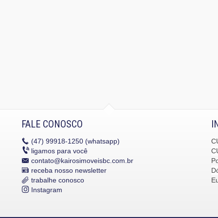
FALE CONOSCO
I
(47)
99918-1250 (whatsapp)
C
ligamos para você
C
contato@kairosimoveisbc.com.br
P
receba nosso newsletter
Dó
trabalhe conosco
E
Instagram