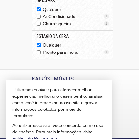
DETALHES
Qualquer
Ar Condicionado
1
Churrasqueira
1
ESTÁGIO DA OBRA
Qualquer
Pronto para morar
1
KAIRÓS IMÓVEIS
Utilizamos
cookies
para oferecer melhor
Rua 1121, 100
experiência, melhorar o desempenho, analisar
Centro - 88330-783
Balneário Camboriú /
SC
como você interage em nosso site e gravar
mapa google
informações coletadas por meio de
formulários.
indicadores financeiros
cadastre seu imóvel
Ao utilizar esse site, você concorda com o uso
mapa de imóveis
de
cookies
. Para mais informações visite
Política de Privacidade
.