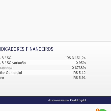
NDICADORES FINANCEIROS
UB /
SC
R$ 3.151,24
UB /
SC
variação
0,95%
oupança
0,6738%
lar Comercial
R$ 5,12
uro
R$ 5,91
desenvolvimento:
Castel Digital
1