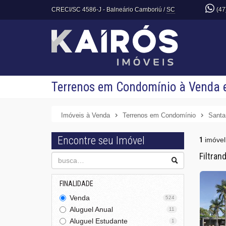
CRECI/SC 4586-J
- Balneário Camboriú /
SC
(47
Terrenos em Condomínio à Venda e
Imóveis à Venda
Terrenos em Condomínio
Santa
Encontre seu Imóvel
1
imóvel
Filtran
FINALIDADE
Venda
524
Aluguel Anual
11
Aluguel Estudante
1