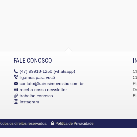
FALE CONOSCO
I
(47)
99918-1250 (whatsapp)
C
ligamos para você
C
contato@kairosimoveisbc.com.br
P
receba nosso newsletter
Dó
trabalhe conosco
E
Instagram
dos os direitos reservados.
Política de Privacidade