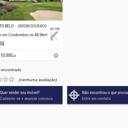
O BELO -
JARDIM DOURADO
#3.796
o em Condomínio no All Wert
010.000,
00
 encontrado
(nenhuma avaliação)
Quer vender seu imóvel?
Não encontrou o que procu
Cadastre-se e anuncie conosco
Entre em contato