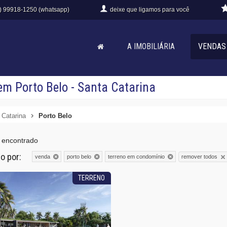
) 99918-1250 (whatsapp)
deixe que
ligamos para você
A IMOBILIÁRIA
VENDAS
m Porto Belo - Santa Catarina
 Catarina
Porto Belo
 encontrado
do por:
remover todos
venda
porto belo
terreno em condomínio
TERRENO