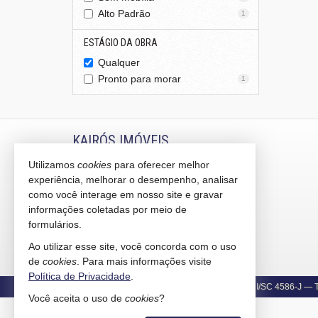
Alto Padrão
1
ESTÁGIO DA OBRA
Qualquer
Pronto para morar
1
KAIRÓS IMÓVEIS
Utilizamos
cookies
para oferecer melhor
Rua 1121, 100
experiência, melhorar o desempenho, analisar
Centro - 88330-783
Balneário Camboriú /
SC
como você interage em nosso site e gravar
mapa google
informações coletadas por meio de
formulários.
indicadores financeiros
cadastre seu imóvel
Ao utilizar esse site, você concorda com o uso
mapa de imóveis
de
cookies
. Para mais informações visite
Política de Privacidade
.
©
Copyright
2015-
2026
Kairós Imóveis -
CRECI/SC 4586-J
— To
Você aceita o uso de
cookies
?