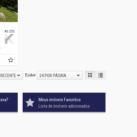
#2.231
750,
00
Exibir
 RECENTE
24 POR PÁGINA
rava?
Meus imóveis Favoritos
Lista de imóveis adicionados