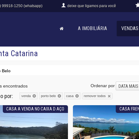
) 99918-1250 (whatsapp)
deixe que
ligamos para você
A IMOBILIÁRIA
VENDAS
nta Catarina
o Belo
Ordenar por
s encontrados
DATA MAIS
do por:
remover todos
venda
porto belo
casa
CASA A VENDA NO CAIXA D AÇO
CASA FRE