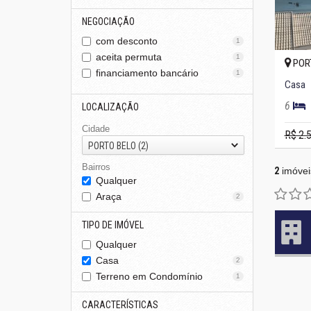
NEGOCIAÇÃO
com desconto
1
aceita permuta
1
PORT
financiamento bancário
1
Casa
6
LOCALIZAÇÃO
Cidade
R$ 2.
PORTO BELO (2)
Bairros
2
imóvei
Qualquer
Araça
2
TIPO DE IMÓVEL
Qualquer
Casa
2
Terreno em Condomínio
1
CARACTERÍSTICAS