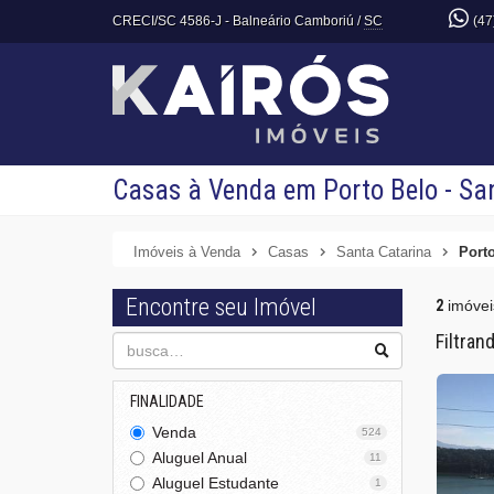
CRECI/SC 4586-J
- Balneário Camboriú /
SC
(47
Casas à Venda em Porto Belo - Sa
Imóveis à Venda
Casas
Santa Catarina
Port
Encontre seu Imóvel
2
imóvei
Filtran
FINALIDADE
Venda
524
Aluguel Anual
11
Aluguel Estudante
1