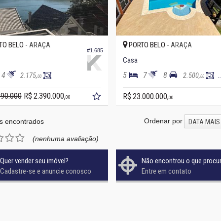
O BELO -
PORTO BELO -
ARAÇA
ARAÇA
#1.685
Casa
4
5
7
8
2.175,
2.500,
00
00
590.000
R$ 2.390.000,
R$ 23.000.000,
00
00
Ordenar por
s encontrados
DATA MAIS
(nenhuma avaliação)
Quer vender seu imóvel?
Não encontrou o que procu
Cadastre-se e anuncie conosco
Entre em contato