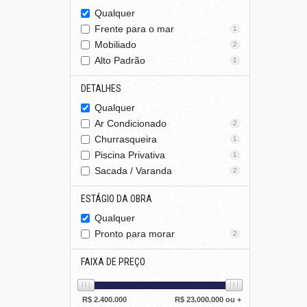
Qualquer
Frente para o mar
1
Mobiliado
2
Alto Padrão
1
DETALHES
Qualquer
Ar Condicionado
2
Churrasqueira
1
Piscina Privativa
1
Sacada / Varanda
2
ESTÁGIO DA OBRA
Qualquer
Pronto para morar
2
FAIXA DE PREÇO
R$
2.400.000
R$
23.000.000 ou +