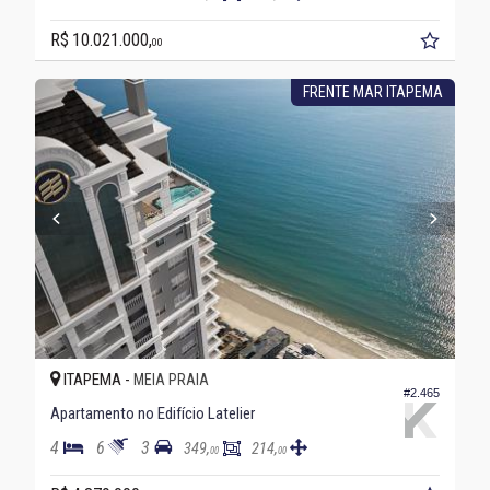
R$ 10.021.000,
00
FRENTE MAR ITAPEMA
ITAPEMA -
MEIA PRAIA
#2.465
Apartamento no Edifício Latelier
4
6
3
349,
214,
00
00