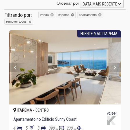
Ordenar por
DATA MAIS RECENTE
Filtrando por:
venda
itapema
apartamento
remover todos
FRENTE MAR ITAPEMA
ITAPEMA -
CENTRO
#2.544
Apartamento no Edifício Sunny Coast
4
5
3
390,
230,
00
00