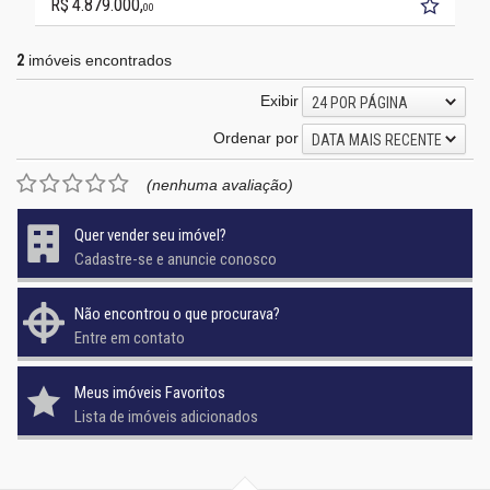
R$ 4.879.000,
00
2
imóveis encontrados
Exibir
24 POR PÁGINA
Ordenar por
DATA MAIS RECENTE
(nenhuma avaliação)
Quer vender seu imóvel?
Cadastre-se e anuncie conosco
Não encontrou o que procurava?
Entre em contato
Meus imóveis Favoritos
Lista de imóveis adicionados