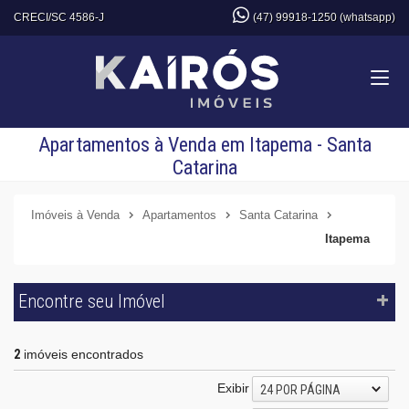
CRECI/SC 4586-J
(47) 99918-1250 (whatsapp)
Apartamentos à Venda em Itapema - Santa
Catarina
Imóveis à Venda
Apartamentos
Santa Catarina
Itapema
Encontre seu Imóvel
2
imóveis encontrados
Exibir
24 POR PÁGINA