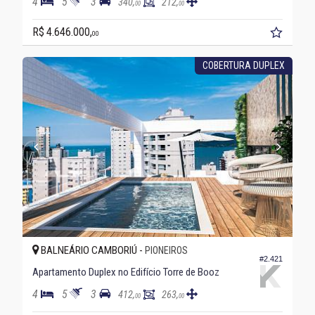
4
5
3
340,
212,
00
00
R$ 4.646.000,
00
COBERTURA DUPLEX
BALNEÁRIO CAMBORIÚ -
PIONEIROS
#2.421
Apartamento Duplex no Edifício Torre de Booz
4
5
3
412,
263,
00
00