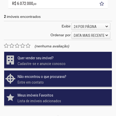
R$ 6.072.000,
00
2
imóveis encontrados
Exibir
24 POR PÁGINA
Ordenar por
DATA MAIS RECENTE
(nenhuma avaliação)
Quer vender seu imóvel?
Cadastre-se e anuncie conosco
Não encontrou o que procurava?
Entre em contato
Meus imóveis Favoritos
Lista de imóveis adicionados