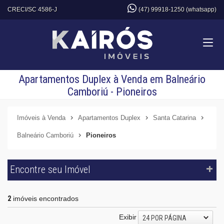
CRECI/SC 4586-J
(47) 99918-1250 (whatsapp)
Apartamentos Duplex à Venda em Balneário
Camboriú - Pioneiros
Imóveis à Venda
Apartamentos Duplex
Santa Catarina
Balneário Camboriú
Pioneiros
Encontre seu Imóvel
2
imóveis encontrados
Exibir
24 POR PÁGINA