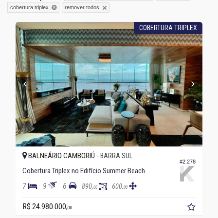
remover todos
cobertura triplex
COBERTURA TRIPLEX
BALNEÁRIO CAMBORIÚ -
BARRA SUL
#2.278
Cobertura Triplex no Edifício Summer Beach
7
9
6
890,
600,
00
00
R$ 24.980.000,
00