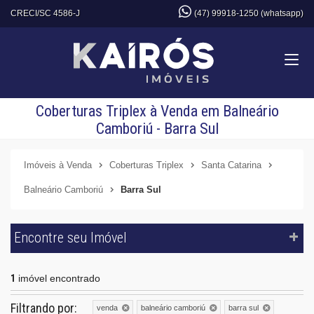
CRECI/SC 4586-J
(47) 99918-1250 (whatsapp)
Coberturas Triplex à Venda em Balneário
Camboriú - Barra Sul
Imóveis à Venda
Coberturas Triplex
Santa Catarina
Balneário Camboriú
Barra Sul
Encontre seu Imóvel
1
imóvel encontrado
Filtrando por:
venda
balneário camboriú
barra sul