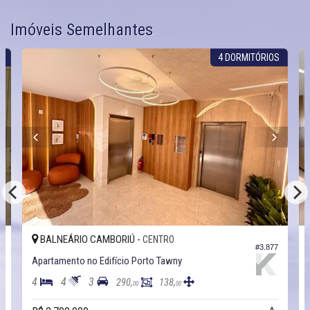
Imóveis Semelhantes
S
4 DORMITÓRIOS
BALNEÁRIO CAMBORIÚ -
CENTRO
0
#3.877
Apartamento no Edifício Porto Tawny
4
4
3
290,
138,
00
00