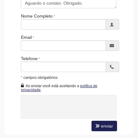
Elevador
Sala de Reunião
Entrada para Banhistas
Nome Completo
Box de Praia
Hall Decorado e Mobiliado
Infra para Veículos Elétricos
Acessibilidade para PNE
Email
Hidromassagem
Telefone
*
campos obrigatórios
Ao enviar você está aceitando a
política de
privacidade
.
enviar