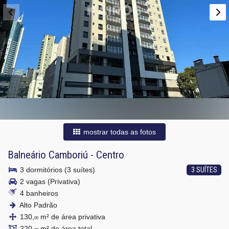
mostrar todas as fotos
Balneário Camboriú
-
Centro
3 dormitórios (3 suítes)
3 SUÍTES
2 vagas (Privativa)
4 banheiros
Alto Padrão
130,
m² de área privativa
00
220,
m² de área total