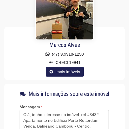
Fechadura Eletrônica
Vista Panorâmica
Área de Serviço
Sacada com Churrasqueira
Sala para 2 Ambientes
Cozinha Americana
Lavabo
Sacada Técnica
Marcos Alves
Características do Empreendimento
Gerador
(47) 9.9918-1250
Sala de Jogos
CRECI 19941
Salão de Festas
Piscina
mais imóveis
Spa
Espaço Gourmet
Espaço Fitness
Medidores Individuais
Mais informações sobre este imóvel
Captação de Água
Portão Eletrônico
Playground
Mensagem
Quiosque Externo
Piscina Infantil
Câmeras de Segurança
Gás Central