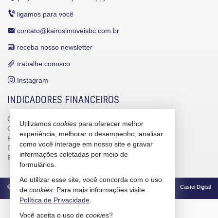
ligamos para você
contato@kairosimoveisbc.com.br
receba nosso newsletter
trabalhe conosco
Instagram
INDICADORES FINANCEIROS
CUB /
SC
R$ 3.151,24
Utilizamos
cookies
para oferecer melhor
CUB /
SC
variação
0,95%
experiência, melhorar o desempenho, analisar
Poupança
0,6738%
como você interage em nosso site e gravar
Dólar Comercial
R$ 5,09
informações coletadas por meio de
Euro
R$ 5,88
formulários.
Ao utilizar esse site, você concorda com o uso
©
2026
CRECI/SC 4586-J
Política de Privacidade
Castel Digital
de
cookies
. Para mais informações visite
Política de Privacidade
.
2
Você aceita o uso de
cookies
?