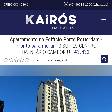
CRECI/SC 4586-J
(47) 99918-1250 (whatsapp)
Apartamento no Edifício Porto Rotterdam
-
Pronto para morar
-
3 SUÍTES CENTRO
-
#3.432
BALNEÁRIO CAMBORIÚ
(nenhuma avaliação)