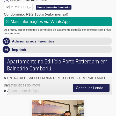
00
R$ 2.790.000,
financiamento bancário
00
Condomínio: R$ 2.150,
(valor mensal)
00
Mais Informações via WhatsApp
Os preços, disponibilidades e condições de pagamento poderão ser alterados sem prévia
comunicação.
Adicionar aos Favoritos
Imprimir
Apartamento no Edifício Porto Rotterdam em
Balneário Camboriú
ENTRADA E SALDO EM 96X DIRETO COM O PROPRIETÁRIO.
Características do Imóvel
Continuar Lendo...
Aquecimento de Água
Piso Porcelanato
Infra para Ar Split
Andar Alto
Vista Livre
Acabamento em Gesso