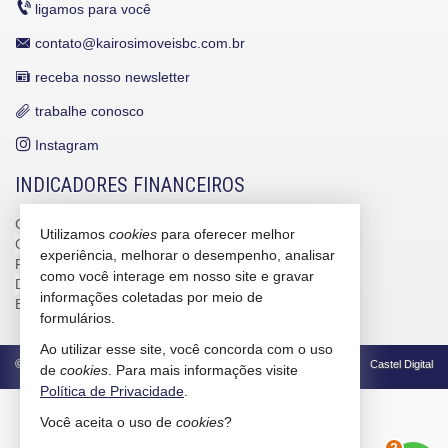
ligamos para você
contato@kairosimoveisbc.com.br
receba nosso newsletter
trabalhe conosco
Instagram
INDICADORES FINANCEIROS
CUB /
SC
R$ 3.151,24
Utilizamos
cookies
para oferecer melhor
CUB /
SC
variação
0,95%
experiência, melhorar o desempenho, analisar
Poupança
0,6738%
como você interage em nosso site e gravar
Dólar Comercial
R$ 5,09
informações coletadas por meio de
Euro
R$ 5,88
formulários.
Ao utilizar esse site, você concorda com o uso
©
2026
CRECI/SC 4586-J
Política de Privacidade
Castel Digital
de
cookies
. Para mais informações visite
Política de Privacidade
.
Você aceita o uso de
cookies
?
2