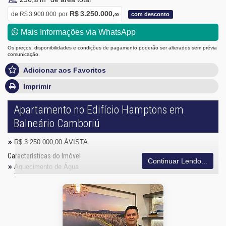
00
R$ 3.250.000,
de
R$ 3.900.000
por
com desconto
00
Mais Informações via WhatsApp
Os preços, disponibilidades e condições de pagamento poderão ser alterados sem prévia
comunicação.
Adicionar aos Favoritos
Imprimir
Apartamento no Edifício Hamptons em
Balneário Camboriú
R$ 3.250.000,00 ÁVISTA
Características do Imóvel
Continuar Lendo...
Aquecimento de Água
Despensa
Piso Porcelanato
Infra para Ar Split
Acabamento em Gesso
Fechadura Eletrônica
Área de Serviço