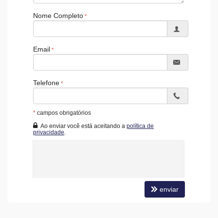
Piscina Infantil
Bicicletário
Nome Completo
Câmeras de Segurança
Gás Central
Elevador
Depósito
Email
Coworking
Deck Molhado
Espaço Zen
Entrada para Banhistas
Telefone
Hall Decorado e Mobiliado
Acessibilidade para PNE
*
campos obrigatórios
Ao enviar você está aceitando a
política de
privacidade
.
enviar