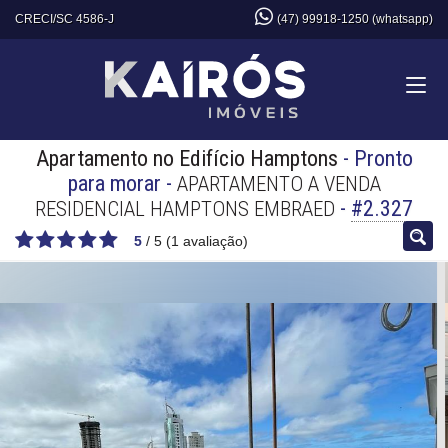
CRECI/SC 4586-J
(47) 99918-1250 (whatsapp)
Apartamento no Edifício Hamptons
- Pronto
para morar
-
APARTAMENTO A VENDA
-
#2.327
RESIDENCIAL HAMPTONS EMBRAED
5
/
5
(
1
avaliação)