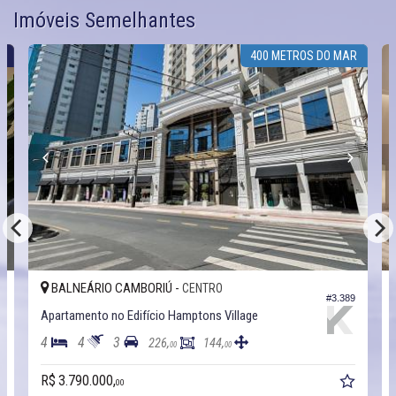
Imóveis Semelhantes
S
400 METROS DO MAR
BALNEÁRIO CAMBORIÚ -
CENTRO
2
#3.389
Apartamento no Edifício Hamptons Village
4
4
3
226,
144,
00
00
R$ 3.790.000,
00