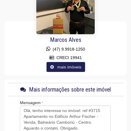
Fechadura Eletrônica
Área de Serviço
Dependência de Empregada
Sacada com Churrasqueira
Sala para 2 Ambientes
Cozinha Americana
Hidromassagem
Lavabo
Marcos Alves
Sacada Técnica
Entrada de Serviço
(47) 9.9918-1250
Características do Empreendimento
CRECI 19941
Gerador
mais imóveis
Sala de Jogos
Salão de Festas
Piscina
Espaço Gourmet
Espaço Fitness
Mais informações sobre este imóvel
Portaria 24h
Captação de Água
Mensagem
Portão Eletrônico
Brinquedoteca
Piscina Infantil
Câmeras de Segurança
Gás Central
Elevador