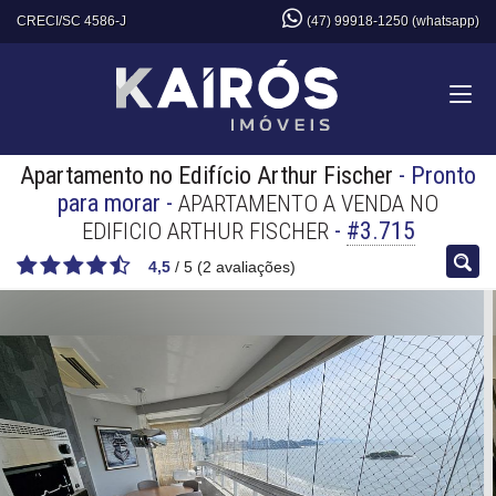
CRECI/SC 4586-J
(47) 99918-1250 (whatsapp)
Apartamento no Edifício Arthur Fischer
- Pronto
para morar
-
APARTAMENTO A VENDA NO
-
#3.715
EDIFICIO ARTHUR FISCHER
4,5
/
5
(
2
avaliações)