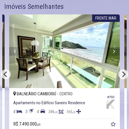
Imóveis Semelhantes
L
FRENTE MAR
BALNEÁRIO CAMBORIÚ -
CENTRO
0
#793
Apartamento no Edifício Saveiro Residence
4
5
4
346,
165,
00
00
R$ 7.490.000,
00