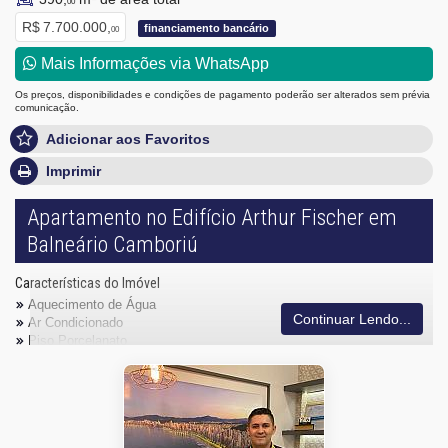
00
R$ 7.700.000,
financiamento bancário
00
Mais Informações via WhatsApp
Os preços, disponibilidades e condições de pagamento poderão ser alterados sem prévia
comunicação.
Adicionar aos Favoritos
Imprimir
Apartamento no Edifício Arthur Fischer em
Balneário Camboriú
Características do Imóvel
Aquecimento de Água
Continuar Lendo...
Ar Condicionado
Piso Porcelanato
Andar Alto
Vista Mar
Decorado
Acabamento em Gesso
Móveis Planejados