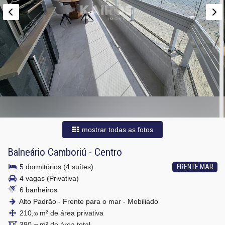
mostrar todas as fotos
Balneário Camboriú
-
Centro
5 dormitórios (4 suítes)
FRENTE MAR
4 vagas (Privativa)
6 banheiros
Alto Padrão - Frente para o mar - Mobiliado
210,
m² de área privativa
00
390,
m² de área total