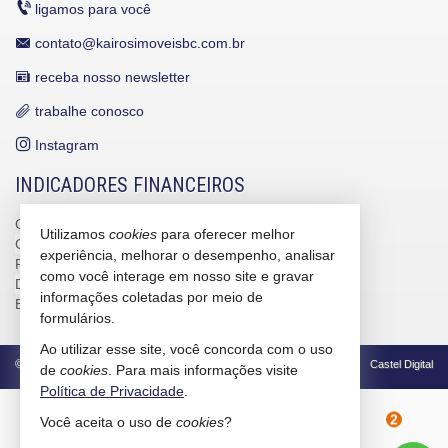
ligamos para você
contato@kairosimoveisbc.com.br
receba nosso newsletter
trabalhe conosco
Instagram
INDICADORES FINANCEIROS
CUB /
SC
R$ 3.151,24
Utilizamos
cookies
para oferecer melhor
CUB /
SC
variação
0,95%
experiência, melhorar o desempenho, analisar
Poupança
0,6738%
como você interage em nosso site e gravar
Dólar Comercial
R$ 5,12
informações coletadas por meio de
Euro
R$ 5,91
formulários.
Ao utilizar esse site, você concorda com o uso
©
2026
CRECI/SC 4586-J
Política de Privacidade
Castel Digital
de
cookies
. Para mais informações visite
Política de Privacidade
.
Você aceita o uso de
cookies
?
2