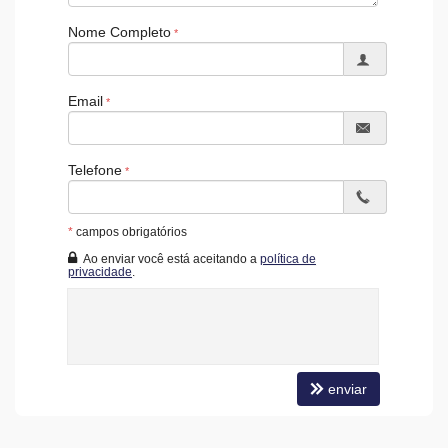
Entrada para Banhistas
Nome Completo
Box de Praia
Hall Decorado e Mobiliado
Acessibilidade para PNE
Email
Telefone
*
campos obrigatórios
Ao enviar você está aceitando a
política de
privacidade
.
enviar