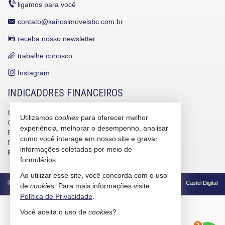
ligamos para você
contato@kairosimoveisbc.com.br
receba nosso newsletter
trabalhe conosco
Instagram
INDICADORES FINANCEIROS
CUB /
SC
R$ 3.151,24
Utilizamos
cookies
para oferecer melhor
CUB /
SC
variação
0,95%
experiência, melhorar o desempenho, analisar
Poupança
0,6738%
como você interage em nosso site e gravar
Dólar Comercial
R$ 5,12
informações coletadas por meio de
Euro
R$ 5,91
formulários.
Ao utilizar esse site, você concorda com o uso
©
2026
CRECI/SC 4586-J
Política de Privacidade
Castel Digital
de
cookies
. Para mais informações visite
Política de Privacidade
.
Você aceita o uso de
cookies
?
2