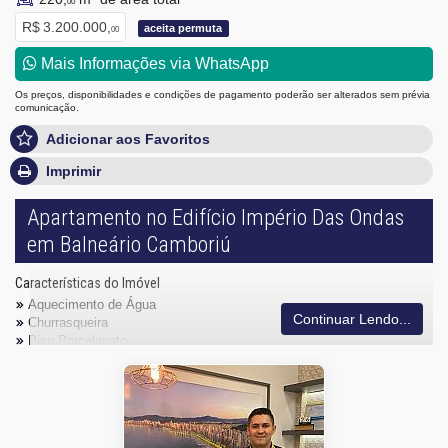
00
R$ 3.200.000,
aceita permuta
00
Mais Informações via WhatsApp
Os preços, disponibilidades e condições de pagamento poderão ser alterados sem prévia
comunicação.
Adicionar aos Favoritos
Imprimir
Apartamento no Edifício Império Das Ondas
em Balneário Camboriú
Características do Imóvel
Aquecimento de Água
Continuar Lendo...
Churrasqueira
Piso Porcelanato
Infra para Ar Split
Andar Alto
Vista Livre
Vista Mar
Acabamento em Gesso