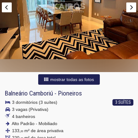
mostrar todas as fotos
Balneário Camboriú
-
Pioneiros
3 dormitórios (3 suítes)
3 SUÍTES
3 vagas (Privativa)
4 banheiros
Alto Padrão - Mobiliado
133,
m² de área privativa
00
220,
m² de área total