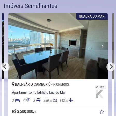
Imóveis Semelhantes
S
QUADRA DO MAR
BALNEÁRIO CAMBORIÚ -
PIONEIROS
0
#1.123
Apartamento no Edifício Luz do Mar
3
4
3
280,
142,
00
00
R$ 3.500.000,
00