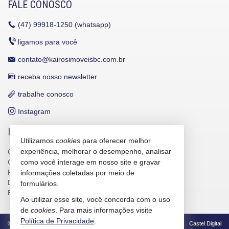
FALE CONOSCO
(47)
99918-1250 (whatsapp)
ligamos para você
contato@kairosimoveisbc.com.br
receba nosso newsletter
trabalhe conosco
Instagram
INDICADORES FINANCEIROS
Utilizamos
cookies
para oferecer melhor
experiência, melhorar o desempenho, analisar
CUB /
SC
R$ 3.151,24
CUB /
como você interage em nosso site e gravar
SC
variação
0,95%
Poupança
0,6738%
informações coletadas por meio de
Dólar Comercial
R$ 5,09
formulários.
Euro
R$ 5,88
Ao utilizar esse site, você concorda com o uso
de
cookies
. Para mais informações visite
Política de Privacidade
.
©
2026
CRECI/SC 4586-J
Política de Privacidade
Castel Digital