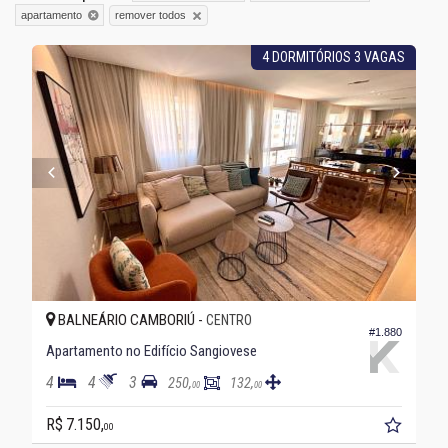
remover todos
apartamento
4 DORMITÓRIOS 3 VAGAS
BALNEÁRIO CAMBORIÚ -
CENTRO
#1.880
Apartamento no Edifício Sangiovese
4
4
3
250,
132,
00
00
R$ 7.150,
00