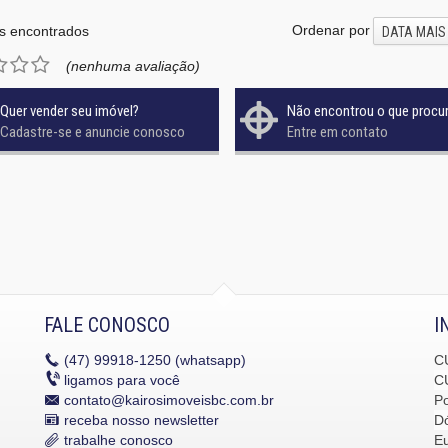
Ordenar por
s encontrados
DATA MAIS
(nenhuma avaliação)
Quer vender seu imóvel?
Não encontrou o que procu
Cadastre-se e anuncie conosco
Entre em contato
FALE CONOSCO
I
(47)
99918-1250 (whatsapp)
C
ligamos para você
C
contato@kairosimoveisbc.com.br
P
receba nosso newsletter
Dó
trabalhe conosco
E