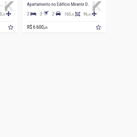
partamento no Edifício Ilha de Itacuruçá
Apartamento no Edifício Mirante Das Ondas
3
3
2
0,
160,
96,
00
00
00
R$ 6.600,
00