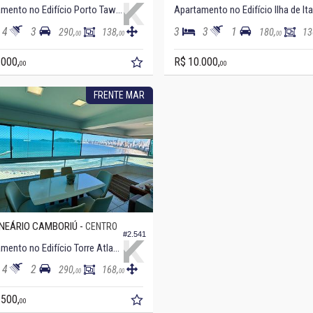
Apartamento no Edifício Porto Tawny
A
4
3
3
3
1
290,
138,
180,
13
00
00
00
.000,
R$ 10.000,
00
00
FRENTE MAR
NEÁRIO CAMBORIÚ -
CENTRO
#2.541
Apartamento no Edifício Torre Atlantica
4
2
290,
168,
00
00
.500,
00