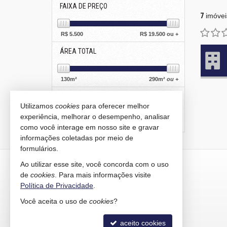
FAIXA DE PREÇO
7
imóvei
R$
5.500
R$
19.500 ou +
ÁREA TOTAL
130
m²
290
m²
ou +
ÁREA PRIVATIVA
Utilizamos
cookies
para oferecer melhor
experiência, melhorar o desempenho, analisar
80
m²
170
m²
ou +
como você interage em nosso site e gravar
informações coletadas por meio de
formulários.
KAIRÓS IMÓVEIS
Ao utilizar esse site, você concorda com o uso
de
cookies
. Para mais informações visite
Rua 1121, 100
Política de Privacidade
.
Centro - 88330-783
Você aceita o uso de
cookies
?
Balneário Camboriú /
SC
mapa google
aceito cookies