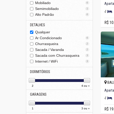
Mobiliado
6
Semimobiliado
1
4
Alto Padrão
6
R$ 10
DETALHES
Qualquer
Ar Condicionado
6
Churrasqueira
2
Sacada / Varanda
2
Sacada com Churrasqueira
3
Internet / WiFi
3
DORMITÓRIOS
BAL
2
4 ou +
GARAGENS
4
R$ 19
1
3 ou +