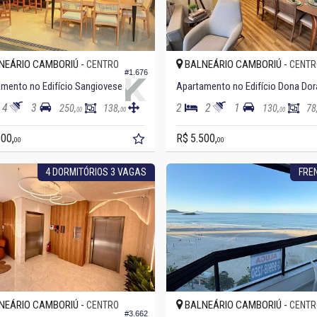
NEÁRIO CAMBORIÚ -
BALNEÁRIO CAMBORIÚ -
CENTRO
CENTR
#1.676
mento no Edifício Sangiovese
Apartamento no Edifício Dona Dor
4
3
2
2
1
250,
138,
130,
78
00
00
00
500,
R$ 5.500,
00
00
4 DORMITÓRIOS 3 VAGAS
FRE
NEÁRIO CAMBORIÚ -
BALNEÁRIO CAMBORIÚ -
CENTRO
CENTR
#3.662