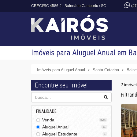
CRECI/SC 4586-J
- Balneário Camboriú /
SC
(47
Imóveis para Aluguel Anual em Ba
Imóveis para Aluguel Anual
Santa Catarina
Balne
Encontre seu Imóvel
7
imóvei
Filtran
FINALIDADE
Venda
524
Aluguel Anual
11
Aluguel Estudante
1