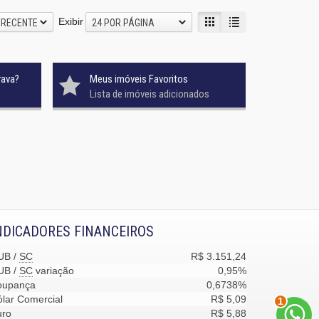
Exibir
 RECENTE
24 POR PÁGINA
rava?
Meus imóveis Favoritos
Lista de imóveis adicionados
NDICADORES FINANCEIROS
UB /
SC
R$ 3.151,24
UB /
SC
variação
0,95%
2
oupança
0,6738%
lar Comercial
R$ 5,09
uro
R$ 5,88