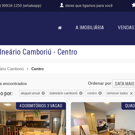
) 99918-1250 (whatsapp)
deixe que
ligamos para você
A IMOBILIÁRIA
VENDAS
lneário Camboriú - Centro
ário Camboriú
Centro
Ordenar por
s encontrados
DATA MAIS
do por:
remover todos
aluguel anual
balneário camboriú
centro
4 DORMITÓRIOS 3 VAGAS
QUAD