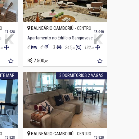
BALNEÁRIO CAMBORIÚ -
O
CENTRO
#1.420
#3.949
a
Apartamento no Edifício Sangiovese
4
4
3
,
245,
132,
00
00
00
R$ 7.500,
00
NTE MAR
3 DORMITÓRIOS 2 VAGAS
BALNEÁRIO CAMBORIÚ -
O
CENTRO
#3.920
#3.929