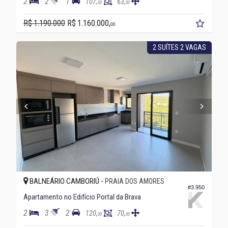
2
2
1
107,
63,
00
00
R$ 1.190.000
R$ 1.160.000,
00
2 SUÍTES 2 VAGAS
BALNEÁRIO CAMBORIÚ -
PRAIA DOS AMORES
#3.950
Apartamento no Edifício Portal da Brava
2
3
2
120,
70,
00
00