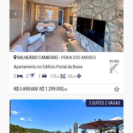
BALNEÁRIO CAMBORIÚ -
PRAIA DOS AMORES
#3.891
Apartamento no Edifício Portal da Brava
2
2
1
110,
65,
00
00
R$ 1.590.000
R$ 1.299.000,
00
2 SUÍTES 2 VAGAS