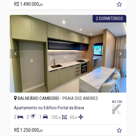
R$ 1.490.000,
00
2 DORMITÓRIOS
BALNEÁRIO CAMBORIÚ -
PRAIA DOS AMORES
#3.726
Apartamento no Edifício Portal da Brava
2
2
1
120,
65,
00
00
R$ 1.250.000,
00