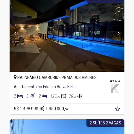
BALNEÁRIO CAMBORIÚ -
PRAIA DOS AMORES
#3.484
Apartamento no Edifício Brava Bells
2
3
2
125,
76,
00
00
R$ 1.498.000
R$ 1.350.000,
00
2 SUÍTES 2 VAGAS