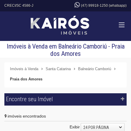
CRECI/SC 4586-J
(47) 99918-1250 (whatsapp)
Imóveis à Venda em Balneário Camboriú - Praia
dos Amores
Imóveis à Venda
Santa Catarina
Balneário Camboriú
Praia dos Amores
Encontre seu Imóvel
9
imóveis encontrados
Exibir
24 POR PÁGINA