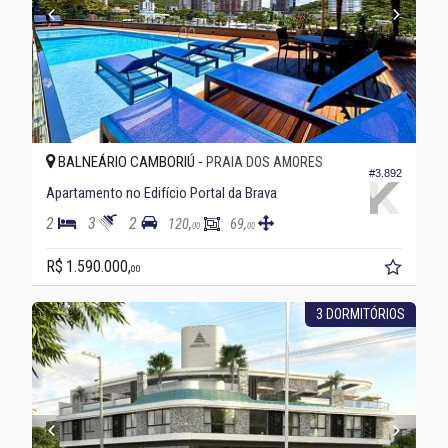
BALNEÁRIO CAMBORIÚ -
PRAIA DOS AMORES
#3.892
Apartamento no Edifício Portal da Brava
2
3
2
120,
69,
00
00
R$ 1.590.000,
00
3 DORMITÓRIOS