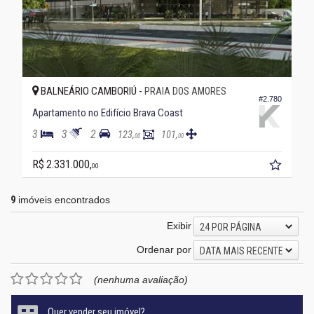
BALNEÁRIO CAMBORIÚ -
PRAIA DOS AMORES
#2.780
Apartamento no Edifício Brava Coast
3
3
2
123,
101,
00
00
R$ 2.331.000,
00
9
imóveis encontrados
Exibir
24 POR PÁGINA
Ordenar por
DATA MAIS RECENTE
(nenhuma avaliação)
Quer vender seu imóvel?