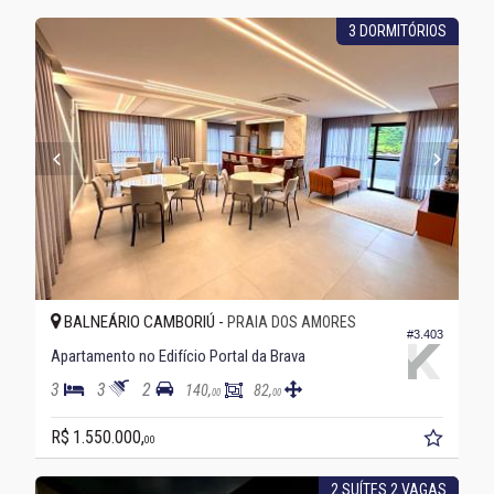
3 DORMITÓRIOS
BALNEÁRIO CAMBORIÚ -
PRAIA DOS AMORES
#3.403
Apartamento no Edifício Portal da Brava
3
3
2
140,
82,
00
00
R$ 1.550.000,
00
2 SUÍTES 2 VAGAS