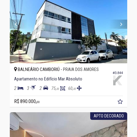
BALNEÁRIO CAMBORIÚ -
PRAIA DOS AMORES
#3.844
Apartamento no Edifício Mar Absoluto
2
3
2
75,
60,
00
00
R$ 890.000,
00
APTO DECORADO