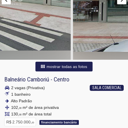
mostrar todas as fotos
Balneário Camboriú
-
Centro
2 vagas (Privativa)
SALA COMERCIAL
1 banheiro
Alto Padrão
102,
m² de área privativa
00
130,
m² de área total
00
R$ 2.750.000,
financiamento bancário
00