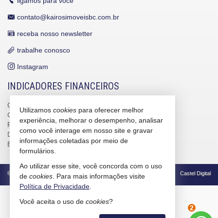
ligamos para você
contato@kairosimoveisbc.com.br
receba nosso newsletter
trabalhe conosco
Instagram
INDICADORES FINANCEIROS
CUB /
SC
R$ 3.151,24
Utilizamos
cookies
para oferecer melhor
CUB /
SC
variação
0,95%
experiência, melhorar o desempenho, analisar
Poupança
0,6738%
como você interage em nosso site e gravar
Dólar Comercial
R$ 5,09
informações coletadas por meio de
Euro
R$ 5,88
formulários.
Ao utilizar esse site, você concorda com o uso
©
2026
CRECI/SC 4586-J
Política de Privacidade
Castel Digital
de
cookies
. Para mais informações visite
Política de Privacidade
.
Você aceita o uso de
cookies
?
2