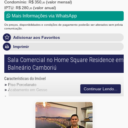
Condomínio: R$ 350,
(valor mensal)
00
IPTU
: R$ 280,
(valor anual)
00
Mais Informações via WhatsApp
Os preços, disponibilidades e condições de pagamento poderão ser alterados sem prévia
comunicação.
Adicionar aos Favoritos
Imprimir
Sala Comercial no Home Square Residence em
Balneário Camboriú
Características do Imóvel
Piso Porcelanato
Continuar Lendo...
Acabamento em Gesso
Características do Empreendimento
Portão Eletrônico
Acessibilidade para PNE