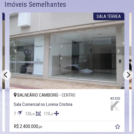
Imóveis Semelhantes
L
SALA TÉRREA
BALNEÁRIO CAMBORIÚ -
CENTRO
7
#3.532
Sala Comercial no Lorena Cristina
1
126,
110,
00
00
R$ 2.400.000,
00