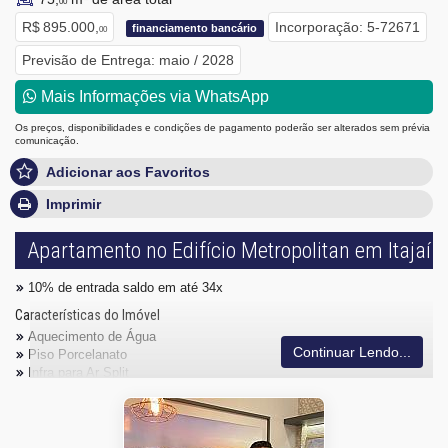
00
R$ 895.000,
Incorporação: 5-72671
financiamento bancário
00
Previsão de Entrega: maio / 2028
Mais Informações via WhatsApp
Os preços, disponibilidades e condições de pagamento poderão ser alterados sem prévia
comunicação.
Adicionar aos Favoritos
Imprimir
Apartamento no Edifício Metropolitan em Itajaí
10% de entrada saldo em até 34x
Características do Imóvel
Aquecimento de Água
Continuar Lendo...
Piso Porcelanato
Infra para Ar Split
Andar Alto
Vista Livre
Acabamento em Gesso
Fechadura Eletrônica