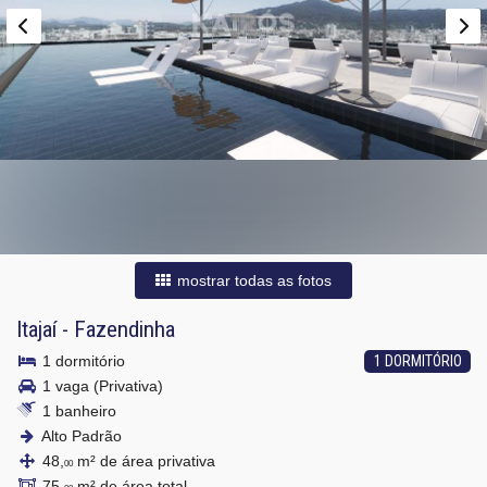
mostrar todas as fotos
Itajaí
-
Fazendinha
1 dormitório
1 DORMITÓRIO
1 vaga (Privativa)
1 banheiro
Alto Padrão
48,
m² de área privativa
00
75,
m² de área total