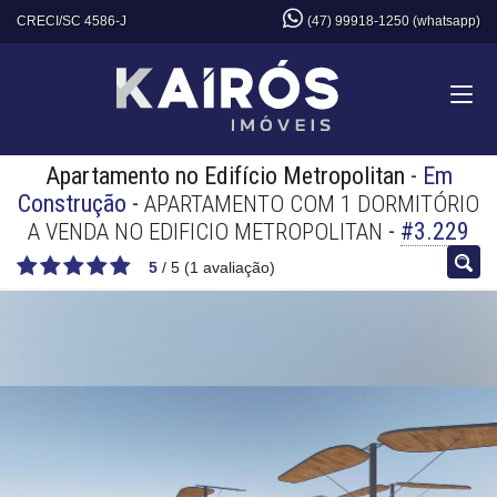
CRECI/SC 4586-J
(47) 99918-1250 (whatsapp)
Apartamento no Edifício Metropolitan
- Em
Construção
-
APARTAMENTO COM 1 DORMITÓRIO
-
#3.229
A VENDA NO EDIFICIO METROPOLITAN
5
/
5
(
1
avaliação)