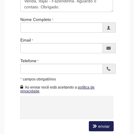
Hall Decorado e Mobiliado
RoofTop
Infra para Veículos Elétricos
Nome Completo
Acessibilidade para PNE
Email
Telefone
*
campos obrigatórios
Ao enviar você está aceitando a
política de
privacidade
.
enviar