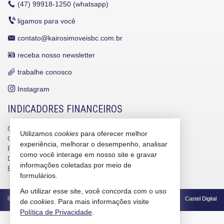
(47)
99918-1250 (whatsapp)
ligamos para você
contato@kairosimoveisbc.com.br
receba nosso newsletter
trabalhe conosco
Instagram
INDICADORES FINANCEIROS
CUB /
SC
R$ 3.151,24
Utilizamos
cookies
para oferecer melhor
CUB /
SC
variação
0,95%
experiência, melhorar o desempenho, analisar
Poupança
0,6738%
como você interage em nosso site e gravar
Dólar Comercial
R$ 5,12
informações coletadas por meio de
Euro
R$ 5,91
formulários.
Ao utilizar esse site, você concorda com o uso
©
2026
CRECI/SC 4586-J
Política de Privacidade
Castel Digital
de
cookies
. Para mais informações visite
Política de Privacidade
.