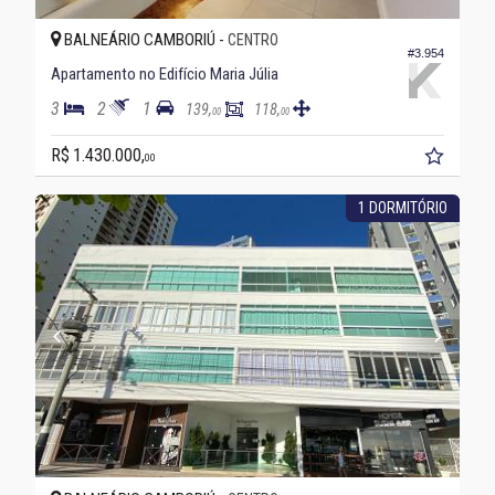
BALNEÁRIO CAMBORIÚ -
CENTRO
#3.954
Apartamento no Edifício Maria Júlia
3
2
1
139,
118,
00
00
R$ 1.430.000,
00
1 DORMITÓRIO