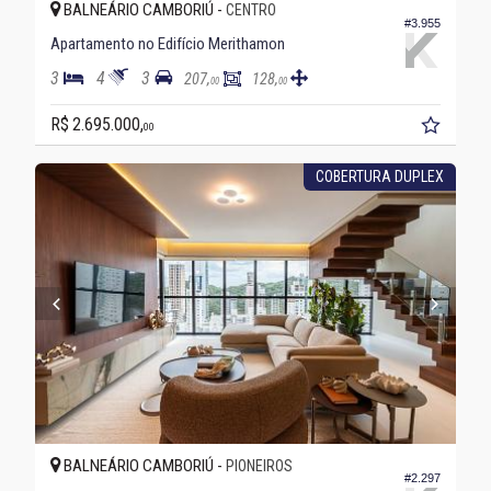
BALNEÁRIO CAMBORIÚ -
CENTRO
#3.955
Apartamento no Edifício Merithamon
3
4
3
207,
128,
00
00
R$ 2.695.000,
00
COBERTURA DUPLEX
BALNEÁRIO CAMBORIÚ -
PIONEIROS
#2.297