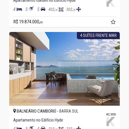
Apartamento Garden no Edifício Hyde
4
5
5
402,
302,
00
00
R$ 19.874.000,
00
4 SUÍTES FRENTE MAR
BALNEÁRIO CAMBORIÚ -
BARRA SUL
#2.958
Apartamento no Edifício Hyde
4
5
4