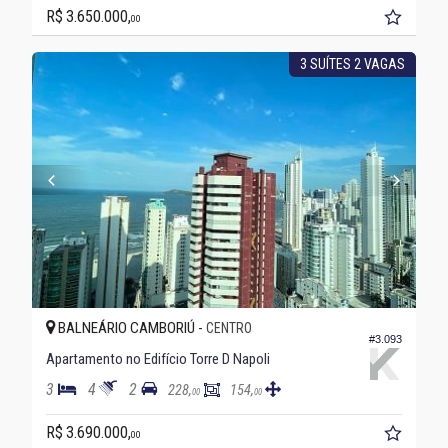
R$ 3.650.000,
00
3 SUÍTES 2 VAGAS
BALNEÁRIO CAMBORIÚ -
CENTRO
#3.093
Apartamento no Edifício Torre D Napoli
3
4
2
228,
154,
00
00
R$ 3.690.000,
00