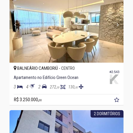
BALNEÁRIO CAMBORIÚ -
CENTRO
#2.543
Apartamento no Edifício Green Ocean
3
4
2
272,
130,
00
00
R$ 3.250.000,
00
2 DORMITÓRIOS