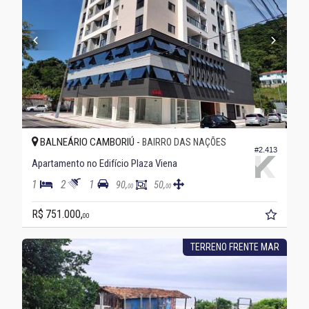
BALNEÁRIO CAMBORIÚ -
BAIRRO DAS NAÇÕES
#2.413
Apartamento no Edifício Plaza Viena
1
2
1
90,
50,
00
00
R$ 751.000,
00
TERRENO FRENTE MAR