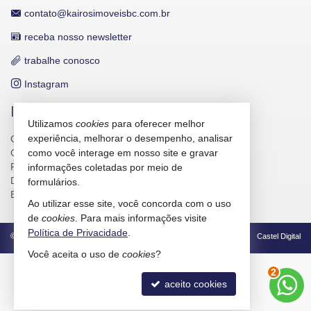
contato@kairosimoveisbc.com.br
receba nosso newsletter
trabalhe conosco
Instagram
INDICADORES FINANCEIROS
Utilizamos
cookies
para oferecer melhor
experiência, melhorar o desempenho, analisar
CUB /
SC
R$ 3.151,24
CUB /
SC
variação
0,95%
como você interage em nosso site e gravar
Poupança
0,6738%
informações coletadas por meio de
Dólar Comercial
R$ 5,10
formulários.
Euro
R$ 5,88
Ao utilizar esse site, você concorda com o uso
de
cookies
. Para mais informações visite
Política de Privacidade
.
©
2026
CRECI/SC 4586-J
Política de Privacidade
Castel Digital
Você aceita o uso de
cookies
?
3
aceito cookies