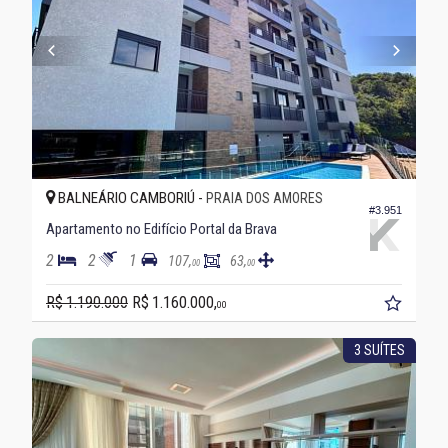
BALNEÁRIO CAMBORIÚ -
PRAIA DOS AMORES
#3.951
Apartamento no Edifício Portal da Brava
2
2
1
107,
63,
00
00
R$ 1.190.000
R$ 1.160.000,
00
3 SUÍTES