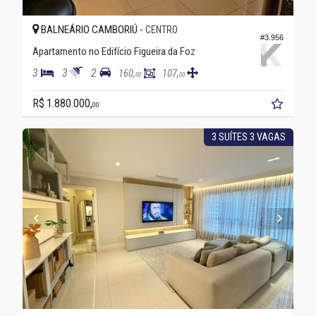
BALNEÁRIO CAMBORIÚ -
CENTRO
#3.956
Apartamento no Edifício Figueira da Foz
3
3
2
160,
107,
00
00
R$ 1.880.000,
00
3 SUÍTES 3 VAGAS