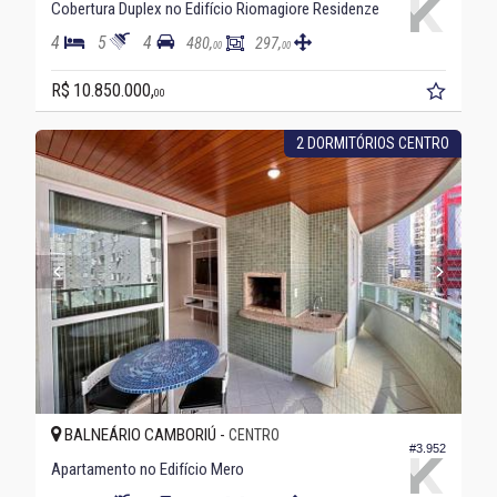
Cobertura Duplex no Edifício Riomagiore Residenze
4
5
4
480,
297,
00
00
R$ 10.850.000,
00
2 DORMITÓRIOS CENTRO
BALNEÁRIO CAMBORIÚ -
CENTRO
#3.952
Apartamento no Edifício Mero