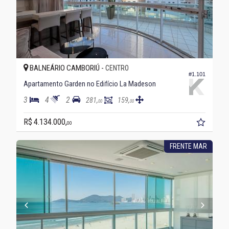
BALNEÁRIO CAMBORIÚ -
CENTRO
#1.101
Apartamento Garden no Edifício La Madeson
3
4
2
281,
159,
00
00
R$ 4.134.000,
00
FRENTE MAR