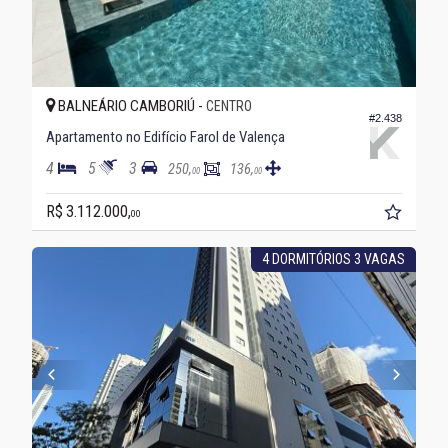
BALNEÁRIO CAMBORIÚ -
CENTRO
#2.438
Apartamento no Edifício Farol de Valença
4
5
3
250,
136,
00
00
R$ 3.112.000,
00
4 DORMITÓRIOS 3 VAGAS