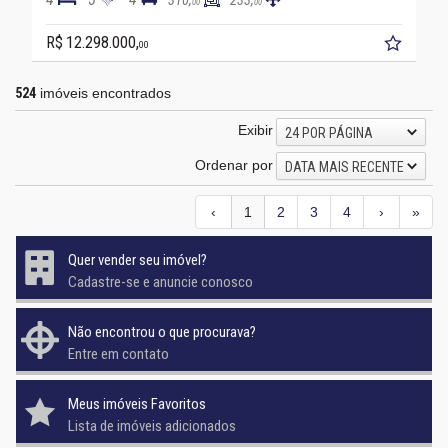
310,
233,
00
00
R$ 12.298.000,
00
524
imóveis encontrados
Exibir
24 POR PÁGINA
Ordenar por
DATA MAIS RECENTE
‹
1
2
3
4
›
»
Quer vender seu imóvel?
Cadastre-se e anuncie conosco
Não encontrou o que procurava?
Entre em contato
Meus imóveis Favoritos
Lista de imóveis adicionados