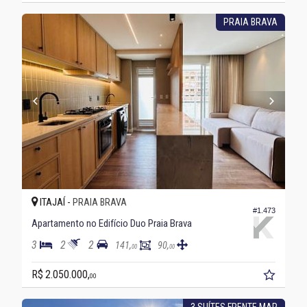
PRAIA BRAVA
ITAJAÍ -
PRAIA BRAVA
#1.473
Apartamento no Edifício Duo Praia Brava
3
2
2
141,
90,
00
00
R$ 2.050.000,
00
3 SUÍTES FRENTE MAR