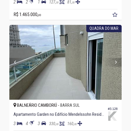
2
2
1
127,
81,
00
00
R$ 1.465.000,
00
QUADRA DO MAR
BALNEÁRIO CAMBORIÚ -
BARRA SUL
#3.128
Apartamento Garden no Edifício Mendelssohn Residence
3
4
3
330,
160,
00
00