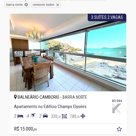
remover todos
barra norte
3 SUÍTES 2 VAGAS
BALNEÁRIO CAMBORIÚ -
BARRA NORTE
#3.944
Apartamento no Edifício Champs Elysées
3
4
2
320,
180,
00
00
R$ 15.000,
00