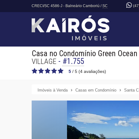
CRECI/SC 4586-J
- Balneário Camboriú /
SC
(47
Casa no Condomínio Green Ocean
-
#1.755
VILLAGE
5
/
5
(
4
avaliações)
Imóveis à Venda
Casas em Condomínio
Santa C