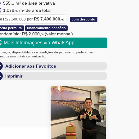
555,
m² de área privativa
00
1.078,
m² de área total
00
R$ 7.400.000,
e
R$ 7.500.000
por
com desconto
00
ceita permuta
financiamento bancário
ndomínio: R$ 2.000,
(valor mensal)
00
Mais Informações via WhatsApp
 preços, disponibilidades e condições de pagamento poderão ser
terados sem prévia comunicação.
Adicionar aos Favoritos
Imprimir