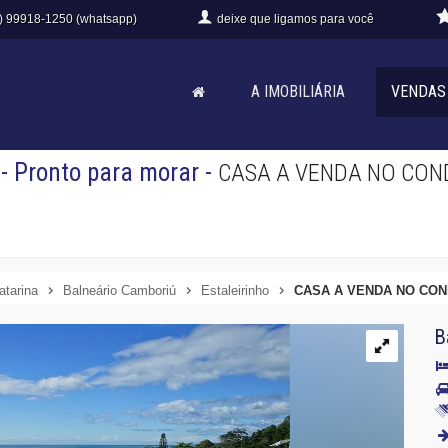
) 99918-1250 (whatsapp)
deixe que
ligamos para você
A IMOBILIÁRIA
VENDAS
- Pronto para morar
-
CASA A VENDA NO CON
atarina
Balneário Camboriú
Estaleirinho
CASA A VENDA NO CO
B