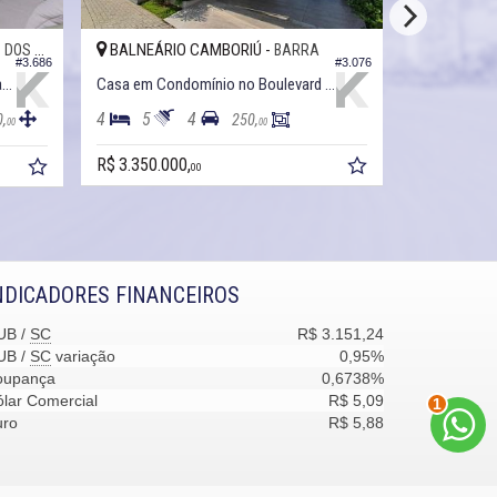
BALNEÁRIO CAMBORIÚ -
BALNEÁRI
 ESTADOS
BARRA
#3.076
#3.686
Casa em Condomínio no Cond. Vila Rica
Casa em Condomínio no Boulevard da Barra
4
5
4
3
5
0,
250,
00
00
R$ 3.350.000,
R$ 4.122.00
00
NDICADORES FINANCEIROS
UB /
SC
R$ 3.151,24
UB /
SC
variação
0,95%
oupança
0,6738%
2
lar Comercial
R$ 5,09
uro
R$ 5,88