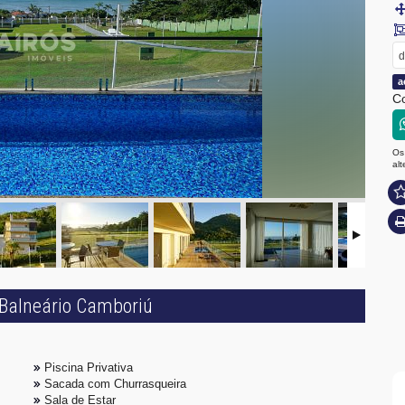
d
a
Co
Os
al
Balneário Camboriú
Piscina Privativa
Sacada com Churrasqueira
Sala de Estar