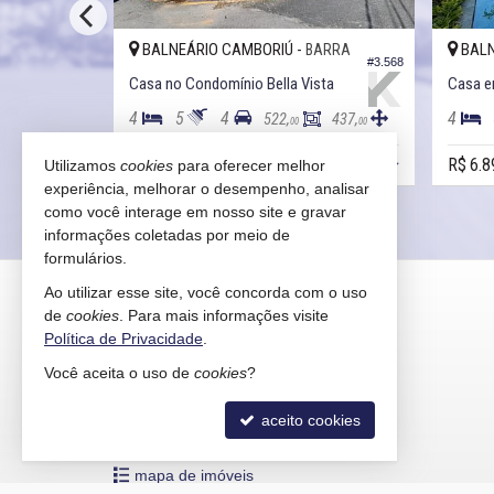
BALNEÁRIO CAMBORIÚ -
BALN
RIRIBÁ
BARRA
#3.918
#3.568
Casa no Condomínio Bella Vista
4
5
4
4
355,
522,
437,
00
00
00
R$ 6.500.000,
R$ 6.8
Utilizamos
cookies
para oferecer melhor
00
experiência, melhorar o desempenho, analisar
como você interage em nosso site e gravar
informações coletadas por meio de
formulários.
KAIRÓS IMÓVEIS
Ao utilizar esse site, você concorda com o uso
de
cookies
. Para mais informações visite
Rua 1121, 100
Política de Privacidade
.
Centro - 88330-783
Você aceita o uso de
cookies
?
Balneário Camboriú /
SC
mapa google
aceito cookies
indicadores financeiros
cadastre seu imóvel
mapa de imóveis