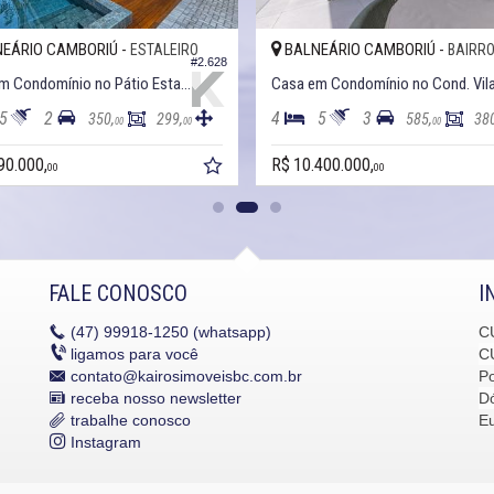
EÁRIO CAMBORIÚ -
BALNEÁRIO CAMBORIÚ -
ESTALEIRO
BAIRRO DOS
#2.628
Casa em Condomínio no Pátio Estaleiro
5
2
4
5
3
350,
299,
585,
38
00
00
00
90.000,
R$ 10.400.000,
00
00
FALE CONOSCO
I
(47)
99918-1250 (whatsapp)
C
ligamos para você
C
contato@kairosimoveisbc.com.br
P
receba nosso newsletter
Dó
trabalhe conosco
E
Instagram