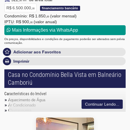
00
R$ 6.500.000,
financiamento bancário
00
Condomínio: R$ 1.850,
(valor mensal)
00
IPTU
: R$ 900,
(valor anual)
00
Mais Informações via WhatsApp
Os preços, disponibilidades e condições de pagamento poderão ser alterados sem prévia
comunicação.
Adicionar aos Favoritos
Imprimir
Casa no Condomínio Bella Vista em Balneário
Camboriú
Características do Imóvel
Aquecimento de Água
Continuar Lendo...
Ar Condicionado
Churrasqueira
Despensa
Internet / WiFi
Piso Porcelanato