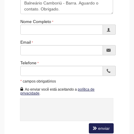
Salão de Festas
Piscina
Quadra Esportiva
Spa
Nome Completo
Espaço Gourmet
Portaria 24h
Medidores Individuais
Portão Eletrônico
Email
Automação Predial
Piscina Infantil
Câmeras de Segurança
Gás Central
Telefone
Estar Social
Acessibilidade para PNE
Hidromassagem
*
campos obrigatórios
Ao enviar você está aceitando a
política de
privacidade
.
enviar