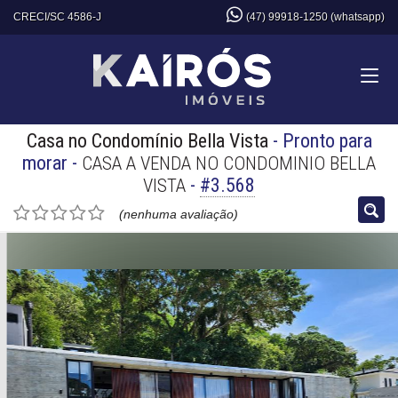
CRECI/SC 4586-J
(47) 99918-1250 (whatsapp)
Casa no Condomínio Bella Vista
- Pronto para
morar
-
CASA A VENDA NO CONDOMINIO BELLA
-
#3.568
VISTA
(nenhuma avaliação)