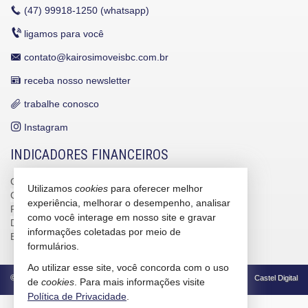
(47)
99918-1250 (whatsapp)
ligamos para você
contato@kairosimoveisbc.com.br
receba nosso newsletter
trabalhe conosco
Instagram
INDICADORES FINANCEIROS
CUB /
SC
R$ 3.151,24
Utilizamos
cookies
para oferecer melhor
CUB /
SC
variação
0,95%
experiência, melhorar o desempenho, analisar
Poupança
0,6738%
como você interage em nosso site e gravar
Dólar Comercial
R$ 5,10
informações coletadas por meio de
Euro
R$ 5,88
formulários.
Ao utilizar esse site, você concorda com o uso
©
2026
CRECI/SC 4586-J
Política de Privacidade
Castel Digital
de
cookies
. Para mais informações visite
Política de Privacidade
.