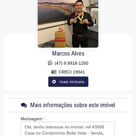
Infra para Ar Split
Vista Livre
Decorado
Acabamento em Gesso
Móveis Planejados
Fechadura Eletrônica
Área de Serviço
Dependência de Empregada
Living
Piscina Privativa
Marcos Alves
Sacada / Varanda
Sala para 2 Ambientes
(47) 9.9918-1250
Cozinha
CRECI 19941
Espaço Gourmet
Jardim
mais imóveis
Hidromassagem
Closet
Lavabo
Banheiro de Serviço
Mais informações sobre este imóvel
Banheiro Social
Suíte Master
Mensagem
Características do Empreendimento
Sauna
Sala de Jogos