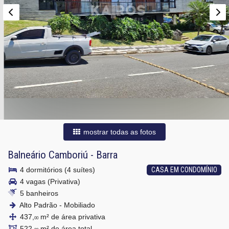
mostrar todas as fotos
Balneário Camboriú
-
Barra
4 dormitórios (4 suítes)
CASA EM CONDOMÍNIO
4 vagas (Privativa)
5 banheiros
Alto Padrão - Mobiliado
437,
m² de área privativa
00
522,
m² de área total