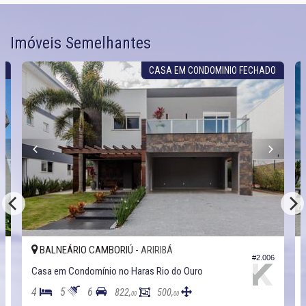
Imóveis Semelhantes
O
CASA EM CONDOMINIO FECHADO
BALNEÁRIO CAMBORIÚ -
ARIRIBÁ
6
#2.006
Casa em Condomínio no Haras Rio do Ouro
4
5
6
822,
500,
00
00