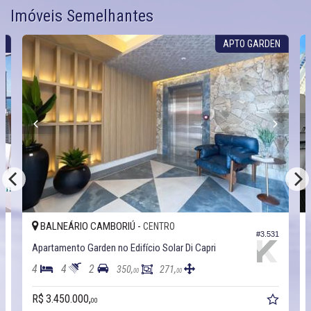
Imóveis Semelhantes
S
APTO GARDEN
BALNEÁRIO CAMBORIÚ -
CENTRO
0
#3.531
Apartamento Garden no Edifício Solar Di Capri
4
4
2
350,
271,
00
00
R$ 3.450.000,
00