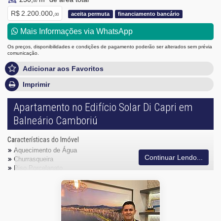
00
R$ 2.200.000,
aceita permuta
financiamento bancário
00
Mais Informações via WhatsApp
Os preços, disponibilidades e condições de pagamento poderão ser alterados sem prévia
comunicação.
Adicionar aos Favoritos
Imprimir
Apartamento no Edifício Solar Di Capri em
Balneário Camboriú
Características do Imóvel
Aquecimento de Água
Continuar Lendo...
Churrasqueira
Piso Porcelanato
Infra para Ar Split
Acabamento em Gesso
Fechadura Eletrônica
Aceita Pet
Área de Serviço