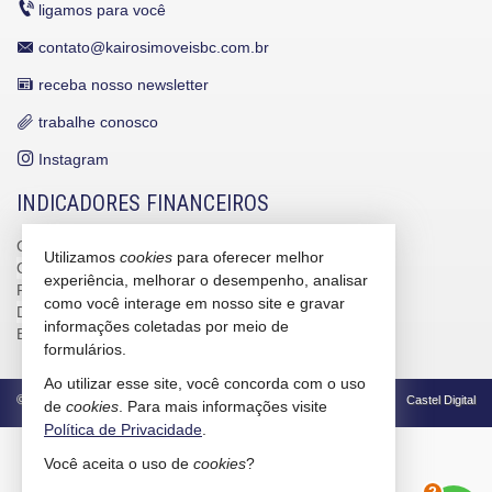
ligamos para você
contato@kairosimoveisbc.com.br
receba nosso newsletter
trabalhe conosco
Instagram
INDICADORES FINANCEIROS
CUB /
SC
R$ 3.151,24
Utilizamos
cookies
para oferecer melhor
CUB /
SC
variação
0,95%
experiência, melhorar o desempenho, analisar
Poupança
0,6738%
como você interage em nosso site e gravar
Dólar Comercial
R$ 5,12
informações coletadas por meio de
Euro
R$ 5,91
formulários.
Ao utilizar esse site, você concorda com o uso
©
2026
CRECI/SC 4586-J
Política de Privacidade
Castel Digital
de
cookies
. Para mais informações visite
Política de Privacidade
.
Você aceita o uso de
cookies
?
2