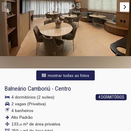
mostrar todas as fotos
Balneário Camboriú
-
Centro
4 dormitórios (2 suítes)
4 DORMITÓRIOS
2 vagas (Privativa)
4 banheiros
Alto Padrão
133,
m² de área privativa
00
250,
m² de área total