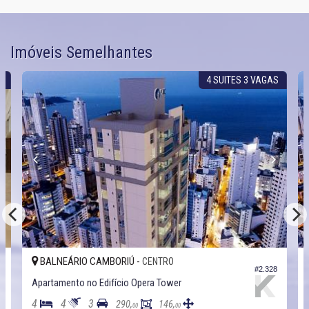
Imóveis Semelhantes
X
4 SUITES 3 VAGAS
BALNEÁRIO CAMBORIÚ -
CENTRO
1
#2.328
Apartamento no Edifício Opera Tower
4
4
3
290,
146,
00
00