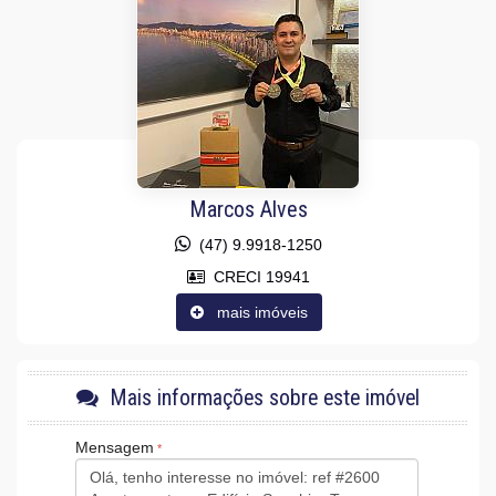
Área de Serviço
Sacada com Churrasqueira
Sala para 2 Ambientes
Cozinha Americana
Lavabo
Sacada Técnica
Suíte Master
Demi-Suíte
Características do Empreendimento
Marcos Alves
Sauna
Bar
(47) 9.9918-1250
Gerador
Sala de Jogos
CRECI 19941
Salão de Festas
mais imóveis
Piscina
Spa
Espaço Gourmet
Espaço Fitness
Portaria 24h
Mais informações sobre este imóvel
Medidores Individuais
Captação de Água
Mensagem
Portão Eletrônico
Playground
Brinquedoteca