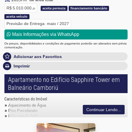
00
R$ 5.010.000,
aceita permuta
financiamento bancário
00
aceita veículo
Previsão de Entrega: maio / 2027
Mais Informações via WhatsApp
Os preços, disponibilidades e condições de pagamento poderão ser alterados sem prévia
comunicação.
Adicionar aos Favoritos
Imprimir
Apartamento no Edifício Sapphire Tower em
Balneário Camboriú
Características do Imóvel
Aquecimento de Água
Continuar Lendo...
Piso Porcelanato
Infra para Ar Split
Vista Livre
Acabamento em Gesso
Fechadura Eletrônica