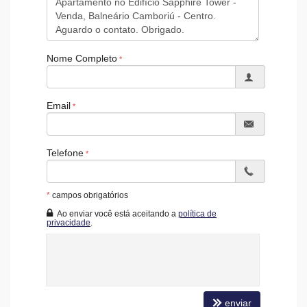
Quiosque Externo
Automação Predial
Piscina Infantil
Bicicletário
Nome Completo
Câmeras de Segurança
Gás Central
Elevador
Depósito
Email
Pet Place
Coworking
Deck Molhado
Solarium
Telefone
Espaço Zen
Entrada para Banhistas
Box de Praia
Hall Decorado e Mobiliado
*
campos obrigatórios
Infra para Veículos Elétricos
Ao enviar você está aceitando a
política de
Estar Social
privacidade
.
Acessibilidade para PNE
Hidromassagem
enviar