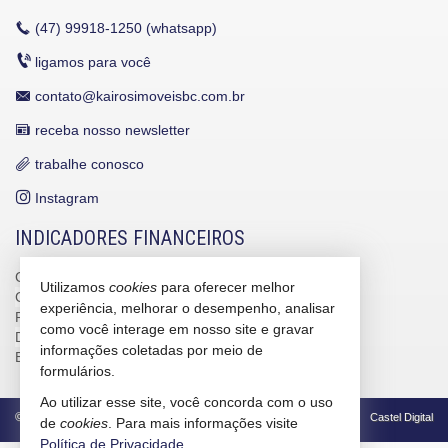
(47)
99918-1250 (whatsapp)
ligamos para você
contato@kairosimoveisbc.com.br
receba nosso newsletter
trabalhe conosco
Instagram
INDICADORES FINANCEIROS
CUB /
SC
R$ 3.151,24
Utilizamos
cookies
para oferecer melhor
CUB /
SC
variação
0,95%
experiência, melhorar o desempenho, analisar
Poupança
0,6738%
como você interage em nosso site e gravar
Dólar Comercial
R$ 5,09
informações coletadas por meio de
Euro
R$ 5,88
formulários.
Ao utilizar esse site, você concorda com o uso
©
2026
CRECI/SC 4586-J
Política de Privacidade
Castel Digital
de
cookies
. Para mais informações visite
Política de Privacidade
.