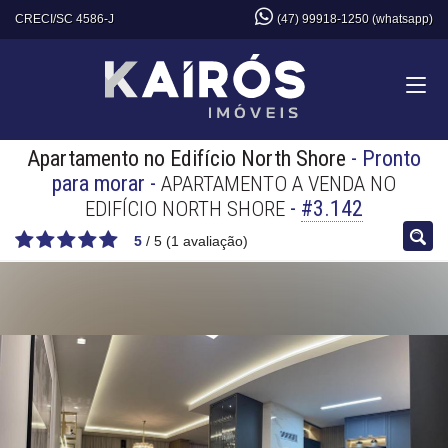
CRECI/SC 4586-J
(47) 99918-1250 (whatsapp)
Apartamento no Edifício North Shore
- Pronto
para morar
-
APARTAMENTO A VENDA NO
-
#3.142
EDIFÍCIO NORTH SHORE
5
/
5
(
1
avaliação)