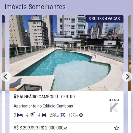
Imóveis Semelhantes
R
3 SUÍTES 4 VAGAS
BALNEÁRIO CAMBORIÚ -
CENTRO
3
#1.661
Apartamento no Edifício Camboas
3
4
4
250,
137,
00
00
R$ 3.200.000
R$ 2.900.000,
00