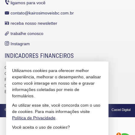
ligamos para você
contato@kairosimoveisbc.com.br
receba nosso newsletter
trabalhe conosco
Instagram
INDICADORES FINANCEIROS
CUB /
SC
R$ 3.151,24
Utilizamos
cookies
para oferecer melhor
CUB /
SC
variação
0,95%
experiência, melhorar o desempenho, analisar
Poupança
0,6738%
como você interage em nosso site e gravar
Dólar Comercial
R$ 5,09
informações coletadas por meio de
Euro
R$ 5,88
formulários.
Ao utilizar esse site, você concorda com o uso
©
2026
CRECI/SC 4586-J
Política de Privacidade
Castel Digital
de
cookies
. Para mais informações visite
Política de Privacidade
.
Você aceita o uso de
cookies
?
2