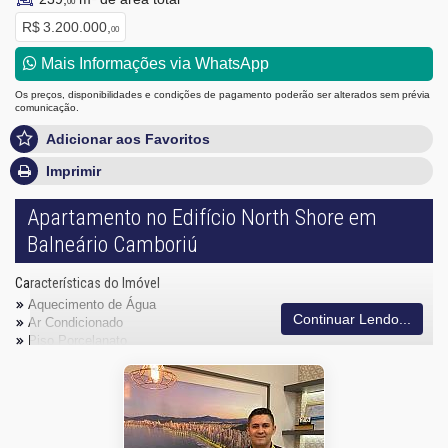
00
R$ 3.200.000,
00
Mais Informações via WhatsApp
Os preços, disponibilidades e condições de pagamento poderão ser alterados sem prévia
comunicação.
Adicionar aos Favoritos
Imprimir
Apartamento no Edifício North Shore em
Balneário Camboriú
Características do Imóvel
Aquecimento de Água
Continuar Lendo...
Ar Condicionado
Piso Porcelanato
Andar Alto
Vista Livre
Vista Mar
Decorado
Acabamento em Gesso