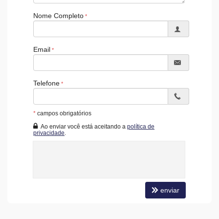
Câmeras de Segurança
Nome Completo
Gás Central
Elevador
Espaço Zen
Entrada para Banhistas
Email
Box de Praia
Hall Decorado e Mobiliado
Infra para Veículos Elétricos
Estar Social
Telefone
Acessibilidade para PNE
*
campos obrigatórios
Ao enviar você está aceitando a
política de
privacidade
.
enviar