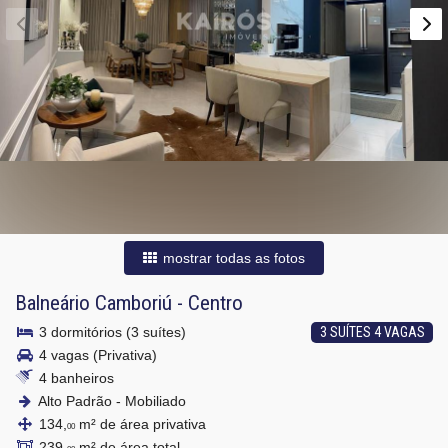
mostrar todas as fotos
Balneário Camboriú
-
Centro
3 dormitórios (3 suítes)
3 SUÍTES 4 VAGAS
4 vagas (Privativa)
4 banheiros
Alto Padrão - Mobiliado
134,
m² de área privativa
00
239,
m² de área total