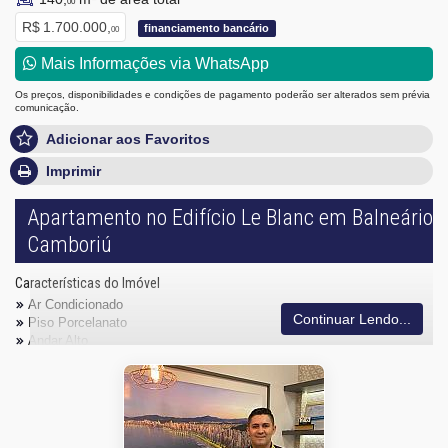
00
R$ 1.700.000,
financiamento bancário
00
Mais Informações via WhatsApp
Os preços, disponibilidades e condições de pagamento poderão ser alterados sem prévia
comunicação.
Adicionar aos Favoritos
Imprimir
Apartamento no Edifício Le Blanc em Balneário
Camboriú
Características do Imóvel
Ar Condicionado
Continuar Lendo...
Piso Porcelanato
Andar Alto
Acabamento em Gesso
Aceita Pet
Área de Serviço
Sacada com Churrasqueira
Sala para 2 Ambientes