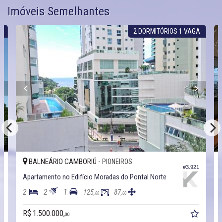
Imóveis Semelhantes
S
2 DORMITÓRIOS 1 VAGA
BALNEÁRIO CAMBORIÚ -
PIONEIROS
3
#3.921
Apartamento no Edifício Moradas do Pontal Norte
2
2
1
125,
87,
00
00
R$ 1.500.000,
00