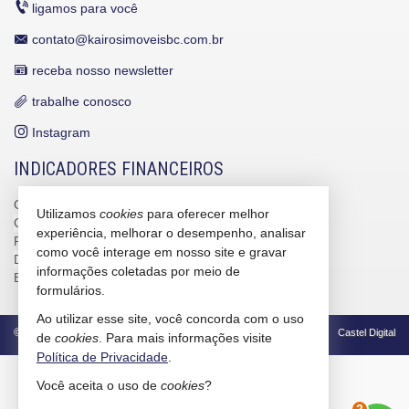
ligamos para você
contato@kairosimoveisbc.com.br
receba nosso newsletter
trabalhe conosco
Instagram
INDICADORES FINANCEIROS
CUB /
SC
R$ 3.151,24
Utilizamos
cookies
para oferecer melhor
CUB /
SC
variação
0,95%
experiência, melhorar o desempenho, analisar
Poupança
0,6738%
como você interage em nosso site e gravar
Dólar Comercial
R$ 5,12
informações coletadas por meio de
Euro
R$ 5,91
formulários.
Ao utilizar esse site, você concorda com o uso
©
2026
CRECI/SC 4586-J
Política de Privacidade
Castel Digital
de
cookies
. Para mais informações visite
Política de Privacidade
.
Você aceita o uso de
cookies
?
2