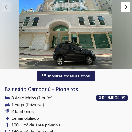
mostrar todas as fotos
Balneário Camboriú
-
Pioneiros
3 dormitórios (1 suíte)
3 DORMITÓRIOS
1 vaga (Privativa)
2 banheiros
Semimobiliado
100,
m² de área privativa
00
140,
m² de área total