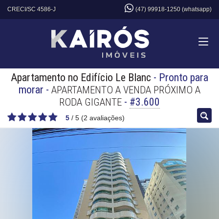
CRECI/SC 4586-J
(47) 99918-1250 (whatsapp)
Apartamento no Edifício Le Blanc
- Pronto para
morar
-
APARTAMENTO A VENDA PRÓXIMO A
-
#3.600
RODA GIGANTE
5
/
5
(
2
avaliações)