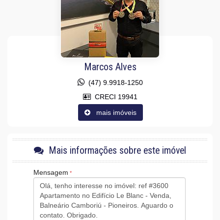
Cozinha Americana
Sacada Técnica
Características do Empreendimento
Medidores Individuais
Captação de Água
Portão Eletrônico
Câmeras de Segurança
Marcos Alves
Gás Central
Elevador
(47) 9.9918-1250
Entrada para Banhistas
Box de Praia
CRECI 19941
Hall Decorado e Mobiliado
mais imóveis
Acessibilidade para PNE
Mais informações sobre este imóvel
Mensagem