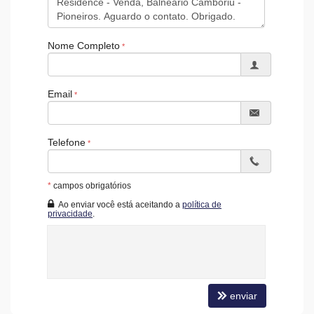
Câmeras de Segurança
Gás Central
Elevador
Nome Completo
Hall Decorado e Mobiliado
RoofTop
Infra para Veículos Elétricos
Lounge
Email
Estar Social
Acessibilidade para PNE
Telefone
*
campos obrigatórios
Ao enviar você está aceitando a
política de
privacidade
.
enviar