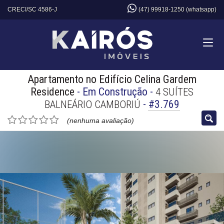
CRECI/SC 4586-J
(47) 99918-1250 (whatsapp)
Apartamento no Edifício Celina Gardem
Residence
- Em Construção
-
4 SUÍTES
-
#3.769
BALNEÁRIO CAMBORIÚ
(nenhuma avaliação)