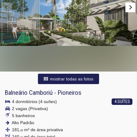
mostrar todas as fotos
Balneário Camboriú
-
Pioneiros
4 dormitórios (4 suítes)
4 SUÍTES
2 vagas (Privativa)
5 banheiros
Alto Padrão
181,
m² de área privativa
00
240,
m² de área total