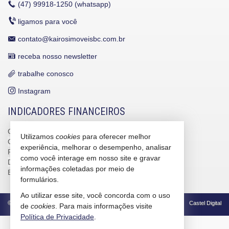
(47)
99918-1250 (whatsapp)
ligamos para você
contato@kairosimoveisbc.com.br
receba nosso newsletter
trabalhe conosco
Instagram
INDICADORES FINANCEIROS
CUB /
SC
R$ 3.151,24
Utilizamos
cookies
para oferecer melhor
CUB /
SC
variação
0,95%
experiência, melhorar o desempenho, analisar
Poupança
0,6738%
como você interage em nosso site e gravar
Dólar Comercial
R$ 5,09
informações coletadas por meio de
Euro
R$ 5,88
formulários.
Ao utilizar esse site, você concorda com o uso
©
2026
CRECI/SC 4586-J
Política de Privacidade
Castel Digital
de
cookies
. Para mais informações visite
Política de Privacidade
.