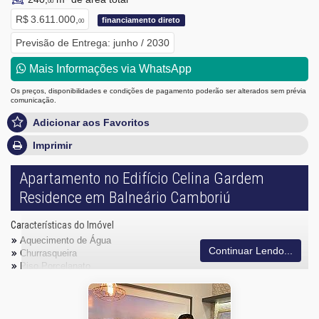
00
R$ 3.611.000,
financiamento direto
00
Previsão de Entrega: junho / 2030
Mais Informações via WhatsApp
Os preços, disponibilidades e condições de pagamento poderão ser alterados sem prévia
comunicação.
Adicionar aos Favoritos
Imprimir
Apartamento no Edifício Celina Gardem
Residence em Balneário Camboriú
Características do Imóvel
Aquecimento de Água
Continuar Lendo...
Churrasqueira
Piso Porcelanato
Infra para Ar Split
Acabamento em Gesso
Fechadura Eletrônica
Vista Panorâmica