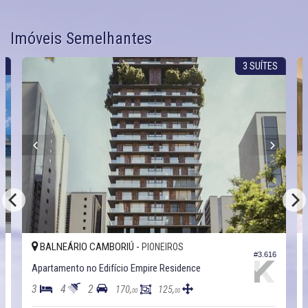
Imóveis Semelhantes
R
3 SUÍTES
BALNEÁRIO CAMBORIÚ -
PIONEIROS
1
#3.616
Apartamento no Edifício Empire Residence
3
4
2
170,
125,
00
00