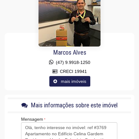
Área de Serviço
Living
Sacada com Churrasqueira
Cozinha
Lavabo
Sacada Técnica
Banheiro Social
Sala para 3 Ambientes
Marcos Alves
Características do Empreendimento
Sauna
(47) 9.9918-1250
Sala de Jogos
Salão de Festas
CRECI 19941
Piscina
mais imóveis
Spa
Espaço Gourmet
Espaço Fitness
Portaria 24h
Medidores Individuais
Mais informações sobre este imóvel
Captação de Água
Playground
Mensagem
Brinquedoteca
Automação Predial
Piscina Infantil
Bicicletário