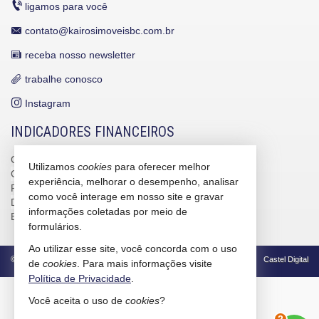
ligamos para você
contato@kairosimoveisbc.com.br
receba nosso newsletter
trabalhe conosco
Instagram
INDICADORES FINANCEIROS
CUB /
SC
R$ 3.151,24
Utilizamos
cookies
para oferecer melhor
CUB /
SC
variação
0,95%
experiência, melhorar o desempenho, analisar
Poupança
0,6738%
como você interage em nosso site e gravar
Dólar Comercial
R$ 5,09
informações coletadas por meio de
Euro
R$ 5,88
formulários.
Ao utilizar esse site, você concorda com o uso
©
2026
CRECI/SC 4586-J
Política de Privacidade
Castel Digital
de
cookies
. Para mais informações visite
Política de Privacidade
.
Você aceita o uso de
cookies
?
2