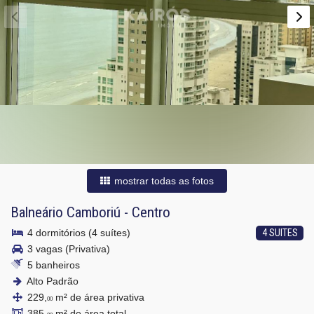
mostrar todas as fotos
Balneário Camboriú
-
Centro
4 dormitórios (4 suítes)
4 SUITES
3 vagas (Privativa)
5 banheiros
Alto Padrão
229,
m² de área privativa
00
385,
m² de área total