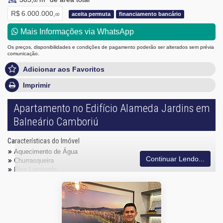
00
R$ 6.000.000,
aceita permuta
financiamento bancário
00
Mais Informações via WhatsApp
Os preços, disponibilidades e condições de pagamento poderão ser alterados sem prévia
comunicação.
Adicionar aos Favoritos
Imprimir
Apartamento no Edifício Alameda Jardins em
Balneário Camboriú
Características do Imóvel
Aquecimento de Água
Continuar Lendo...
Churrasqueira
Piso Laminado
Área de Serviço
Sacada com Churrasqueira
Sala de Estar
Sala de Jantar
Cozinha Americana