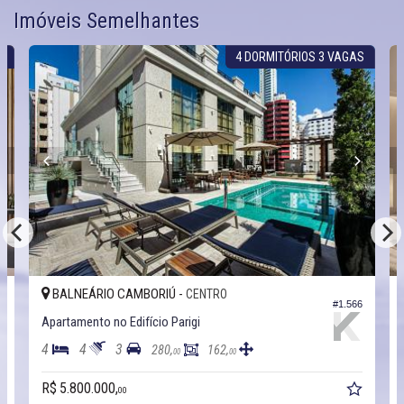
Imóveis Semelhantes
S
4 DORMITÓRIOS 3 VAGAS
BALNEÁRIO CAMBORIÚ -
CENTRO
2
#1.566
Apartamento no Edifício Parigi
4
4
3
280,
162,
00
00
R$ 5.800.000,
00