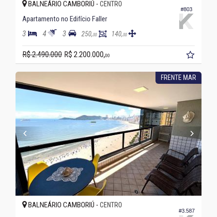
BALNEÁRIO CAMBORIÚ -
CENTRO
#803
Apartamento no Edifício Faller
3
4
3
250,
140,
00
00
R$ 2.490.000
R$ 2.200.000,
00
FRENTE MAR
BALNEÁRIO CAMBORIÚ -
CENTRO
#3.587