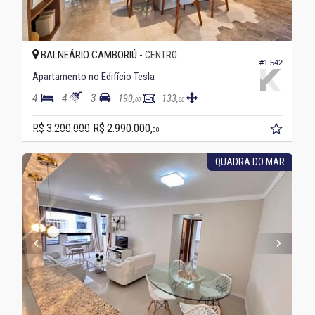
BALNEÁRIO CAMBORIÚ -
CENTRO
#1.542
Apartamento no Edifício Tesla
4
4
3
190,
133,
00
00
R$ 3.200.000
R$ 2.990.000,
00
QUADRA DO MAR