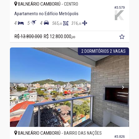
BALNEÁRIO CAMBORIÚ -
CENTRO
#3.579
Apartamento no Edifício Metrópolis
4
5
4
565,
316,
00
00
R$ 13.800.000
R$ 12.800.000,
00
2 DORMITÓRIOS 2 VAGAS
BALNEÁRIO CAMBORIÚ -
BAIRRO DAS NAÇÕES
#3.826