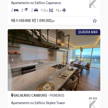
Apartamento no Edifício Cajamarca
2
2
2
110,
74,
00
00
R$ 1.150.000
R$ 1.090.000,
00
QUADRA MAR
BALNEÁRIO CAMBORIÚ -
PIONEIROS
#3.319
Apartamento no Edifício Skyline Tower