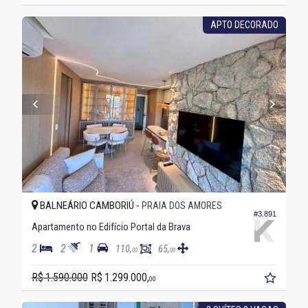
APTO DECORADO
BALNEÁRIO CAMBORIÚ -
PRAIA DOS AMORES
#3.891
Apartamento no Edifício Portal da Brava
2
2
1
110,
65,
00
00
R$ 1.590.000
R$ 1.299.000,
00