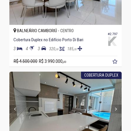
BALNEÁRIO CAMBORIÚ -
CENTRO
#2.797
Cobertura Duplex no Edifício Porto Di Bari
3
4
3
320,
185,
00
00
R$ 4.500.000
R$ 3.990.000,
00
COBERTURA DUPLEX