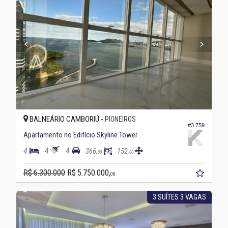
BALNEÁRIO CAMBORIÚ -
PIONEIROS
#3.759
Apartamento no Edifício Skyline Tower
4
4
4
366,
152,
00
00
R$ 6.300.000
R$ 5.750.000,
00
3 SUÍTES 3 VAGAS