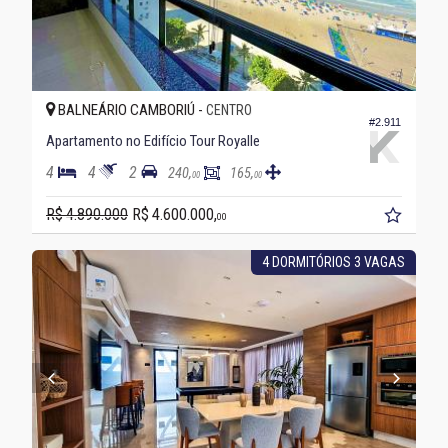
BALNEÁRIO CAMBORIÚ -
CENTRO
#2.911
Apartamento no Edifício Tour Royalle
4
4
2
240,
165,
00
00
R$ 4.890.000
R$ 4.600.000,
00
4 DORMITÓRIOS 3 VAGAS