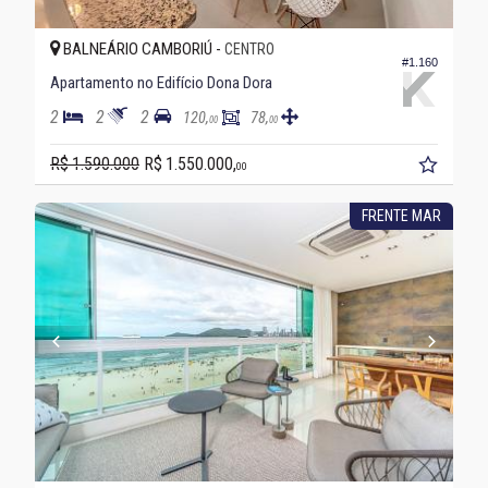
BALNEÁRIO CAMBORIÚ -
CENTRO
#1.160
Apartamento no Edifício Dona Dora
2
2
2
120,
78,
00
00
R$ 1.590.000
R$ 1.550.000,
00
FRENTE MAR