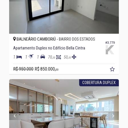
BALNEÁRIO CAMBORIÚ -
BAIRRO DOS ESTADOS
#3.779
Apartamento Duplex no Edifício Bella Cintra
1
1
1
70,
50,
00
00
R$ 950.000
R$ 850.000,
00
COBERTURA DUPLEX