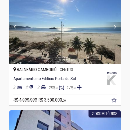
BALNEÁRIO CAMBORIÚ -
CENTRO
#3.888
Apartamento no Edifício Porta do Sol
3
4
2
280,
179,
00
00
R$ 4.000.000
R$ 3.500.000,
00
2 DORMITÓRIOS