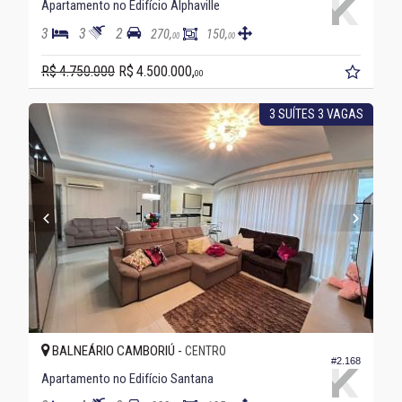
Apartamento no Edifício Alphaville
3
3
2
270,
150,
00
00
R$ 4.750.000
R$ 4.500.000,
00
3 SUÍTES 3 VAGAS
BALNEÁRIO CAMBORIÚ -
CENTRO
#2.168
Apartamento no Edifício Santana