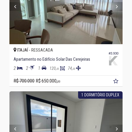
ITAJAÍ -
RESSACADA
#3.930
Apartamento no Edifício Solar Das Cerejeiras
2
2
1
120,
74,
00
00
R$ 700.000
R$ 650.000,
00
1 DORMITÓRIO DUPLEX