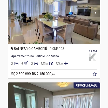
BALNEÁRIO CAMBORIÚ -
PIONEIROS
#3.504
Apartamento no Edifício Rio Siena
3
4
3
180,
136,
00
00
R$ 2.500.000
R$ 2.150.000,
00
OPORTUNIDADE