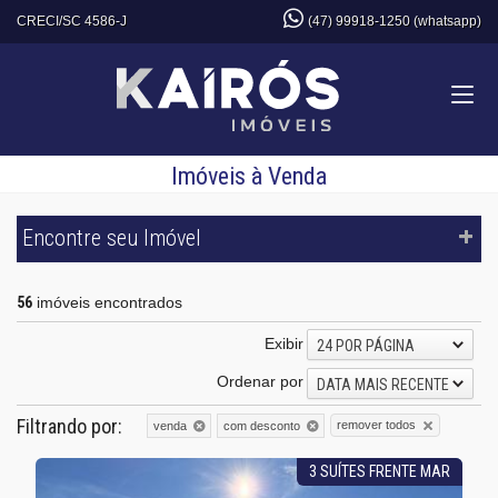
CRECI/SC 4586-J
(47) 99918-1250 (whatsapp)
Imóveis à Venda
Encontre seu Imóvel
56
imóveis encontrados
Exibir
24 POR PÁGINA
Ordenar por
DATA MAIS RECENTE
Filtrando por:
remover todos
venda
com desconto
3 SUÍTES FRENTE MAR