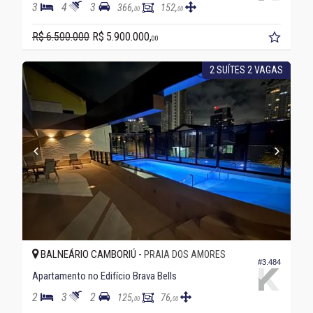
3
4
3
366,
152,
00
00
R$ 6.500.000
R$ 5.900.000,
00
2 SUÍTES 2 VAGAS
BALNEÁRIO CAMBORIÚ -
PRAIA DOS AMORES
#3.484
Apartamento no Edifício Brava Bells
2
3
2
125,
76,
00
00