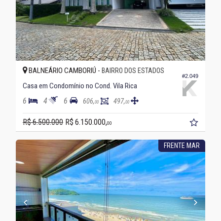
BALNEÁRIO CAMBORIÚ -
BAIRRO DOS ESTADOS
#2.049
Casa em Condomínio no Cond. Vila Rica
6
4
6
606,
497,
00
00
R$ 6.500.000
R$ 6.150.000,
00
FRENTE MAR