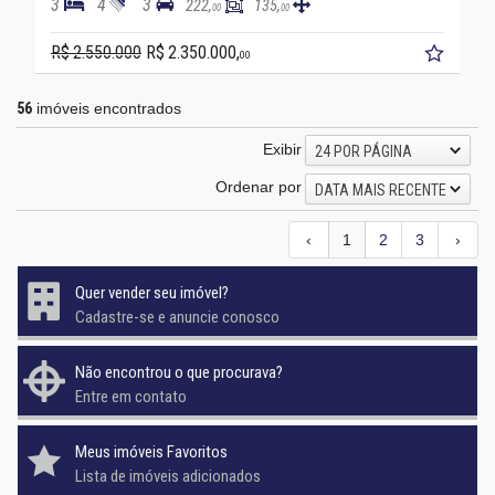
3
4
3
222,
135,
00
00
R$ 2.550.000
R$ 2.350.000,
00
56
imóveis encontrados
Exibir
24 POR PÁGINA
Ordenar por
DATA MAIS RECENTE
‹
1
2
3
›
Quer vender seu imóvel?
Cadastre-se e anuncie conosco
Não encontrou o que procurava?
Entre em contato
Meus imóveis Favoritos
Lista de imóveis adicionados