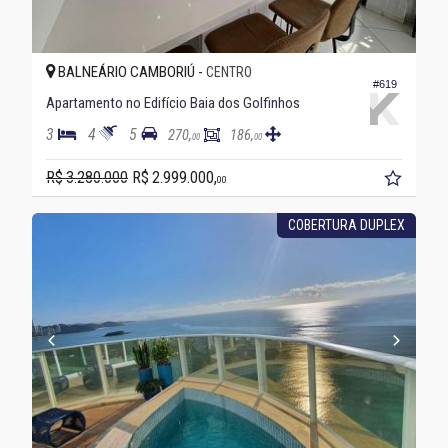
BALNEÁRIO CAMBORIÚ -
CENTRO
#619
Apartamento no Edifício Baia dos Golfinhos
3
4
5
270,
186,
00
00
R$ 3.280.000
R$ 2.999.000,
00
COBERTURA DUPLEX