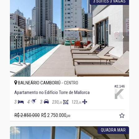
3 SUÍTES 3 VAGAS
BALNEÁRIO CAMBORIÚ -
CENTRO
#2.146
Apartamento no Edifício Torre de Mallorca
3
4
3
230,
123,
00
00
R$ 2.850.000
R$ 2.750.000,
00
QUADRA MAR