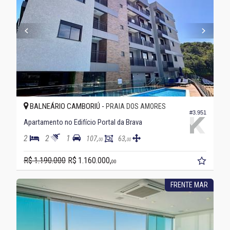
BALNEÁRIO CAMBORIÚ -
PRAIA DOS AMORES
#3.951
Apartamento no Edifício Portal da Brava
2
2
1
107,
63,
00
00
R$ 1.190.000
R$ 1.160.000,
00
FRENTE MAR