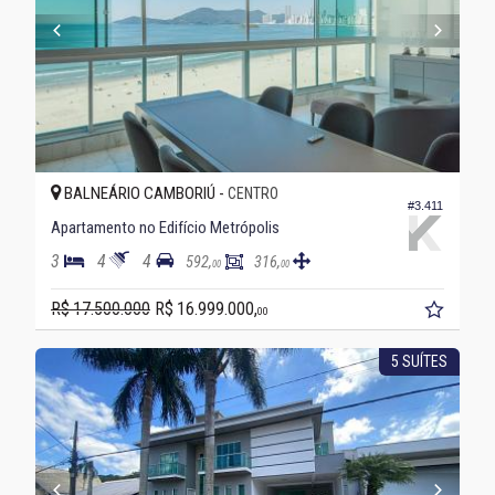
BALNEÁRIO CAMBORIÚ -
CENTRO
#3.411
Apartamento no Edifício Metrópolis
3
4
4
592,
316,
00
00
R$ 17.500.000
R$ 16.999.000,
00
5 SUÍTES