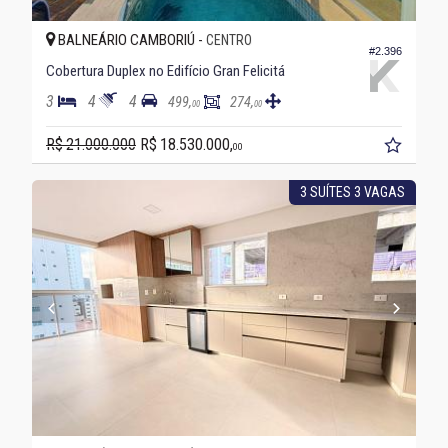
BALNEÁRIO CAMBORIÚ -
CENTRO
#2.396
Cobertura Duplex no Edifício Gran Felicitá
3
4
4
499,
274,
00
00
R$ 21.000.000
R$ 18.530.000,
00
3 SUÍTES 3 VAGAS