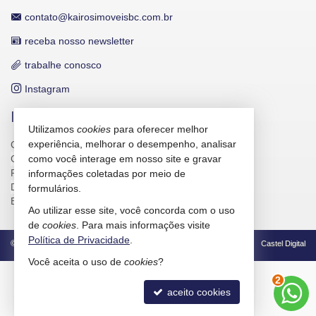
contato@kairosimoveisbc.com.br
receba nosso newsletter
trabalhe conosco
Instagram
INDICADORES FINANCEIROS
Utilizamos
cookies
para oferecer melhor
experiência, melhorar o desempenho, analisar
CUB /
SC
R$ 3.151,24
CUB /
SC
variação
0,95%
como você interage em nosso site e gravar
Poupança
0,6738%
informações coletadas por meio de
Dólar Comercial
R$ 5,09
formulários.
Euro
R$ 5,88
Ao utilizar esse site, você concorda com o uso
de
cookies
. Para mais informações visite
Política de Privacidade
.
©
2026
CRECI/SC 4586-J
Política de Privacidade
Castel Digital
Você aceita o uso de
cookies
?
3
aceito cookies