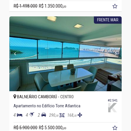
R$ 1.498.000
R$ 1.350.000,
00
FRENTE MAR
BALNEÁRIO CAMBORIÚ -
CENTRO
#2.541
Apartamento no Edifício Torre Atlantica
4
4
2
290,
168,
00
00
R$ 5.900.000
R$ 5.500.000,
00