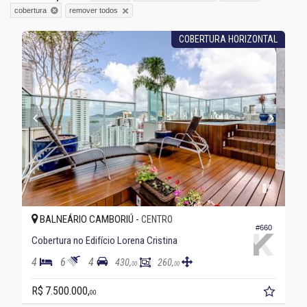
remover todos
cobertura
COBERTURA HORIZONTAL
BALNEÁRIO CAMBORIÚ -
CENTRO
#660
Cobertura no Edifício Lorena Cristina
4
6
4
430,
260,
00
00
R$ 7.500.000,
00