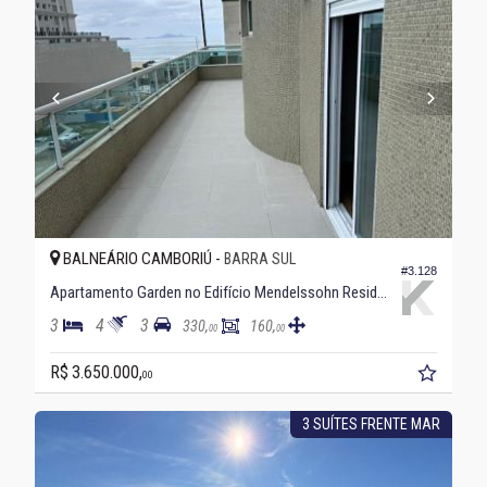
BALNEÁRIO CAMBORIÚ -
BARRA SUL
#3.128
Apartamento Garden no Edifício Mendelssohn Residence
3
4
3
330,
160,
00
00
R$ 3.650.000,
00
3 SUÍTES FRENTE MAR