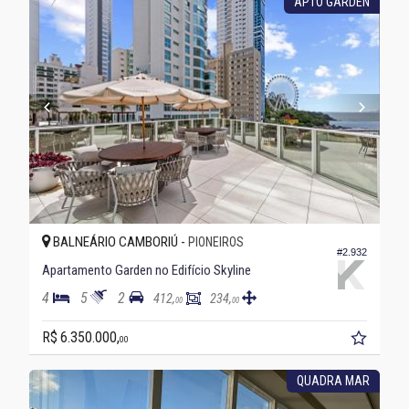
APTO GARDEN
BALNEÁRIO CAMBORIÚ -
PIONEIROS
#2.932
Apartamento Garden no Edifício Skyline
4
5
2
412,
234,
00
00
R$ 6.350.000,
00
QUADRA MAR