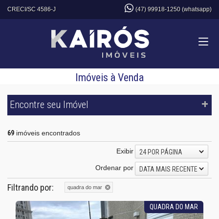
CRECI/SC 4586-J
(47) 99918-1250 (whatsapp)
Imóveis à Venda
Encontre seu Imóvel
69
imóveis encontrados
Exibir
24 POR PÁGINA
Ordenar por
DATA MAIS RECENTE
Filtrando por:
quadra do mar
QUADRA DO MAR