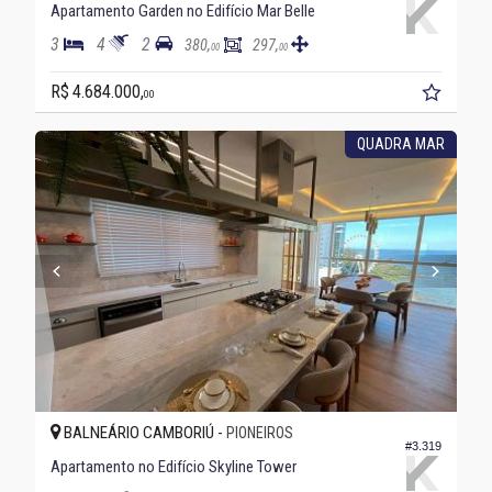
Apartamento Garden no Edifício Mar Belle
3
4
2
380,
297,
00
00
R$ 4.684.000,
00
QUADRA MAR
BALNEÁRIO CAMBORIÚ -
PIONEIROS
#3.319
Apartamento no Edifício Skyline Tower