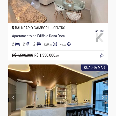
BALNEÁRIO CAMBORIÚ -
CENTRO
#1.160
Apartamento no Edifício Dona Dora
2
2
2
120,
78,
00
00
R$ 1.590.000
R$ 1.550.000,
00
QUADRA MAR