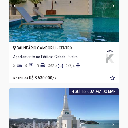
BALNEÁRIO CAMBORIÚ -
CENTRO
#097
Apartamento no Edifício Cidade Jardim
3
4
3
342,
146,
00
00
R$ 3.630.000,
a partir de
00
4 SUÍTES QUADRA DO MAR