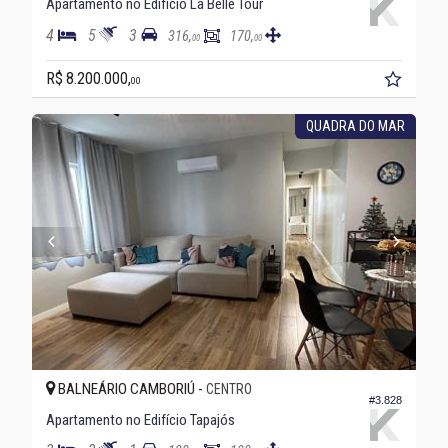
Apartamento no Edifício La Belle Tour
4
5
3
316,
170,
00
00
R$ 8.200.000,
00
QUADRA DO MAR
BALNEÁRIO CAMBORIÚ -
CENTRO
#3.828
Apartamento no Edifício Tapajós