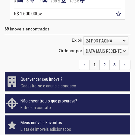
3
3
1
130,
100,
00
00
R$ 1.600.000,
00
69
imóveis encontrados
Exibir
24 POR PÁGINA
Ordenar por
DATA MAIS RECENTE
‹
1
2
3
›
Quer vender seu imóvel?
Cadastre-se e anuncie conosco
Não encontrou o que procurava?
Entre em contato
Meus imóveis Favoritos
Lista de imóveis adicionados