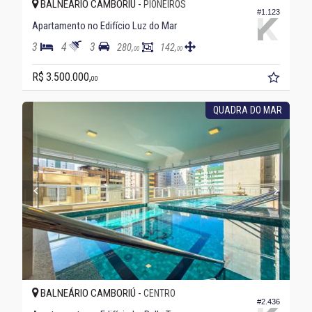
BALNEÁRIO CAMBORIÚ -
PIONEIROS
#1.123
Apartamento no Edifício Luz do Mar
3
4
3
280,
142,
00
00
R$ 3.500.000,
00
QUADRA DO MAR
BALNEÁRIO CAMBORIÚ -
CENTRO
#2.436