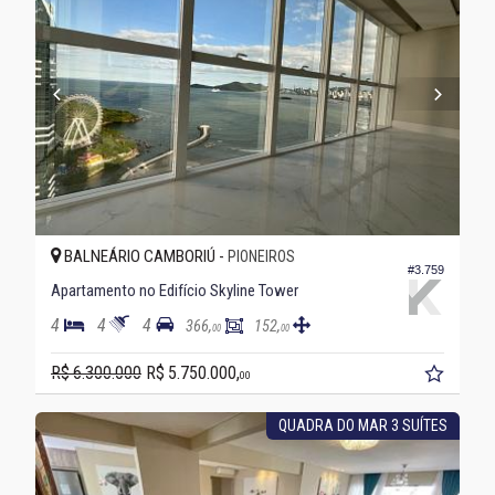
BALNEÁRIO CAMBORIÚ -
PIONEIROS
#3.759
Apartamento no Edifício Skyline Tower
4
4
4
366,
152,
00
00
R$ 6.300.000
R$ 5.750.000,
00
QUADRA DO MAR 3 SUÍTES