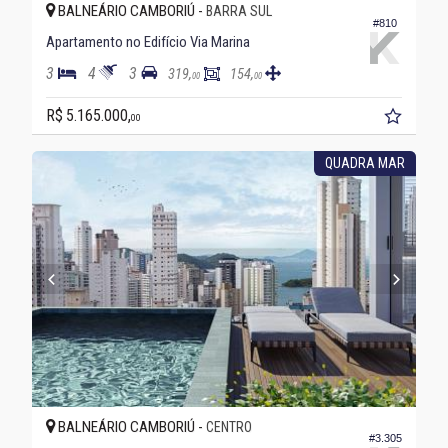
BALNEÁRIO CAMBORIÚ -
BARRA SUL
#810
Apartamento no Edifício Via Marina
3
4
3
319,
154,
00
00
R$ 5.165.000,
00
QUADRA MAR
BALNEÁRIO CAMBORIÚ -
CENTRO
#3.305