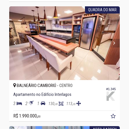
QUADRA DO MAR
BALNEÁRIO CAMBORIÚ -
CENTRO
#1.345
Apartamento no Edifício Interlagos
3
2
1
130,
113,
00
00
R$ 1.990.000,
00