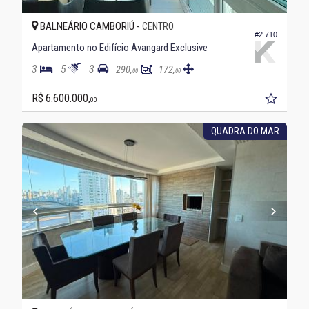
BALNEÁRIO CAMBORIÚ -
CENTRO
#2.710
Apartamento no Edifício Avangard Exclusive
3
5
3
290,
172,
00
00
R$ 6.600.000,
00
QUADRA DO MAR