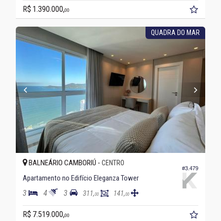
R$ 1.390.000,
00
QUADRA DO MAR
BALNEÁRIO CAMBORIÚ -
CENTRO
#3.479
Apartamento no Edifício Eleganza Tower
3
4
3
311,
141,
00
00
R$ 7.519.000,
00