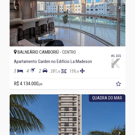
BALNEÁRIO CAMBORIÚ -
CENTRO
#1.101
Apartamento Garden no Edifício La Madeson
3
4
2
281,
159,
00
00
R$ 4.134.000,
00
QUADRA DO MAR