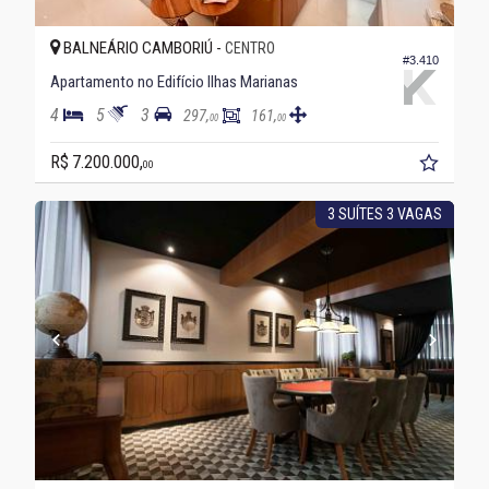
BALNEÁRIO CAMBORIÚ -
CENTRO
#3.410
Apartamento no Edifício Ilhas Marianas
4
5
3
297,
161,
00
00
R$ 7.200.000,
00
3 SUÍTES 3 VAGAS