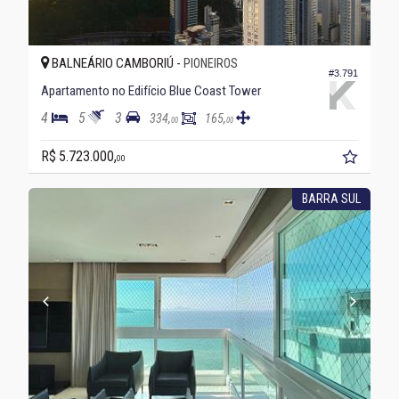
BALNEÁRIO CAMBORIÚ -
PIONEIROS
#3.791
Apartamento no Edifício Blue Coast Tower
4
5
3
334,
165,
00
00
R$ 5.723.000,
00
BARRA SUL