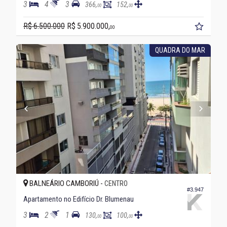
3
4
3
366,
152,
00
00
R$ 6.500.000
R$ 5.900.000,
00
QUADRA DO MAR
BALNEÁRIO CAMBORIÚ -
CENTRO
#3.947
Apartamento no Edifício Dr. Blumenau
3
2
1
130,
100,
00
00