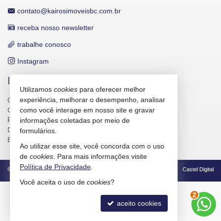
contato@kairosimoveisbc.com.br
receba nosso newsletter
trabalhe conosco
Instagram
INDICADORES FINANCEIROS
Utilizamos
cookies
para oferecer melhor
experiência, melhorar o desempenho, analisar
CUB /
SC
R$ 3.151,24
CUB /
SC
variação
0,95%
como você interage em nosso site e gravar
Poupança
0,6738%
informações coletadas por meio de
Dólar Comercial
R$ 5,10
formulários.
Euro
R$ 5,88
Ao utilizar esse site, você concorda com o uso
de
cookies
. Para mais informações visite
Política de Privacidade
.
©
2026
CRECI/SC 4586-J
Política de Privacidade
Castel Digital
Você aceita o uso de
cookies
?
3
aceito cookies