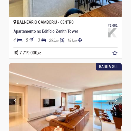
BALNEÁRIO CAMBORIÚ -
CENTRO
#2.681
Apartamento no Edifício Zenith Tower
4
5
3
295,
181,
00
00
R$ 7.719.000,
00
BARRA SUL