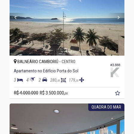
BALNEÁRIO CAMBORIÚ -
CENTRO
#3.888
Apartamento no Edifício Porta do Sol
3
4
2
280,
179,
00
00
R$ 4.000.000
R$ 3.500.000,
00
QUADRA DO MAR