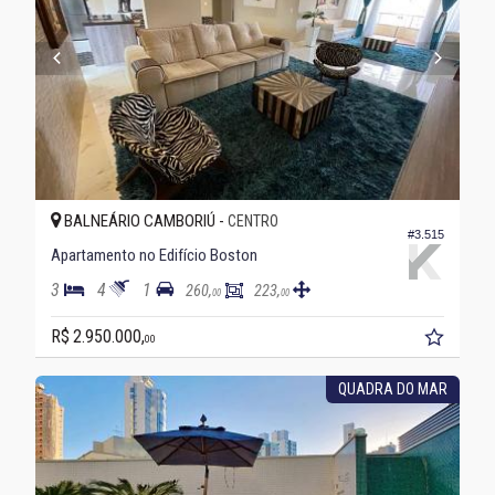
BALNEÁRIO CAMBORIÚ -
CENTRO
#3.515
Apartamento no Edifício Boston
3
4
1
260,
223,
00
00
R$ 2.950.000,
00
QUADRA DO MAR