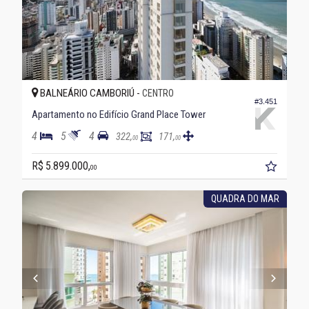
BALNEÁRIO CAMBORIÚ -
CENTRO
#3.451
Apartamento no Edifício Grand Place Tower
4
5
4
322,
171,
00
00
R$ 5.899.000,
00
QUADRA DO MAR