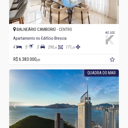
BALNEÁRIO CAMBORIÚ -
CENTRO
#2.102
Apartamento no Edifício Brescia
4
5
3
290,
171,
00
00
R$ 6.383.000,
00
QUADRA DO MAR